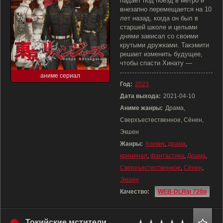
падает под поезд в метро и
внезапно перемещается на 10
лет назад, когда он был в
старшей школе и целыми
днями зависал со своими
крутыми дружками. Такэмити
решает изменить будущее,
чтобы спасти Хинату —
аниме сериал
Год:
2023
Дата выхода:
2021-04-10
Аниме жанры:
Драма,
Сверхъестественное, Сёнен,
Экшен
Жанры:
боевик
,
драма
,
криминал
,
фантастика
,
Драма
,
Сверхъестественное
,
Сёнен
,
Экшен
Качество:
WEB-DLRip 720p
Токийские мстители