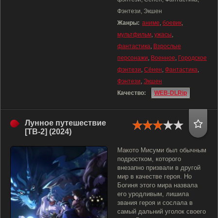
Фэнтези, Экшен
Жанры:
аниме
,
боевик
,
мультфильм
,
ужасы
,
фантастика
,
Взрослые
персонажи
,
Военное
,
Городское
фэнтези
,
Сёнен
,
Фантастика
,
Фэнтези
,
Экшен
Качество:
WEB-DLRip
Лунное путешествие
[ТВ-2] (2024)
Макото Мисуми был обычным
подростком, которого
внезапно призвали в другой
мир в качестве героя. Но
Богиня этого мира назвала
его уродливым, лишила
звания героя и сослала в
самый дальний уголок своего