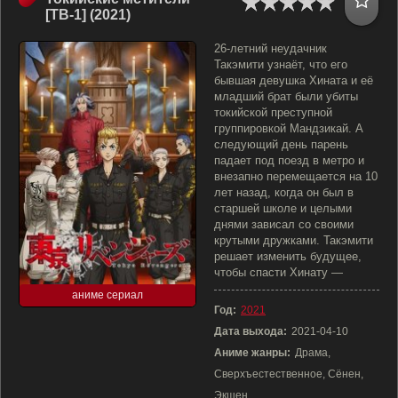
[ТВ-1] (2021)
26-летний неудачник
Такэмити узнаёт, что его
бывшая девушка Хината и её
младший брат были убиты
токийской преступной
группировкой Мандзикай. А
следующий день парень
падает под поезд в метро и
внезапно перемещается на 10
лет назад, когда он был в
старшей школе и целыми
днями зависал со своими
крутыми дружками. Такэмити
решает изменить будущее,
чтобы спасти Хинату —
аниме сериал
Год:
2021
Дата выхода:
2021-04-10
Аниме жанры:
Драма,
Сверхъестественное, Сёнен,
Экшен