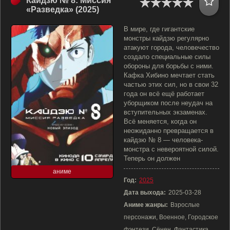
Кайдзю № 8: Миссия
«Разведка» (2025)
В мире, где гигантские
монстры кайдзю регулярно
атакуют города, человечество
создало специальные силы
обороны для борьбы с ними.
Кафка Хибино мечтает стать
частью этих сил, но в свои 32
года он всё ещё работает
уборщиком после неудач на
вступительных экзаменах.
Всё меняется, когда он
неожиданно превращается в
кайдзю № 8 — человека-
монстра с невероятной силой.
Теперь он должен
аниме
Год:
2025
Дата выхода:
2025-03-28
Аниме жанры:
Взрослые
персонажи, Военное, Городское
фэнтези, Сёнен, Фантастика,