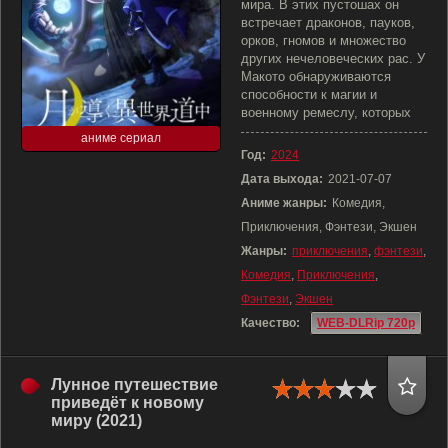
мира. В этих пустошах он
встречает драконов, пауков,
орков, гномов и множество
других нечеловеческих рас. У
Макото обнаруживаются
способности к магии и
военному ремеслу, которых
аниме сериал
Год:
2024
Дата выхода:
2021-07-07
Аниме жанры:
Комедия,
Приключения, Фэнтези, Экшен
Жанры:
приключения
,
фэнтези
,
Комедия
,
Приключения
,
Фэнтези
,
Экшен
Качество:
WEB-DLRip 720p
Лунное путешествие
приведёт к новому
миру (2021)