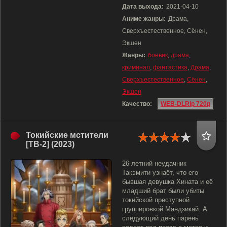
Дата выхода:
2021-04-10
Аниме жанры:
Драма,
Сверхъестественное, Сёнен,
Экшен
Жанры:
боевик
,
драма
,
криминал
,
фантастика
,
Драма
,
Сверхъестественное
,
Сёнен
,
Экшен
Качество:
WEB-DLRip 720p
Токийские мстители
[ТВ-2] (2023)
26-летний неудачник
Такэмити узнаёт, что его
бывшая девушка Хината и её
младший брат были убиты
токийской преступной
группировкой Мандзикай. А
следующий день парень