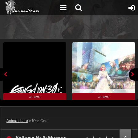
аниме
аниме
Anime-share
» Юки Син