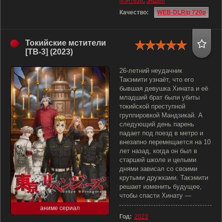
Фэнтези
,
Экшен
Качество:
WEB-DLRip 720p
Токийские мстители
[ТВ-3] (2023)
26-летний неудачник
Такэмити узнаёт, что его
бывшая девушка Хината и её
младший брат были убиты
токийской преступной
группировкой Мандзикай. А
следующий день парень
падает под поезд в метро и
внезапно перемещается на 10
лет назад, когда он был в
старшей школе и целыми
днями зависал со своими
крутыми дружками. Такэмити
решает изменить будущее,
чтобы спасти Хинату —
аниме сериал
Год:
2023