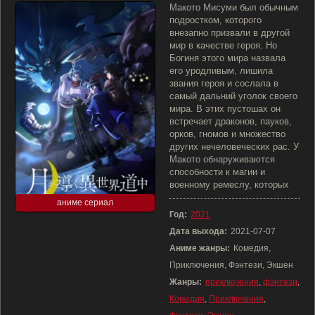
Макото Мисуми был обычным
подростком, которого
внезапно призвали в другой
мир в качестве героя. Но
Богиня этого мира назвала
его уродливым, лишила
звания героя и сослала в
самый дальний уголок своего
мира. В этих пустошах он
встречает драконов, пауков,
орков, гномов и множество
других нечеловеческих рас. У
Макото обнаруживаются
способности к магии и
военному ремеслу, которых
аниме сериал
Год:
2021
Дата выхода:
2021-07-07
Аниме жанры:
Комедия,
Приключения, Фэнтези, Экшен
Жанры:
приключения
,
фэнтези
,
Комедия
,
Приключения
,