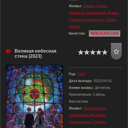
Жанры:
боевик
,
драма
,
криминал
,
фантастика
,
Драма
,
Сверхъестественное
,
Сёнен
,
Экшен
Качество:
WEB-DLRip 720p
Великая небесная
стена (2023)
Год:
2023
Дата выхода:
2023-04-01
Аниме жанры:
Детектив,
Приключения, Сэйнэн,
Фантастика
Жанры:
приключения
,
фантастика
,
Детектив
,
Приключения
,
Сэйнэн
,