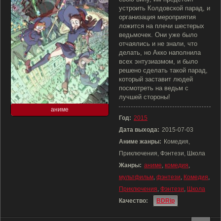
устроить Колдовской парад, и
организация мероприятия
ложится на плечи шестерых
ведьмочек. Они уже было
отчаялись и не знали, что
делать, но Акко наполнила
всех энтузиазмом, и было
решено сделать такой парад,
который заставит людей
посмотреть на ведьм с
лучшей стороны!
аниме
Год:
2015
Дата выхода:
2015-07-03
Аниме жанры:
Комедия,
Приключения, Фэнтези, Школа
Жанры:
аниме
,
комедия
,
мультфильм
,
фэнтези
,
Комедия
,
Приключения
,
Фэнтези
,
Школа
Качество:
BDRip