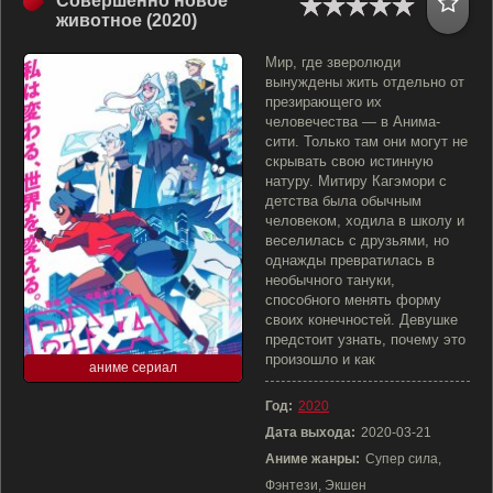
Совершенно новое
животное (2020)
Мир, где зверолюди
вынуждены жить отдельно от
презирающего их
человечества — в Анима-
сити. Только там они могут не
скрывать свою истинную
натуру. Митиру Кагэмори с
детства была обычным
человеком, ходила в школу и
веселилась с друзьями, но
однажды превратилась в
необычного тануки,
способного менять форму
своих конечностей. Девушке
предстоит узнать, почему это
произошло и как
аниме сериал
Год:
2020
Дата выхода:
2020-03-21
Аниме жанры:
Супер сила,
Фэнтези, Экшен