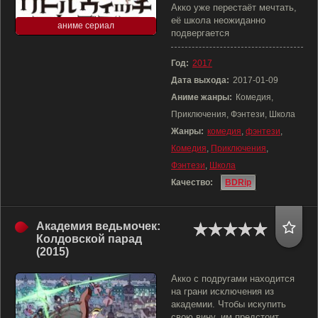
Акко уже перестаёт мечтать,
её школа неожиданно
аниме сериал
подвергается
Год:
2017
Дата выхода:
2017-01-09
Аниме жанры:
Комедия,
Приключения, Фэнтези, Школа
Жанры:
комедия
,
фэнтези
,
Комедия
,
Приключения
,
Фэнтези
,
Школа
Качество:
BDRip
Академия ведьмочек:
Колдовской парад
(2015)
Акко с подругами находится
на грани исключения из
академии. Чтобы искупить
свою вину, им предстоит