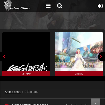
аниме
аниме
Anime-share
» Ё Ёсинари