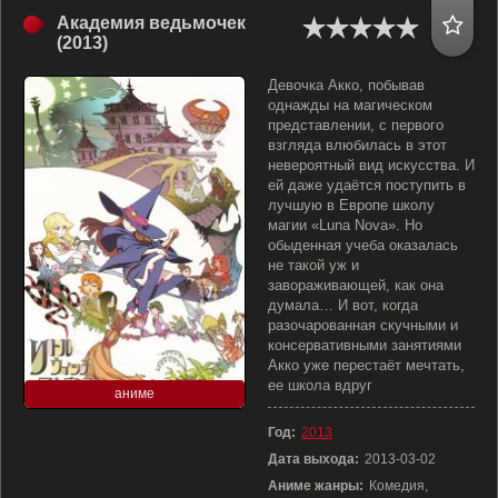
Академия ведьмочек
(2013)
Девочка Акко, побывав
однажды на магическом
представлении, с первого
взгляда влюбилась в этот
невероятный вид искусства. И
ей даже удаётся поступить в
лучшую в Европе школу
магии «Luna Nova». Но
обыденная учеба оказалась
не такой уж и
завораживающей, как она
думала… И вот, когда
разочарованная скучными и
консервативными занятиями
Акко уже перестаёт мечтать,
ее школа вдруг
аниме
Год:
2013
Дата выхода:
2013-03-02
Аниме жанры:
Комедия,