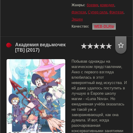
Жанры:
боевик
,
комедия
,
фэнтези
,
Супер сила
,
Фэнтези
,
Экшен
Качество:
WEB-DLRip
Академия ведьмочек
[ТВ] (2017)
Побывав однажды на
магическом представлении,
Акко с первого взгляда
влюбилась в этот
невероятный вид искусства. И
ей даже удалось поступить в
лучшую в Европе школу
магии - «Luna Nova». Но
ежедневная учёба оказалась
не такой уж и
завораживающей, как она
думала. И вот, когда
разочарованная
консервативными занятиями