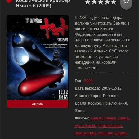
Космический крейсер
Ямато 6 (2009)
В 2220 году черная дыра
должна уничтожить Землю в
связи с этим Земная
Федерация развертывает
план по эвакуации землян на
далекую луну Амар однако
звездный Альянс СУС этого
не желает и устраивает
нападения на корабли
колонистов...
Год:
2009
Дата выхода:
2009-12-12
Аниме жанры:
Военное,
Драма, Космос, Приключения,
аниме
Экшен
Жанры:
аниме
,
боевик
,
драма
,
мультфильм
,
приключения
,
фантастика
,
Военное
,
Драма
,