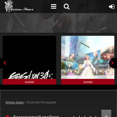
аниме
аниме
Anime-share
» Ёсинобу Нисидзаки