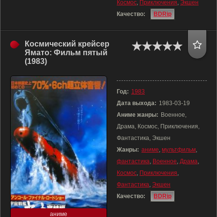
Космос
,
Приключения
,
Экшен
Качество:
BDRip
Космический крейсер
Ямато: Фильм пятый
(1983)
Год:
1983
Дата выхода:
1983-03-19
Аниме жанры:
Военное,
Драма, Космос, Приключения,
Фантастика, Экшен
Жанры:
аниме
,
мультфильм
,
фантастика
,
Военное
,
Драма
,
Космос
,
Приключения
,
Фантастика
,
Экшен
Качество:
BDRip
аниме