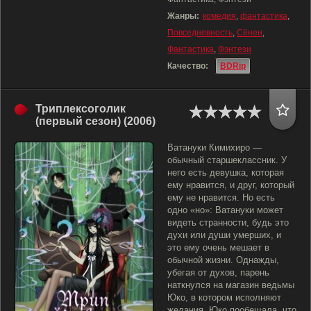
Жанры:
комедия
,
фантастика
,
Повседневность
,
Сёнен
,
Фантастика
,
Фэнтези
Качество:
BDRip
Триплексоголик
(первый сезон) (2006)
Ватануки Кимихиро —
обычный старшеклассник. У
него есть девушка, которая
ему нравится, и друг, который
ему не нравится. Но есть
одно «но»: Ватануки может
видеть странности, будь это
духи или души умерших, и
это ему очень мешает в
обычной жизни. Однажды,
убегая от духов, парень
наткнулся на магазин ведьмы
Юко, в котором исполняют
желания. Юко пообещала, что