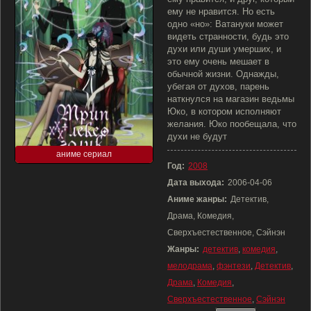
ему не нравится. Но есть
одно «но»: Ватануки может
видеть странности, будь это
духи или души умерших, и
это ему очень мешает в
обычной жизни. Однажды,
убегая от духов, парень
наткнулся на магазин ведьмы
Юко, в котором исполняют
желания. Юко пообещала, что
духи не будут
аниме сериал
Год:
2008
Дата выхода:
2006-04-06
Аниме жанры:
Детектив,
Драма, Комедия,
Сверхъестественное, Сэйнэн
Жанры:
детектив
,
комедия
,
мелодрама
,
фэнтези
,
Детектив
,
Драма
,
Комедия
,
Сверхъестественное
,
Сэйнэн