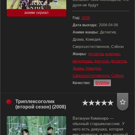
духи не будут
аниме сериал
Год:
2006
Дата выхода:
2006-04-06
Аниме жанры:
Детектив,
Драма, Комедия,
Сверхъестественное, Сэйнэн
Жанры:
детектив
,
комедия
,
мелодрама
,
фэнтези
,
Детектив
,
Драма
,
Комедия
,
Сверхъестественное
,
Сэйнэн
Качество:
DVDRip
Триплексоголик
(второй сезон) (2008)
Ватануки Кимихиро —
обычный старшеклассник. У
него есть девушка, которая
ему нравится, и друг, который