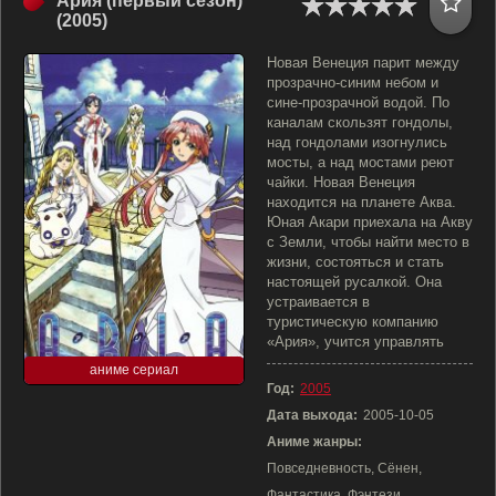
Ария (первый сезон)
(2005)
Новая Венеция парит между
прозрачно-синим небом и
сине-прозрачной водой. По
каналам скользят гондолы,
над гондолами изогнулись
мосты, а над мостами реют
чайки. Новая Венеция
находится на планете Аква.
Юная Акари приехала на Акву
с Земли, чтобы найти место в
жизни, состояться и стать
настоящей русалкой. Она
устраивается в
туристическую компанию
«Ария», учится управлять
аниме сериал
Год:
2005
Дата выхода:
2005-10-05
Аниме жанры:
Повседневность, Сёнен,
Фантастика, Фэнтези