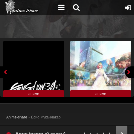
аниме
аниме
Anime-share
» Ёсио Мукаинакао