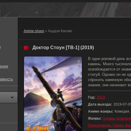
Anime-share
» Ацудзи Канэко
в
Доктор Стоун [ТВ-1] (2019)
В один роковой день вс
камень. Много тысячел
ения
освобождается от окам
статуй. Однако он не о
евность
сбросить каменную обол
знания, они начинают 
Год:
2019
Дата выхода:
2019-07-0
Аниме жанры:
Комедия,
Жанры:
боевик
,
приключ
Приключения
,
Сёнен
,
Фа