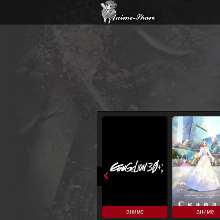
аниме
аниме