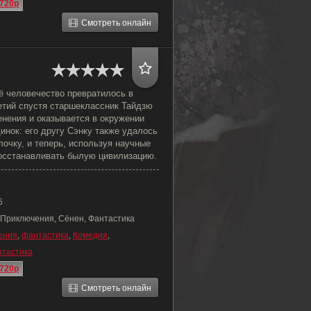
720p
Смотреть онлайн
ё человечество превратилось в
етий спустя старшеклассник Тайдзю
енения и оказывается в окружении
динок: его другу Сэнку также удалось
очку, и теперь, используя научные
восстанавливать былую цивилизацию.
5
 Приключения, Сёнен, Фантастика
ения
,
фантастика
,
Комедия
,
нтастика
720p
Смотреть онлайн