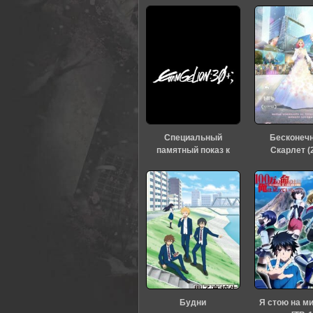
0
1
2
3
4
5
Специальный
Бесконеч
памятный показ к
Скарлет (
тридцатилетию
«Евангелиона» (2026)
Будни
Я стою на м