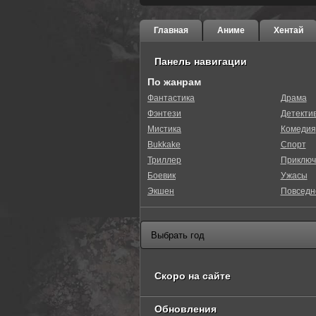
Главная
Аниме
Хентай
Панель навигации
По жанрам
Фантастика
Драма
Фэнтези
Детекти
60
1
2
3
4
5
Мистика
Комедия
Bukkake
Спорт
Триллер
Приключ
Боевик
Ужасы
Экшен
Повседн
Скоро на сайте
Обновления