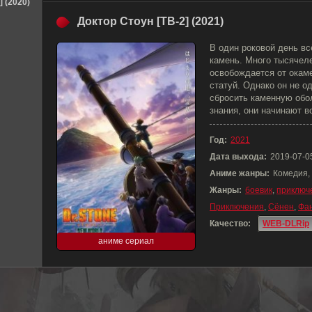
] (2020)
Доктор Стоун [ТВ-2] (2021)
В один роковой день вс
камень. Много тысячел
освобождается от окам
статуй. Однако он не о
сбросить каменную обол
знания, они начинают 
Год:
2021
Дата выхода:
2019-07-0
Аниме жанры:
Комедия,
Жанры:
боевик
,
приключ
Приключения
,
Сёнен
,
Фа
Качество:
WEB-DLRip
аниме сериал