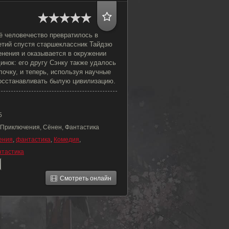
ё человечество превратилось в
етий спустя старшеклассник Тайдзю
енения и оказывается в окружении
динок: его другу Сэнку также удалось
очку, и теперь, используя научные
восстанавливать былую цивилизацию.
5
 Приключения, Сёнен, Фантастика
ения
,
фантастика
,
Комедия
,
нтастика
Смотреть онлайн