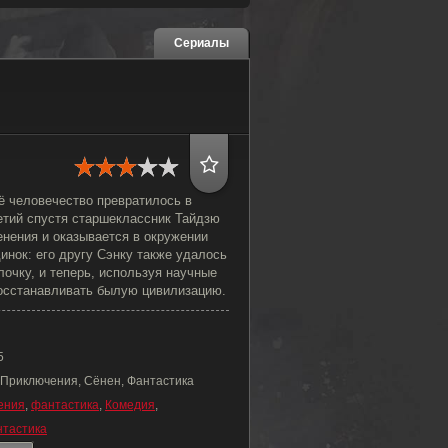
Сериалы
ё человечество превратилось в
етий спустя старшеклассник Тайдзю
енения и оказывается в окружении
динок: его другу Сэнку также удалось
очку, и теперь, используя научные
восстанавливать былую цивилизацию.
5
 Приключения, Сёнен, Фантастика
ения
,
фантастика
,
Комедия
,
нтастика