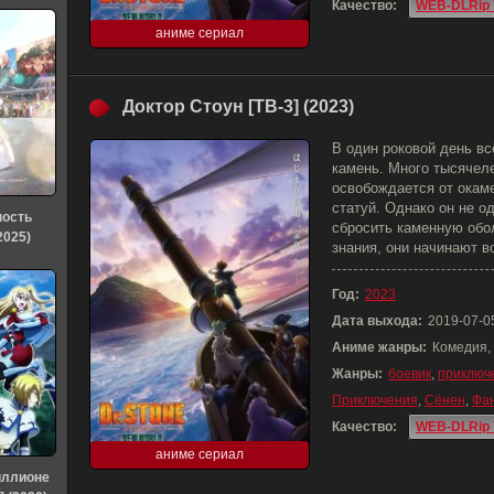
Качество:
WEB-DLRip 
аниме сериал
Доктор Стоун [ТВ-3] (2023)
В один роковой день вс
камень. Много тысячел
освобождается от окам
статуй. Однако он не о
ность
сбросить каменную обол
2025)
знания, они начинают 
Год:
2023
Дата выхода:
2019-07-0
Аниме жанры:
Комедия,
Жанры:
боевик
,
приключ
Приключения
,
Сёнен
,
Фа
Качество:
WEB-DLRip 
аниме сериал
иллионе