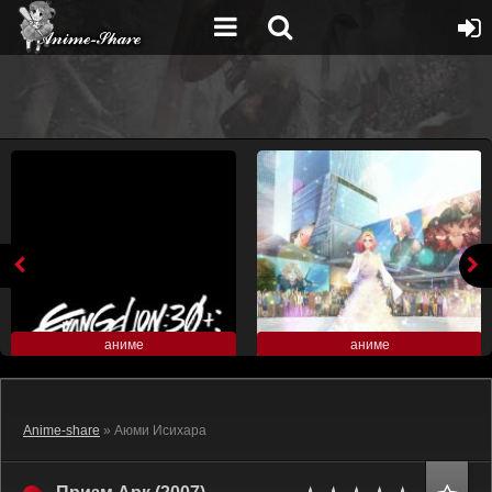
аниме
аниме
Anime-share
» Аюми Исихара