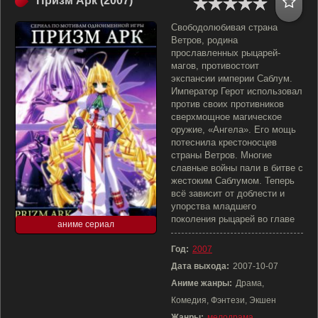
Призм Арк (2007)
Свободолюбивая страна
Ветров, родина
прославленных рыцарей-
магов, противостоит
экспансии империи Саблум.
Император Герот использовал
против своих противников
сверхмощное магическое
оружие, «Ангела». Его мощь
потеснила крестоносцев
страны Ветров. Многие
славные войны пали в битве с
жестоким Саблумом. Теперь
всё зависит от доблести и
упорства младшего
поколения рыцарей во главе
аниме сериал
Год:
2007
Дата выхода:
2007-10-07
Аниме жанры:
Драма,
Комедия, Фэнтези, Экшен
Жанры:
мелодрама
,