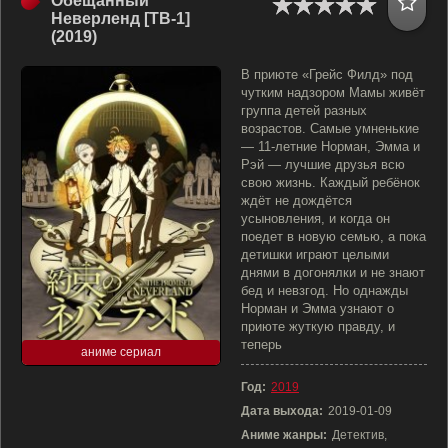
Обещанный
Неверленд [ТВ-1]
(2019)
В приюте «Грейс Филд» под
чутким надзором Мамы живёт
группа детей разных
возрастов. Самые умненькие
— 11-летние Норман, Эмма и
Рэй — лучшие друзья всю
свою жизнь. Каждый ребёнок
ждёт не дождётся
усыновления, и когда он
поедет в новую семью, а пока
детишки играют целыми
днями в догонялки и не знают
бед и невзгод. Но однажды
Норман и Эмма узнают о
приюте жуткую правду, и
теперь
аниме сериал
Год:
2019
Дата выхода:
2019-01-09
Аниме жанры:
Детектив,