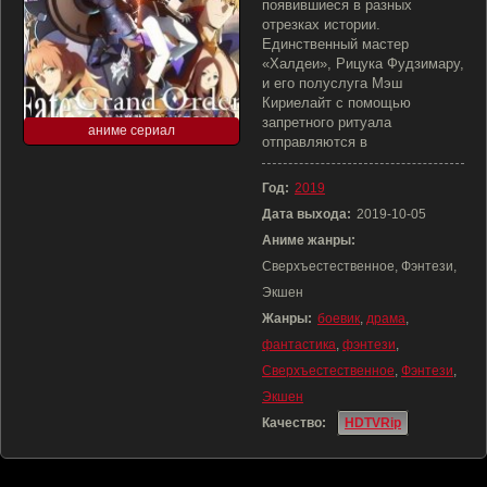
появившиеся в разных
отрезках истории.
Единственный мастер
«Халдеи», Рицука Фудзимару,
и его полуслуга Мэш
Кириелайт с помощью
запретного ритуала
аниме сериал
отправляются в
Год:
2019
Дата выхода:
2019-10-05
Аниме жанры:
Сверхъестественное, Фэнтези,
Экшен
Жанры:
боевик
,
драма
,
фантастика
,
фэнтези
,
Сверхъестественное
,
Фэнтези
,
Экшен
Качество:
HDTVRip