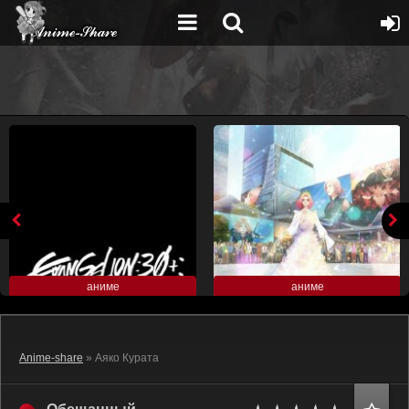
аниме
аниме
Anime-share
» Аяко Курата