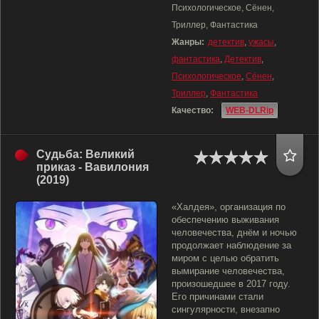
Психологическое, Сёнен,
Триллер, Фантастика
Жанры:
детектив
,
ужасы
,
фантастика
,
Детектив
,
Психологическое
,
Сёнен
,
Триллер
,
Фантастика
Качество:
WEB-DLRip
Судьба: Великий
приказ - Вавилония
(2019)
«Халдея», организация по
обеспечению выживания
человечества, днём и ночью
продолжает наблюдение за
миром с целью обратить
вымирание человечества,
произошедшее в 2017 году.
Его причинами стали
сингулярности, внезапно