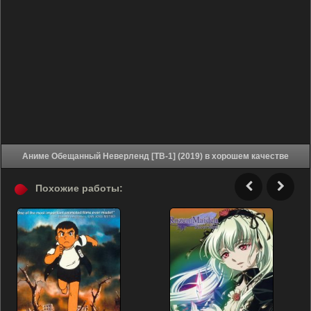
Аниме Обещанный Неверленд [ТВ-1] (2019) в хорошем качестве
Похожие работы: