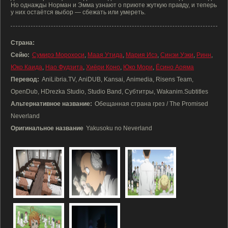
Но однажды Норман и Эмма узнают о приюте жуткую правду, и теперь
у них остаётся выбор — сбежать или умереть.
Страна:
Сейю:
Сумирэ Морохоси
,
Маая Утида
,
Мария Исэ
,
Синэи Уэки
,
Ринн
,
Юко Каида
,
Нао Фудзита
,
Хиёри Коно
,
Юко Мори
,
Ёсино Аояма
Перевод:
AniLibria.TV, AniDUB, Kansai, Animedia, Risens Team,
OpenDub, HDrezka Studio, Studio Band, Субтитры, Wakanim.Subtitles
Альтернативное название:
Обещанная страна грез / The Promised
Neverland
Оригинальное название
Yakusoku no Neverland