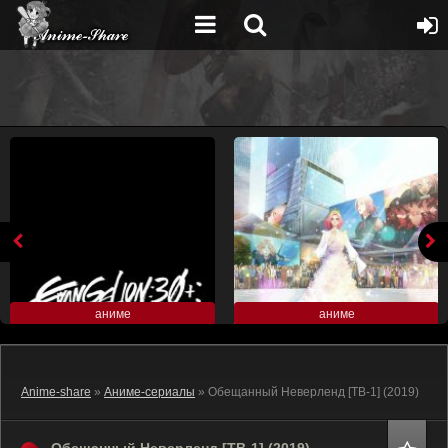
аниме
аниме
Anime-share
»
Аниме-сериалы
» Обещанный Неверленд [ТВ-1] (2019)