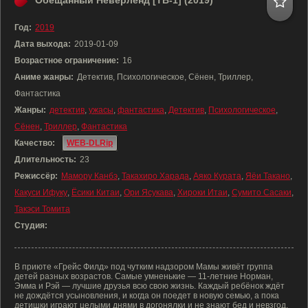
Обещанный Неверленд [ТВ-1] (2019)
Год:
2019
Дата выхода:
2019-01-09
Возрастное ограничение:
16
Аниме жанры:
Детектив, Психологическое, Сёнен, Триллер,
Фантастика
Жанры:
детектив
,
ужасы
,
фантастика
,
Детектив
,
Психологическое
,
Сёнен
,
Триллер
,
Фантастика
Качество:
WEB-DLRip
Длительность:
23
Режиссёр:
Мамору Канбэ
,
Такахиро Харада
,
Аяко Курата
,
Яёи Такано
,
Какуси Ифуку
,
Ёсики Китаи
,
Ори Ясукава
,
Хироки Итаи
,
Сумито Сасаки
,
Такэси Томита
Студия:
В приюте «Грейс Филд» под чутким надзором Мамы живёт группа
детей разных возрастов. Самые умненькие — 11-летние Норман,
Эмма и Рэй — лучшие друзья всю свою жизнь. Каждый ребёнок ждёт
не дождётся усыновления, и когда он поедет в новую семью, а пока
детишки играют целыми днями в догонялки и не знают бед и невзгод.