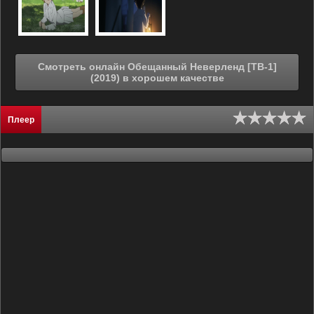
Смотреть онлайн Обещанный Неверленд [ТВ-1]
(2019) в хорошем качестве
Плеер