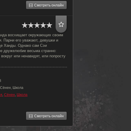
Смотреть онлайн
анда восхищает окружающих своим
. Парни его уважают, девушки и
де Ханды. Однако сам Сэи
е дружелюбие весьма странно:
 вокруг или ненавидят, или попросту
8
 Сёнен, Школа
ия
,
Сёнен
,
Школа
Смотреть онлайн