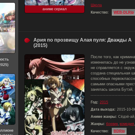
Школа
аниме сериал
Качество:
WEB-DLRip
Ария по прозвищу Алая пуля: Дважды А
(2015)
После того, как кримин
ность
изменилась до не узнав
2025)
не справляется с окру
создана специальная ш
способных первоклассн
самыми опасными прест
занялась школа Бутэй,
Год:
2015
Дата выхода:
2015-10-0
Аниме жанры:
Сёдзё-ай
Жанры:
боевик
,
комедия
иллионе
Качество:
BDRip