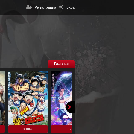
Регистрация
Вход
Главная
аниме
аниме
аниме