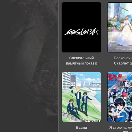
0
1
2
3
4
5
Специальный
Бесконеч
памятный показ к
Скарлет (
тридцатилетию
«Евангелиона» (2026)
Будни
Я стою на м