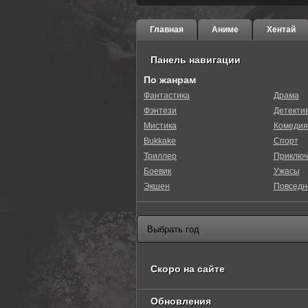
Главная
Аниме
Хентай
Панель навигации
По жанрам
Фантастика
Драма
Фэнтези
Детекти
0
1
2
3
4
5
Мистика
Комедия
Bukkake
Спорт
Триллер
Приключ
Боевик
Ужасы
Экшен
Повседн
Скоро на сайте
Обновления