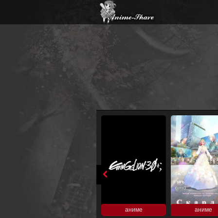
аниме
аниме