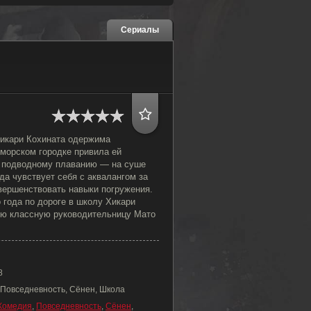
Сериалы
Хикари Кохината одержима
иморском городке привила ей
к подводному плаванию — на суше
гда чувствует себя с аквалангом за
вершенствовать навыки погружения.
 года по дороге в школу Хикари
ю классную руководительницу Мато
8
 Повседневность, Сёнен, Школа
Комедия
,
Повседневность
,
Сёнен
,