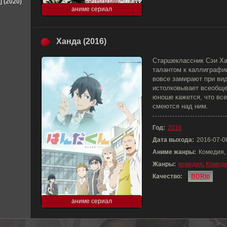
] (2020)
аниме сериал
Ханда (2016)
Старшеклассник Сэи Х
талантом к каллиграфии
вовсе замирают при ви
истолковывает всеобще
юноше кажется, что все
смеются над ним.
Год:
2016
Дата выхода:
2016-07-0
Аниме жанры:
Комедия,
Жанры:
комедия
,
Комед
Качество:
BDRip
аниме сериал