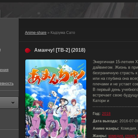
Anime-share
» Кадзума Сато
в
Аманчу! [ТВ-2] (2018)
Энергичная 15-летняя 
дайвингом. Жизнь в пр
ения
безграничную страсть 
или на глубина она все
евность
плечами и не устает со
В первый день учебного
встречает свою будущу
Катори и
Год:
2018
Дата выхода:
2016-07-0
Аниме жанры:
Комедия,
Жанры:
комедия
,
спорт
,