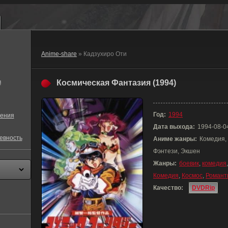
Anime-share
» Кадзухиро Оти
в
Космическая Фантазия (1994)
Год:
1994
ения
Дата выхода:
1994-08-0
евность
Аниме жанры:
Комедия, 
Фэнтези, Экшен
Жанры:
боевик
,
комедия
Комедия
,
Космос
,
Романт
Качество:
DVDRip