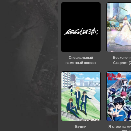
0
1
2
3
4
5
Специальный
Бесконеч
памятный показ к
Скарлет (
тридцатилетию
«Евангелиона» (2026)
Будни
Я стою на м