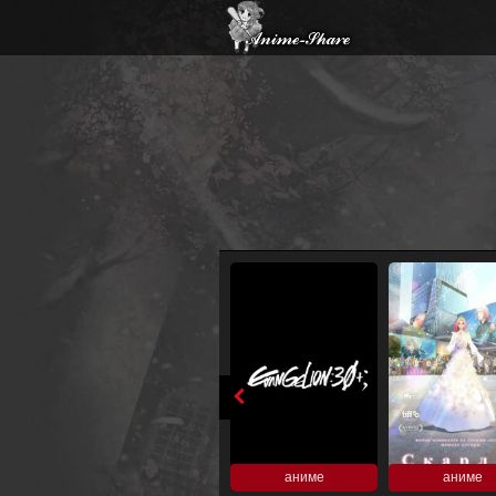
аниме
аниме