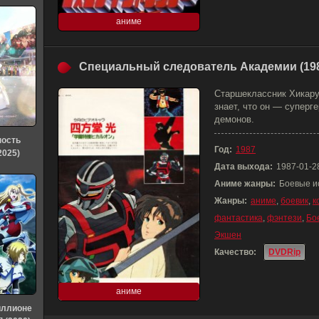
аниме
Специальный следователь Академии (19
Старшеклассник Хикару
знает, что он — суперг
демонов.
ность
Год:
1987
2025)
Дата выхода:
1987-01-2
Аниме жанры:
Боевые ис
Жанры:
аниме
,
боевик
,
к
фантастика
,
фэнтези
,
Бо
Экшен
Качество:
DVDRip
аниме
иллионе