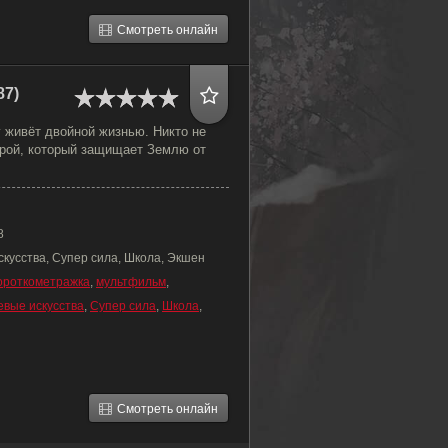
Смотреть онлайн
87)
 живёт двойной жизнью. Никто не
ерой, который защищает Землю от
8
кусства, Супер сила, Школа, Экшен
ороткометражка
,
мультфильм
,
евые искусства
,
Супер сила
,
Школа
,
Смотреть онлайн