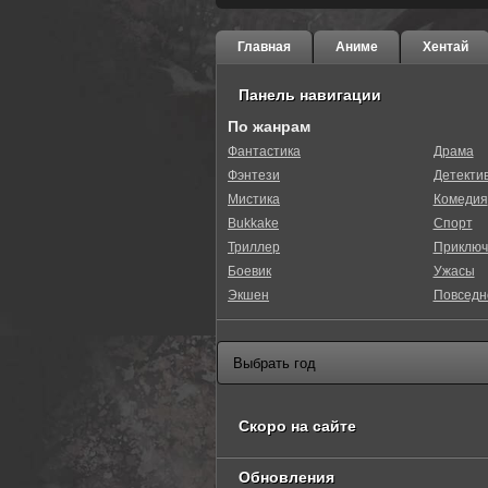
Главная
Аниме
Хентай
Панель навигации
По жанрам
Фантастика
Драма
Фэнтези
Детекти
0
1
2
3
4
5
Мистика
Комедия
Bukkake
Спорт
Триллер
Приключ
Боевик
Ужасы
Экшен
Повседн
Скоро на сайте
Обновления