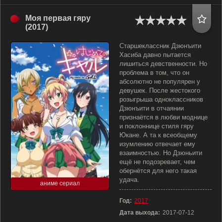
Моя первая гяру
(2017)
Старшеклассник Дзюнъити
Хасиба давно пытается
лишиться девственности. Но
проблема в том, что он
абсолютно не популярен у
девушек. После жестокого
розыгрыша одноклассников
Дзюнъити в отчаянии
признаётся в любви моднице
и поклоннице стиля гяру
Юкане. А та к всеобщему
изумлению отвечает ему
взаимностью. Но Дзюньити
ещё не подозревает, чем
обернётся для него такая
удача.
аниме сериал
Год:
2017
Дата выхода:
2017-07-12