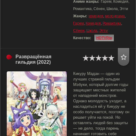
Аниме жанры:
Гарем, Комедия,
Романтика, Сёнен, Школа, Этти
Жанры:
комедия
,
мелодрама
,
Гарем
,
Комедия
,
Романтика
,
Сёнен
,
Школа
,
Этти
Качество:
HDTVRip
Развращённая
гильдия (2022)
Кикуру Мадан — один из
лучших стражей гильдии
Мэбуки, который долгие годы
защищает местных жителей
от нападений монстров.
Однако молодость уходит, а
насладиться ей у Кикуру не
особо получается, поэтому он
решает уйти на покой. Но
оставлять людей без защиты
— не дело, тогда парень
начинает готовить себе