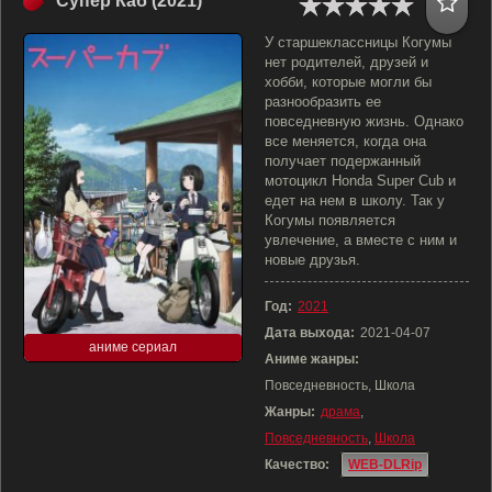
Супер Каб (2021)
У старшеклассницы Когумы
нет родителей, друзей и
хобби, которые могли бы
разнообразить ее
повседневную жизнь. Однако
все меняется, когда она
получает подержанный
мотоцикл Honda Super Cub и
едет на нем в школу. Так у
Когумы появляется
увлечение, а вместе с ним и
новые друзья.
Год:
2021
Дата выхода:
2021-04-07
аниме сериал
Аниме жанры:
Повседневность, Школа
Жанры:
драма
,
Повседневность
,
Школа
Качество:
WEB-DLRip