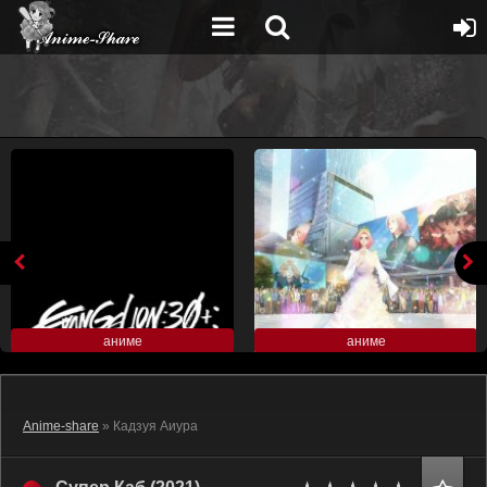
аниме
аниме
Anime-share
» Кадзуя Аиура