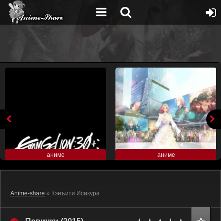
аниме
аниме
Anime-share
» Кэнъити Исикура