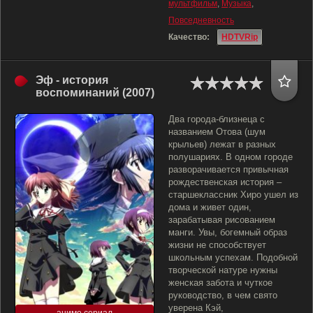
мультфильм
,
Музыка
,
Повседневность
Качество:
HDTVRip
Эф - история
воспоминаний (2007)
Два города-близнеца с
названием Отова (шум
крыльев) лежат в разных
полушариях. В одном городе
разворачивается привычная
рождественская история –
старшеклассник Хиро ушел из
дома и живет один,
зарабатывая рисованием
манги. Увы, богемный образ
жизни не способствует
школьным успехам. Подобной
творческой натуре нужны
женская забота и чуткое
руководство, в чем свято
уверена Кэй,