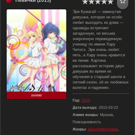
Певички (2015)
Эри Кумагай — замкнутая
девушка, которая не особо
любит выходить из дома —
однажды встречает
загадочную, но весьма
энергичную переведенную
ученицу по имени Хару
Читосэ. Эри очень любит
петь, а Хару очень нравится
ее пение. Картина
рассказывает историю двух
девушек во время их
обучения в старшей школе в
летний сезон, об их любовных
взлетах и падениях.
аниме
Год:
2015
Дата выхода:
2015-03-22
Аниме жанры:
Музыка,
Повседневность
Жанры:
короткометражка
,