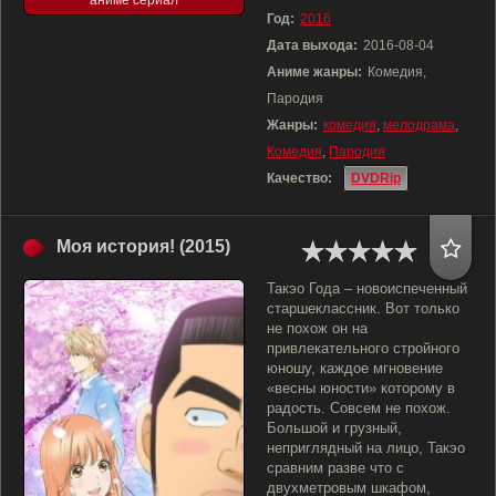
аниме сериал
Год:
2016
Дата выхода:
2016-08-04
Аниме жанры:
Комедия,
Пародия
Жанры:
комедия
,
мелодрама
,
Комедия
,
Пародия
Качество:
DVDRip
Моя история! (2015)
Такэо Года – новоиспеченный
старшеклассник. Вот только
не похож он на
привлекательного стройного
юношу, каждое мгновение
«весны юности» которому в
радость. Совсем не похож.
Большой и грузный,
неприглядный на лицо, Такэо
сравним разве что с
двухметровым шкафом,