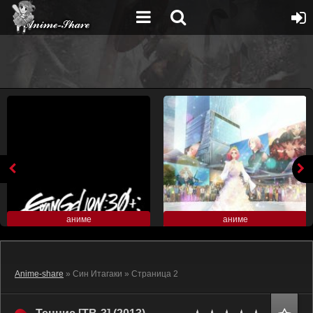
аниме
аниме
Anime-share
» Син Итагаки » Страница 2