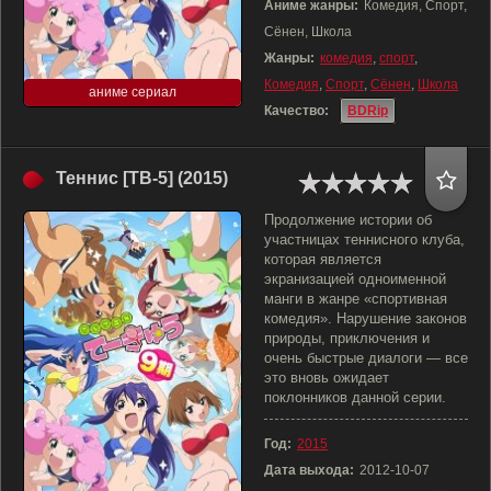
Аниме жанры:
Комедия, Спорт,
Сёнен, Школа
Жанры:
комедия
,
спорт
,
Комедия
,
Спорт
,
Сёнен
,
Школа
аниме сериал
Качество:
BDRip
Теннис [ТВ-5] (2015)
Продолжение истории об
участницах теннисного клуба,
которая является
экранизацией одноименной
манги в жанре «спортивная
комедия». Нарушение законов
природы, приключения и
очень быстрые диалоги — все
это вновь ожидает
поклонников данной серии.
Год:
2015
Дата выхода:
2012-10-07