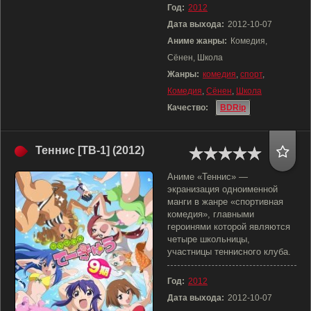
Год:
2012
Дата выхода:
2012-10-07
Аниме жанры:
Комедия,
Сёнен, Школа
Жанры:
комедия
,
спорт
,
Комедия
,
Сёнен
,
Школа
Качество:
BDRip
Теннис [ТВ-1] (2012)
Аниме «Теннис» —
экранизация одноименной
манги в жанре «спортивная
комедия», главными
героинями которой являются
четыре школьницы,
участницы теннисного клуба.
Год:
2012
Дата выхода:
2012-10-07