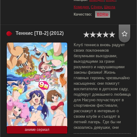
Комедия
,
Сёнен
,
Школа
Качество:
BDRip
Теннис [ТВ-2] (2012)
Клуб тенниса вновь радует
своих поклонников
безумными выходками,
выходящими за грани
разумного и нарушающими
законы физики! Жизнь
главных героинь чрезвычайно
насыщенна: они помогут
воспитателю в детском саду,
подберут домашнего любимца
для Насуно поучаствуют в
спортивном фестивале,
расскажут в интервью о
своем клубе и съездят в
летний лагерь. Где бы ни
оказались девушки, они
аниме сериал