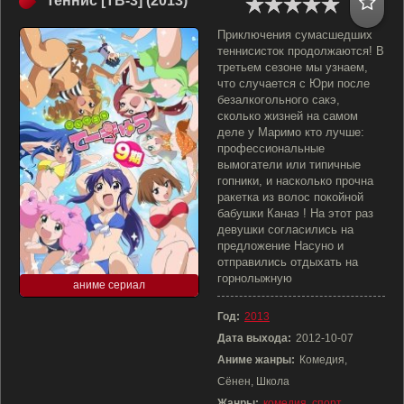
Теннис [ТВ-3] (2013)
Приключения сумасшедших
теннисисток продолжаются! В
третьем сезоне мы узнаем,
что случается с Юри после
безалкогольного сакэ,
сколько жизней на самом
деле у Маримо кто лучше:
профессиональные
вымогатели или типичные
гопники, и насколько прочна
ракетка из волос покойной
бабушки Канаэ ! На этот раз
девушки согласились на
предложение Насуно и
отправились отдыхать на
горнолыжную
аниме сериал
Год:
2013
Дата выхода:
2012-10-07
Аниме жанры:
Комедия,
Сёнен, Школа
Жанры:
комедия
,
спорт
,