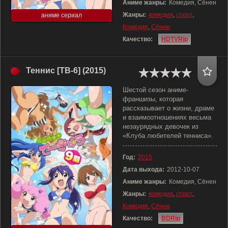
Аниме жанры:
Комедия, Сёнен
Жанры:
комедия
,
спорт
,
аниме сериал
Комедия
,
Сёнен
Качество:
HDTVRip
Теннис [ТВ-6] (2015)
Шестой сезон аниме-
франшизы, которая
рассказывает о жизни, драме
и взаимоотношениях весьма
незаурядных девочек из
«Клуба любителей тенниса».
Год:
2015
Дата выхода:
2012-10-07
Аниме жанры:
Комедия, Сёнен
Жанры:
комедия
,
спорт
,
Комедия
,
Сёнен
Качество:
BDRip