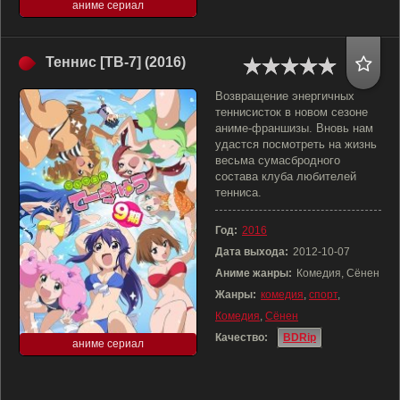
аниме сериал
Теннис [ТВ-7] (2016)
Возвращение энергичных
теннисисток в новом сезоне
аниме-франшизы. Вновь нам
удастся посмотреть на жизнь
весьма сумасбродного
состава клуба любителей
тенниса.
Год:
2016
Дата выхода:
2012-10-07
Аниме жанры:
Комедия, Сёнен
Жанры:
комедия
,
спорт
,
Комедия
,
Сёнен
Качество:
BDRip
аниме сериал