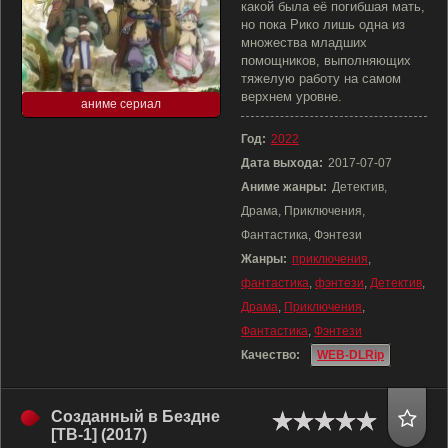
какой была её погибшая мать,
но пока Рико лишь одна из
множества младших
помощников, выполняющих
тяжелую работу на самом
верхнем уровне.
аниме сериал
Год:
2022
Дата выхода:
2017-07-07
Аниме жанры:
Детектив,
Драма, Приключения,
Фантастика, Фэнтези
Жанры:
приключения
,
фантастика
,
фэнтези
,
Детектив
,
Драма
,
Приключения
,
Фантастика
,
Фэнтези
Качество:
WEB-DLRip
Созданный в Бездне
[ТВ-1] (2017)