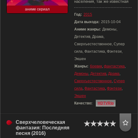
населения, так же известная
аниме сериал
Год:
2015
Дата выхода:
2015-10-04
Аниме жанры:
Демоны,
Детектив, Драма,
Сверхъестественное, Супер
сила, Фантастика, Фэнтези,
Экшен
Жанры:
боевик
,
фантастика
,
Демоны
,
Детектив
,
Драма
,
Сверхъестественное
,
Супер
сила
,
Фантастика
,
Фэнтези
,
Экшен
Качество:
HDTVRip
Сверхчеловеческая
фантазия: Последняя
песня (2016)