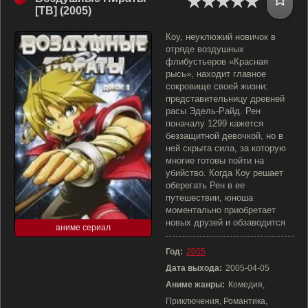
[ТВ] (2005)
Коу, неуклюжий новичок в
отряде воздушных
флибустьеров «Красная
рысь», находит главное
сокровище своей жизни:
представительницу древней
расы Эдель-Райд. Рен
поначалу 1299 кажется
беззащитной девочкой, но в
ней скрыта сила, за которую
многие готовы пойти на
убийство. Когда Коу решает
оберегать Рен в ее
путешествии, юноша
моментально приобретает
новых друзей и обзаводится
аниме сериал
Год:
2005
Дата выхода:
2005-04-05
Аниме жанры:
Комедия,
Приключения, Романтика,