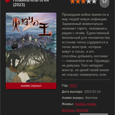
Пожинатель огня
(2023)
Прошедшая война принесла в
мир людей новую инфекцию.
Зараженный моментально
начинает гореть, оказавшись
рядом с огнём. Единственный
безопасный для человечества
источник тепла содержится в
телах монстров, которые
живут в лесах, и его
способны добывать охотники
— пожинатели огня. Однажды
на девушку Токо нападает
монстр, но ценой своей жизни
её спасает пожинатель огня.
Год:
2023
аниме сериал
Дата выхода:
2023-01-14
Аниме жанры:
Фэнтези
Жанры:
боевик
,
драма
,
фэнтези
,
Фэнтези