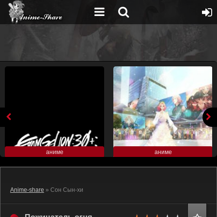
аниме
аниме
Anime-share
» Сон Сын-хи