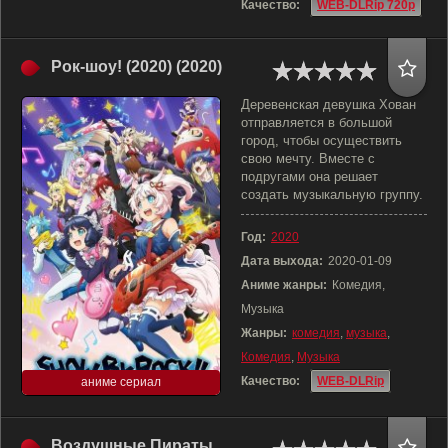
Качество:
WEB-DLRip 720p
Рок-шоу! (2020) (2020)
Деревенская девушка Хован
отправляется в большой
город, чтобы осуществить
свою мечту. Вместе с
подругами она решает
создать музыкальную группу.
Год:
2020
Дата выхода:
2020-01-09
Аниме жанры:
Комедия,
Музыка
Жанры:
комедия
,
музыка
,
Комедия
,
Музыка
Качество:
WEB-DLRip
аниме сериал
Воздушные Пираты