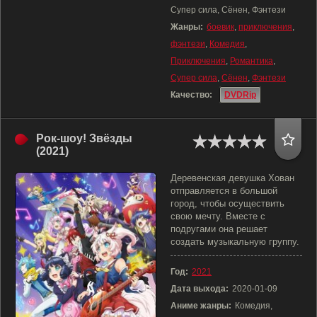
Супер сила, Сёнен, Фэнтези
Жанры:
боевик
,
приключения
,
фэнтези
,
Комедия
,
Приключения
,
Романтика
,
Супер сила
,
Сёнен
,
Фэнтези
Качество:
DVDRip
Рок-шоу! Звёзды
(2021)
Деревенская девушка Хован
отправляется в большой
город, чтобы осуществить
свою мечту. Вместе с
подругами она решает
создать музыкальную группу.
Год:
2021
Дата выхода:
2020-01-09
Аниме жанры:
Комедия,