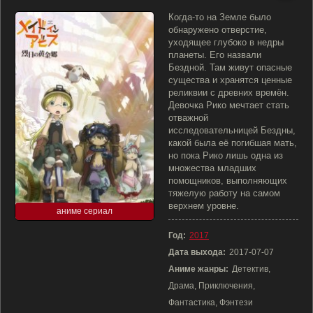
Когда-то на Земле было
обнаружено отверстие,
уходящее глубоко в недры
планеты. Его назвали
Бездной. Там живут опасные
существа и хранятся ценные
реликвии с древних времён.
Девочка Рико мечтает стать
отважной
исследовательницей Бездны,
какой была её погибшая мать,
но пока Рико лишь одна из
множества младших
помощников, выполняющих
тяжелую работу на самом
верхнем уровне.
аниме сериал
Год:
2017
Дата выхода:
2017-07-07
Аниме жанры:
Детектив,
Драма, Приключения,
Фантастика, Фэнтези