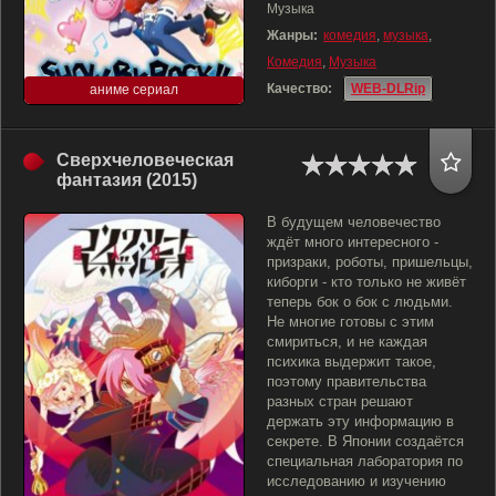
Музыка
Жанры:
комедия
,
музыка
,
Комедия
,
Музыка
Качество:
WEB-DLRip
аниме сериал
Сверхчеловеческая
фантазия (2015)
В будущем человечество
ждёт много интересного -
призраки, роботы, пришельцы,
киборги - кто только не живёт
теперь бок о бок с людьми.
Не многие готовы с этим
смириться, и не каждая
психика выдержит такое,
поэтому правительства
разных стран решают
держать эту информацию в
секрете. В Японии создаётся
специальная лаборатория по
исследованию и изучению