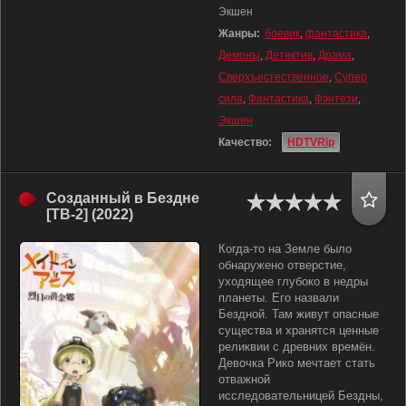
Экшен
Жанры:
боевик
,
фантастика
,
Демоны
,
Детектив
,
Драма
,
Сверхъестественное
,
Супер
сила
,
Фантастика
,
Фэнтези
,
Экшен
Качество:
HDTVRip
Созданный в Бездне
[ТВ-2] (2022)
Когда-то на Земле было
обнаружено отверстие,
уходящее глубоко в недры
планеты. Его назвали
Бездной. Там живут опасные
существа и хранятся ценные
реликвии с древних времён.
Девочка Рико мечтает стать
отважной
исследовательницей Бездны,