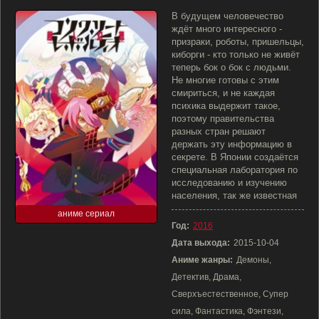
В будущем человечество
ждёт много интересного -
призраки, роботы, пришельцы,
киборги - кто только не живёт
теперь бок о бок с людьми.
Не многие готовы с этим
смириться, и не каждая
психика выдержит такое,
поэтому правительства
разных стран решают
держать эту информацию в
секрете. В Японии создаётся
специальная лаборатория по
исследованию и изучению
населения, так же известная
аниме сериал
Год:
2016
Дата выхода:
2015-10-04
Аниме жанры:
Демоны,
Детектив, Драма,
Сверхъестественное, Супер
сила, Фантастика, Фэнтези,