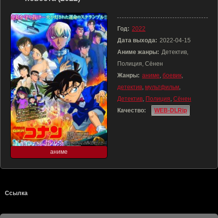
Год:
2022
Дата выхода:
2022-04-15
Аниме жанры:
Детектив,
Полиция, Сёнен
Жанры:
аниме
,
боевик
,
детектив
,
мультфильм
,
Детектив
,
Полиция
,
Сёнен
Качество:
WEB-DLRip
аниме
Ссылка