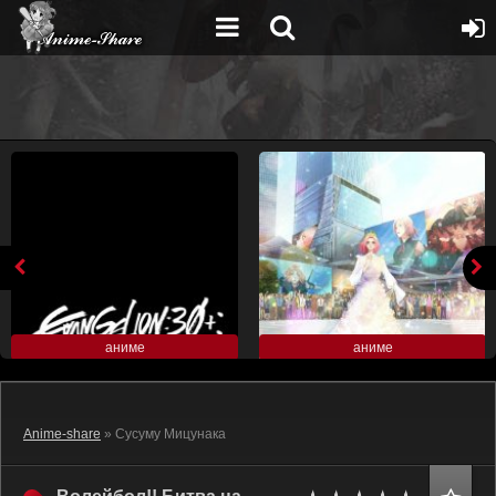
аниме
аниме
Anime-share
» Сусуму Мицунака