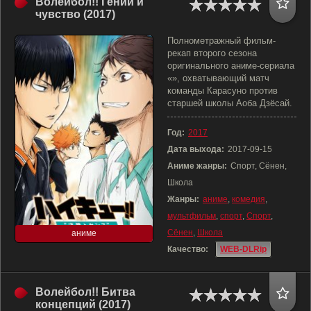
Волейбол!! Гений и
чувство (2017)
Полнометражный фильм-
рекап второго сезона
оригинального аниме-сериала
«», охватывающий матч
команды Карасуно против
старшей школы Аоба Дзёсай.
Год:
2017
Дата выхода:
2017-09-15
Аниме жанры:
Спорт, Сёнен,
Школа
Жанры:
аниме
,
комедия
,
мультфильм
,
спорт
,
Спорт
,
Сёнен
,
Школа
аниме
Качество:
WEB-DLRip
Волейбол!! Битва
концепций (2017)