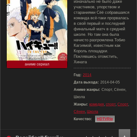
изначально не было даже
участников, упорством и
стараниями Сёё собравшаяся
команда всё-таки прорвалась
в свой первый и последний
финальный матч в средней
школе. Но там она была
начисто разгромлена Тобио
Кагэямой, известным как
Король площадки.
Поклявшись отомстить,
Хината
аниме сериал
Год:
2014
Дата выхода:
2014-04-05
Аниме жанры:
Спорт, Сёнен,
Школа
Жанры:
комедия
,
спорт
,
Спорт
,
Сёнен
,
Школа
Качество:
HDTVRip