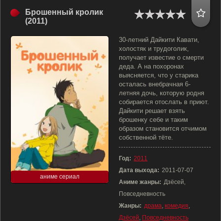
Брошенный кролик
(2011)
30-летний Дайкити Кавати,
холостяк и трудоголик,
получает известие о смерти
деда. А на похоронах
выясняется, что у старика
осталась внебрачная 6-
летняя дочь, которую родня
собирается отослать в приют.
Дайкити решает взять
брошенку себе и таким
образом становится отчимом
собственной тёте.
Год:
2011
Дата выхода:
2011-07-07
аниме сериал
Аниме жанры:
Дзёсей,
Повседневность
Жанры:
драма
,
комедия
,
Дзёсей
,
Повседневность