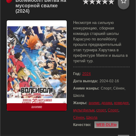
Волейбол!! Битва на
мусорной свалке
(2024)
Несмотря на сильную
конкуренцию, сборная
команда старшей школы
Карасуно по волейболу
прошла предварительный
этап турнира Харутака в
префектуре Мияги и вышла в
третий тур.
Год:
2024
Дата выхода:
2024-02-16
Аниме жанры:
Спорт, Сёнен,
Школа
Жанры:
аниме
,
драма
,
комедия
,
аниме
мультфильм
,
спорт
,
Спорт
,
Сёнен
,
Школа
Качество:
WEB-DLRip