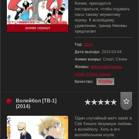
Кенме, приходится
постараться, чтобы отдавать
пасы такому неумелому
игроку. К всеобщему
удивлению, тренер Некомы
аниме сериал
предлагает
Год:
2014
Дата выхода:
2015-03-04
Аниме жанры:
Спорт, Сёнен
Жанры:
короткометражка
,
спорт
,
Спорт
,
Сёнен
Качество:
DVDRip
Волейбол [ТВ-1]
(2014)
Один случайный матч зажёг в
Сёё Хинате безумную любовь
к волейболу. Хоть в его
волейбольном клубе