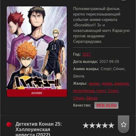
Полнометражный фильм,
кратко пересказывающий
события аниме-сериала
«Волейбол!! 3» и
охватывающий матч Карасуно
против академии
Сираторидзава.
Год:
2017
Дата выхода:
2017-09-29
Аниме жанры:
Спорт, Сёнен,
Школа
Жанры:
аниме
,
драма
,
комедия
,
мультфильм
,
спорт
,
Спорт
,
аниме
Сёнен
,
Школа
Качество:
WEB-DLRip
Детектив Конан 25:
Хэллоуинская
невеста (2022)