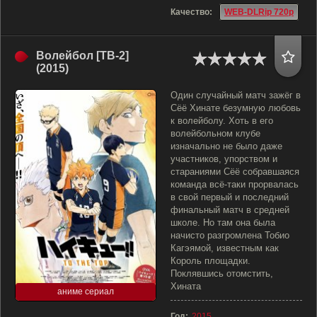
Качество:
WEB-DLRip 720p
Волейбол [ТВ-2]
(2015)
Один случайный матч зажёг в
Сёё Хинате безумную любовь
к волейболу. Хоть в его
волейбольном клубе
изначально не было даже
участников, упорством и
стараниями Сёё собравшаяся
команда всё-таки прорвалась
в свой первый и последний
финальный матч в средней
школе. Но там она была
начисто разгромлена Тобио
Кагэямой, известным как
Король площадки.
Поклявшись отомстить,
Хината
аниме сериал
Год:
2015