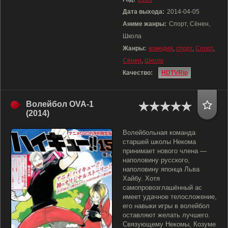
Дата выхода:
2014-04-05
Аниме жанры:
Спорт, Сёнен,
Школа
Жанры:
комедия
,
спорт
,
Спорт
,
Сёнен
,
Школа
Качество:
HDTVRip
Волейбол OVA-1
(2014)
Волейбольная команда
старшей школы Некома
принимает нового члена —
наполовину русского,
наполовину японца Льва
Хайбу. Хотя
самопровозглашённый ас
имеет удачное телосложение,
его навыки игры в волейбол
оставляют желать лучшего.
Связующему Некомы, Козуме