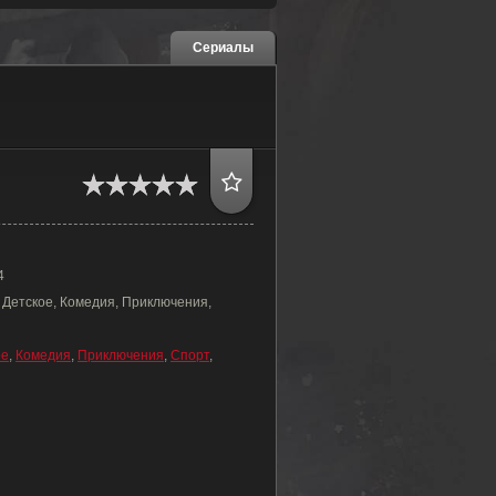
Сериалы
4
 Детское, Комедия, Приключения,
ое
,
Комедия
,
Приключения
,
Спорт
,