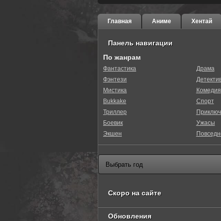
Главная
Аниме
Хентай
Панель навигации
По жанрам
Фантастика
Драма
Фэнтези
Детекти
0
1
2
3
4
5
Мистика
Комедия
Bukkake
Спорт
Триллер
Приключ
Боевик
Ужасы
Экшен
Повседн
Скоро на сайте
Обновления