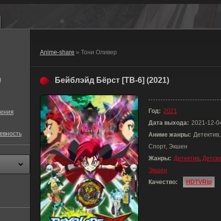
Anime-share
» Тони Оливер
в
Бейблэйд Бёрст [ТВ-6] (2021)
Год:
2021
ения
Дата выхода:
2021-12-0
евность
Аниме жанры:
Детектив,
Спорт, Экшен
Жанры:
Детектив
,
Детск
Экшен
Качество:
HDTVRip