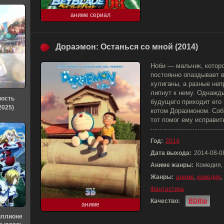
аниме сериал
Дораэмон: Останься со мной (2014)
Ноби — мальчик, которо
постоянно опаздывает 
хулиганы, а разные неп
липнут к нему. Однажды
ность
будущего приходит его 
2025)
котом Дораэмоном. Соб
тот помог ему исправит
Год:
2014
Дата выхода:
2014-08-0
Аниме жанры:
Комедия,
Жанры:
аниме
,
комедия
,
Фантастика
Качество:
BDRip
аниме
иллионе