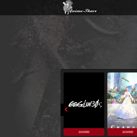
аниме
аниме