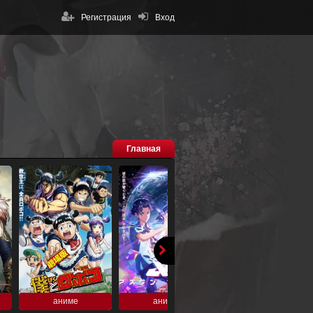
Регистрация
Вход
Главная
аниме
аниме
аниме