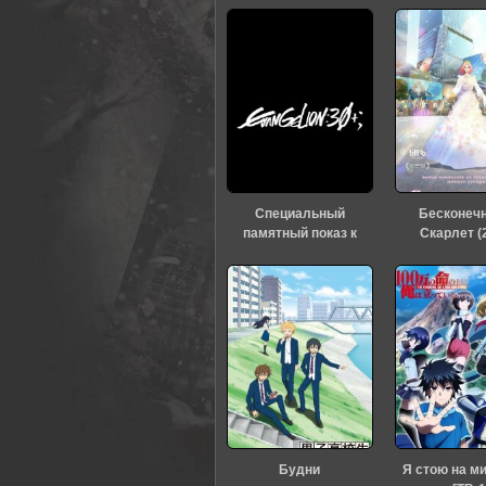
0
1
2
3
4
5
Специальный
Бесконеч
памятный показ к
Скарлет (
тридцатилетию
«Евангелиона» (2026)
Будни
Я стою на м