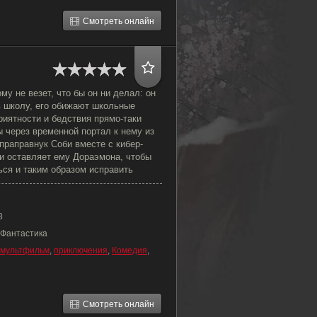
Смотреть онлайн
му не везет, что бы он ни делал: он
в школу, его обижают школьные
риятности и бедствия прямо-таки
 через временной портал к нему из
праправнук Соби вместе с кибер-
и оставляет ему Дораэмона, чтобы
ься и таким образом исправить
8
 Фантастика
мультфильм
,
приключения
,
Комедия
,
Смотреть онлайн