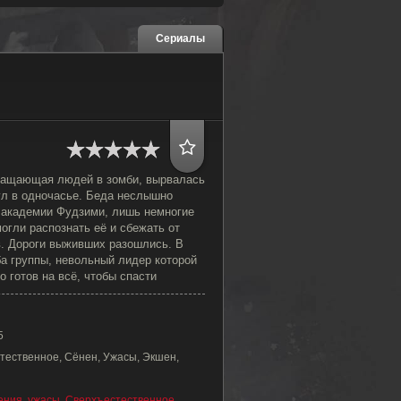
Сериалы
ращающая людей в зомби, вырвалась
ул в одночасье. Беда неслышно
й академии Фудзими, лишь немногие
огли распознать её и сбежать от
. Дороги выживших разошлись. В
а группы, невольный лидер которой
о готов на всё, чтобы спасти
5
тественное, Сёнен, Ужасы, Экшен,
ения
,
ужасы
,
Сверхъестественное
,