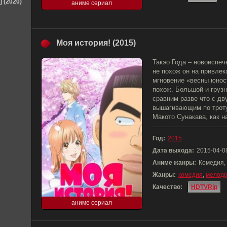
] (2020)
аниме сериал
Моя история! (2015)
Такэо Года – новоиспеч
не похож он на привлек
мгновение «весны юнос
похож. Большой и грузн
сравним разве что с д
вышагивающим по тротуа
Макото Сунакава, как на
Год:
2015
Дата выхода:
2015-04-0
Аниме жанры:
Комедия,
Жанры:
комедия
,
мелод
Качество:
HDTVRip
аниме сериал