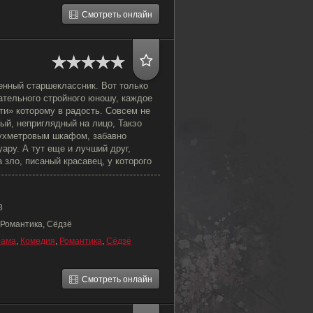
Смотреть онлайн
енный старшеклассник. Вот только
ательного стройного юношу, каждое
ти» которому в радость. Совсем не
ый, неприглядный на лицо, Такэо
вухметровым шкафом, забавно
ру. А тут еще и лучший друг,
 зло, писаный красавец, у которого
8
 Романтика, Сёдзё
рама
,
Комедия
,
Романтика
,
Сёдзё
Смотреть онлайн