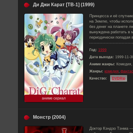
Ди Джи Карат [ТВ-1] (1999)
Принцесса и её спутник
на Землю, чтобы испол
без денег на планете л
вынуждена работать в м
периодически попадая в
Год:
1999
Дата выхода:
1999-11-3
Аниме жанры:
Комедия,
Жанры:
комедия
,
фантас
Качество:
DVDRip
аниме сериал
Монстр (2004)
Доктор Кэндзо Тэнма —