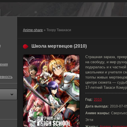
Anime-share
» Тоору Такахаси
в
Школа мертвецов (2010)
Страшная зараза, прев
на свободу, и мир рухн
ения
подкралась и к частно
школьники и учителя см
евность
толпы живых мертвецов
центре сюжета — судьб
17-летний Такаси Комур
Год:
2010
Дата выхода:
2010-07-0
Аниме жанры:
Сверхъес
Этти
Жанры:
боевик
,
приключ