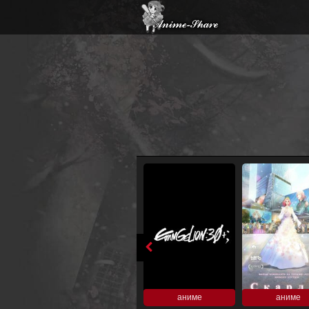
аниме
аниме