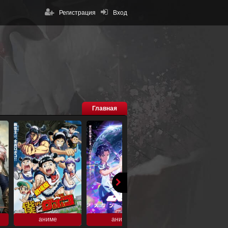
Регистрация
Вход
Главная
аниме
аниме
аниме