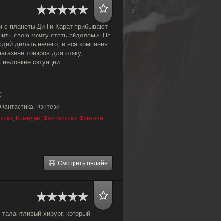
и с планеты Ди Ги Карат прибывают
нить свою мечту стать айдолами. Но
юдей делать нечего, и вся компания
агазине товаров для отаку,
 неловкие ситуации.
0
 Фантастика, Фэнтези
тика
,
Комедия
,
Фантастика
,
Фэнтези
Смотреть онлайн
 талантливый хирург, который