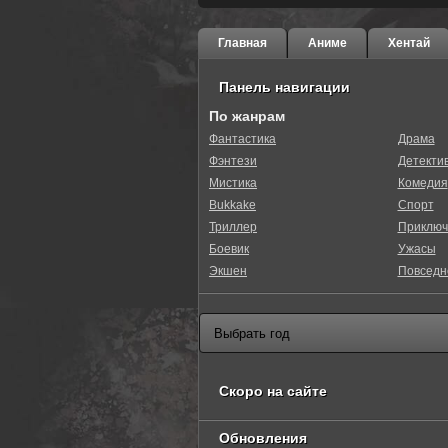
Главная
Аниме
Хентай
Панель навигации
По жанрам
Фантастика
Драма
Фэнтези
Детекти
0
1
2
3
4
5
Мистика
Комедия
Bukkake
Спорт
Триллер
Приключ
Боевик
Ужасы
Экшен
Повседн
Скоро на сайте
Обновления