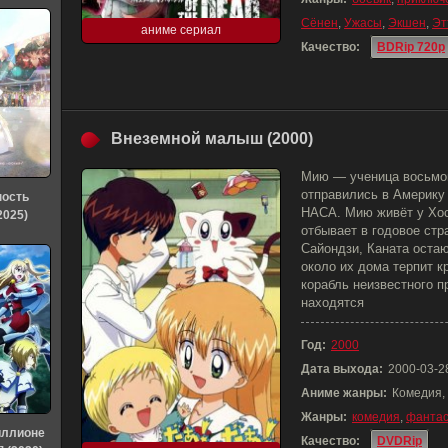
Сёнен
,
Ужасы
,
Экшен
,
Эт
аниме сериал
Качество:
BDRip 720p
Внеземной малыш (2000)
Мию — ученица восьмог
отправились в Америку 
ность
НАСА. Мию живёт у Хос
2025)
отбывает в годовое стр
Сайондзи, Каната остаю
около их дома терпит 
корабль неизвестного п
находятся
Год:
2000
Дата выхода:
2000-03-2
Аниме жанры:
Комедия,
Жанры:
комедия
,
фантас
иллионе
Качество:
DVDRip