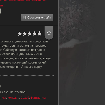
ти
Смотреть онлайн
о класса, девочка, чьи родители
трудиться на одном из проектов
ё Сайондзи, который нежданно
анствие по Индии. Мию и сын
тся одни, хотя всё меняется, когда
крушение настоящий космический
роисхождения. А на его борту
8
 Сёдзё, Фантастика
тика
,
Комедия
,
Сёдзё
,
Фантастика