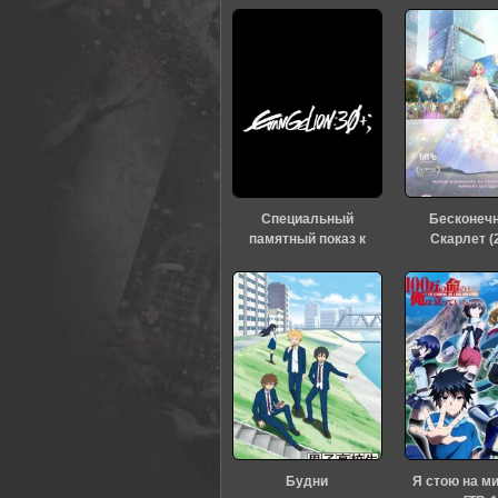
0
1
2
3
4
5
Специальный
Бесконеч
памятный показ к
Скарлет (
тридцатилетию
«Евангелиона» (2026)
Будни
Я стою на м