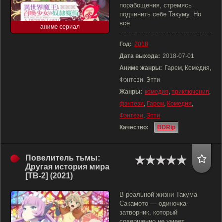
порабощения, стремясь
подчинить себе Такуму. Но
всё
аниме сериал
Год:
2018
Дата выхода:
2018-07-01
Аниме жанры:
Гарем, Комедия,
Фэнтези, Этти
Жанры:
комедия
,
приключения
,
фэнтези
,
Гарем
,
Комедия
,
Фэнтези
,
Этти
Качество:
BDRip
Повелитель тьмы:
Другая история мира
[ТВ-2] (2021)
В реальной жизни Такума
Сакамото — одиночка-
затворник, который
совершенно не умеет