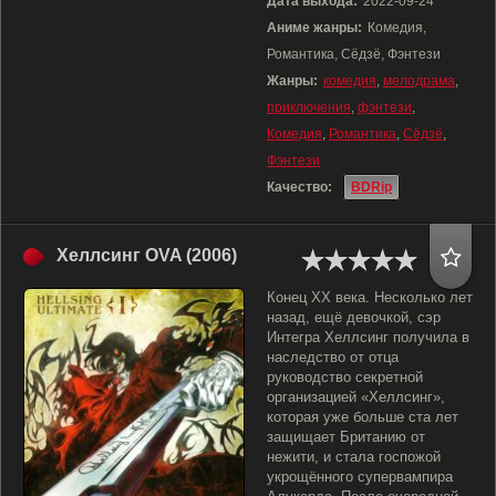
Дата выхода:
2022-09-24
Аниме жанры:
Комедия,
Романтика, Сёдзё, Фэнтези
Жанры:
комедия
,
мелодрама
,
приключения
,
фэнтези
,
Комедия
,
Романтика
,
Сёдзё
,
Фэнтези
Качество:
BDRip
Хеллсинг OVA (2006)
Конец XX века. Несколько лет
назад, ещё девочкой, сэр
Интегра Хеллсинг получила в
наследство от отца
руководство секретной
организацией «Хеллсинг»,
которая уже больше ста лет
защищает Британию от
нежити, и стала госпожой
укрощённого супервампира