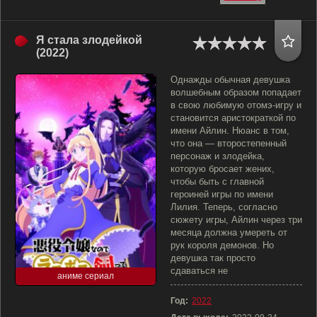
Я стала злодейкой
(2022)
Однажды обычная девушка
волшебным образом попадает
в свою любимую отомэ-игру и
становится аристократкой по
имени Айлин. Нюанс в том,
что она — второстепенный
персонаж и злодейка,
которую бросает жених,
чтобы быть с главной
героиней игры по имени
Лилия. Теперь, согласно
сюжету игры, Айлин через три
месяца должна умереть от
рук короля демонов. Но
девушка так просто
сдаваться не
аниме сериал
Год:
2022