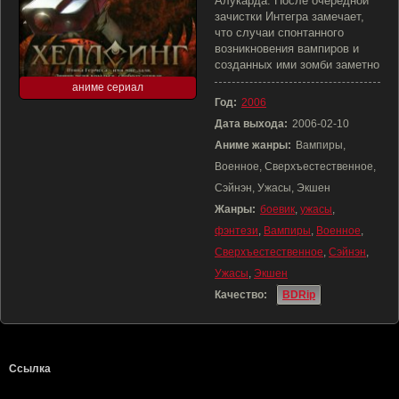
Алукарда. После очередной
зачистки Интегра замечает,
что случаи спонтанного
возникновения вампиров и
созданных ими зомби заметно
аниме сериал
Год:
2006
Дата выхода:
2006-02-10
Аниме жанры:
Вампиры,
Военное, Сверхъестественное,
Сэйнэн, Ужасы, Экшен
Жанры:
боевик
,
ужасы
,
фэнтези
,
Вампиры
,
Военное
,
Сверхъестественное
,
Сэйнэн
,
Ужасы
,
Экшен
Качество:
BDRip
Ссылка