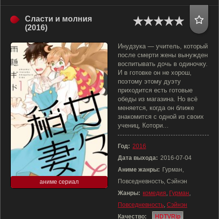
Сласти и молния
(2016)
Инудзука — учитель, который
после смерти жены вынужден
воспитывать дочь в одиночку.
И в готовке он не хорош,
поэтому этому дуэту
приходится есть готовые
обеды из магазина. Но всё
меняется, когда он ближе
знакомится с одной из своих
учениц, Котори...
Год:
2016
Дата выхода:
2016-07-04
Аниме жанры:
Гурман,
Повседневность, Сэйнэн
аниме сериал
Жанры:
комедия
,
Гурман
,
Повседневность
,
Сэйнэн
Качество:
HDTVRip