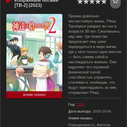
Избранный богами
[ТВ-2] (2023)
Прожив довольно
несчастливую жизнь, Рёма
Такэбаяси умирает во сне в
возрасте 39 лет. Сжалившись
над ним, три божества
предлагают ему шанс
переродиться в мире магии,
где у него только одна миссия
— быть самим собой и
наслаждаться жизнью. Они
наделяют его огромной
физической силой,
способностью управлять
стихиями и, пообещав, что
будут приглядывать за ним,
отправляют Рёму,
аниме сериал
Год:
2023
Дата выхода:
2020-10-04
Аниме жанры:
Повседневность, Фэнтези