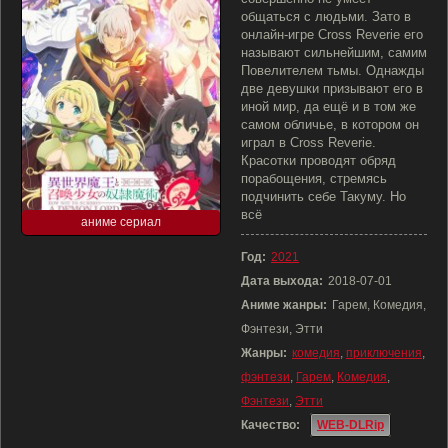
общаться с людьми. Зато в
онлайн-игре Cross Reverie его
называют сильнейшим, самим
Повелителем тьмы. Однажды
две девушки призывают его в
иной мир, да ещё и в том же
самом обличье, в котором он
играл в Cross Reverie.
Красотки проводят обряд
порабощения, стремясь
подчинить себе Такуму. Но
всё
аниме сериал
Год:
2021
Дата выхода:
2018-07-01
Аниме жанры:
Гарем, Комедия,
Фэнтези, Этти
Жанры:
комедия
,
приключения
,
фэнтези
,
Гарем
,
Комедия
,
Фэнтези
,
Этти
Качество:
WEB-DLRip