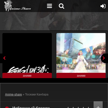
аниме
аниме
Anime-share
» Тосиаки Канбара