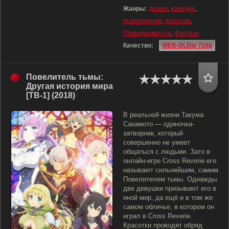
Жанры:
драма
,
комедия
,
приключения
,
фэнтези
,
Повседневность
,
Фэнтези
Качество:
WEB-DLRip 720p
Повелитель тьмы:
Другая история мира
[ТВ-1] (2018)
В реальной жизни Такума
Сакамото — одиночка-
затворник, который
совершенно не умеет
общаться с людьми. Зато в
онлайн-игре Cross Reverie его
называют сильнейшим, самим
Повелителем тьмы. Однажды
две девушки призывают его в
иной мир, да ещё и в том же
самом обличье, в котором он
играл в Cross Reverie.
Красотки проводят обряд