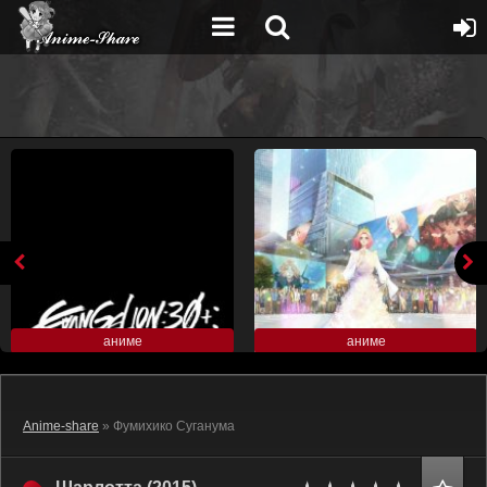
аниме
аниме
Anime-share
» Фумихико Суганума