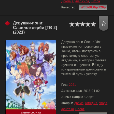
Драма
,
Супер сила
,
Школа
Качество:
WEB-DLRip 720p
Девушки-пони:
Славное дерби [ТВ-2]
(2021)
Девушка-пони Спешл Уик
приезжает из провинции в
Токио, чтобы поступить в
престижную спортивную
академию, в которой готовят
лучших из лучших. Её ждут
изнурительные тренировки и
тяжёлый путь к успеху.
Год:
2021
Дата выхода:
2018-04-02
Аниме жанры:
Спорт
Жанры:
драма
,
комедия
,
спорт
,
фэнтези
,
Спорт
аниме сериал