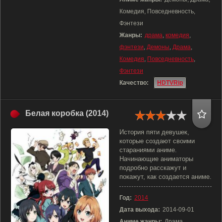
Комедия, Повседневность,
Фэнтези
Жанры:
драма
,
комедия
,
фэнтези
,
Демоны
,
Драма
,
Комедия
,
Повседневность
,
Фэнтези
Качество:
HDTVRip
Белая коробка (2014)
История пяти девушек,
которые создают своими
стараниями аниме.
Начинающие аниматоры
подробно расскажут и
покажут, как создается аниме.
Год:
2014
Дата выхода:
2014-09-01
Аниме жанры:
Драма,