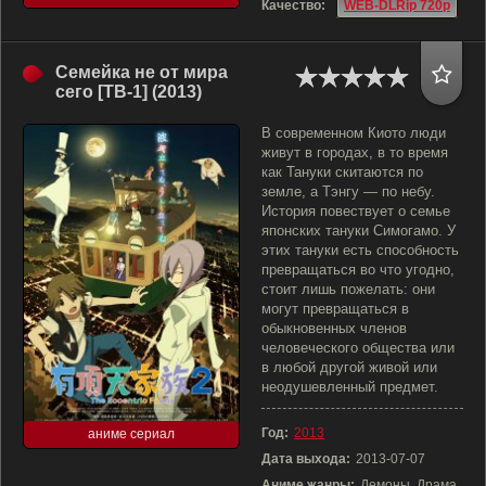
Качество:
WEB-DLRip 720p
Семейка не от мира
сего [ТВ-1] (2013)
В современном Киото люди
живут в городах, в то время
как Тануки скитаются по
земле, а Тэнгу — по небу.
История повествует о семье
японских тануки Симогамо. У
этих тануки есть способность
превращаться во что угодно,
стоит лишь пожелать: они
могут превращаться в
обыкновенных членов
человеческого общества или
в любой другой живой или
неодушевленный предмет.
Год:
2013
аниме сериал
Дата выхода:
2013-07-07
Аниме жанры:
Демоны, Драма,