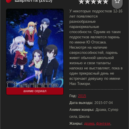
Шарлотта (2015)
У некоторых подростков 12-16
лет появляются
разнообразные
паранормальные
способности. Одним из таких
подростков является парень
по имени Ю Отосака.
Несмотря на наличие
сверхспособностей, парень
живет обычной школьной
жизнью и свои таланты
напоказ не выставляет, пока в
один прекрасный день не
встречает девушку по имени
Нао Томори.
аниме сериал
Год:
2015
Дата выхода:
2015-07-04
Аниме жанры:
Драма, Супер
сила, Школа
Жанры:
драма
,
фэнтези
,