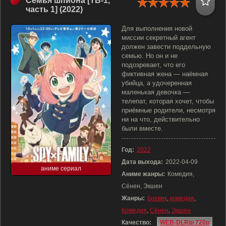
Семья шпиона [ТВ-1,
часть 1] (2022)
Для выполнения новой
миссии секретный агент
должен завести поддельную
семью. Но он и не
подозревает, что его
фиктивная жена — наёмная
убийца, а удочеренная
маленькая девочка —
телепат, которая хочет, чтобы
приёмные родители, несмотря
ни на что, действительно
были вместе.
Год:
2022
Дата выхода:
2022-04-09
аниме сериал
Аниме жанры:
Комедия,
Сёнен, Экшен
Жанры:
боевик
,
комедия
,
Комедия
,
Сёнен
,
Экшен
Качество:
WEB-DLRip 720p