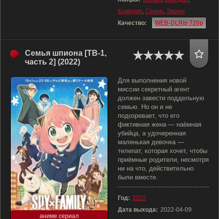
Комедия
,
Сёнен
,
Экшен
Качество:
WEB-DLRip 720p
Семья шпиона [ТВ-1,
часть 2] (2022)
Для выполнения новой
миссии секретный агент
должен завести поддельную
семью. Но он и не
подозревает, что его
фиктивная жена — наёмная
убийца, а удочеренная
маленькая девочка —
телепат, которая хочет, чтобы
приёмные родители, несмотря
ни на что, действительно
были вместе.
Год:
2022
Дата выхода:
2022-04-09
аниме сериал