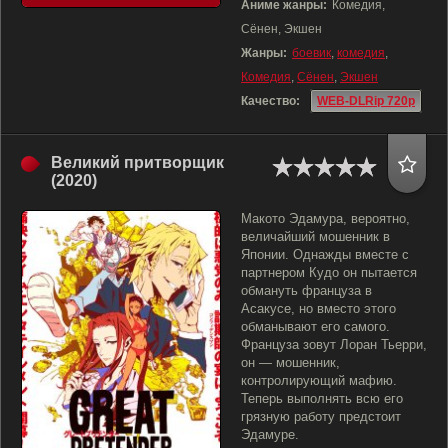
Аниме жанры:
Комедия,
Сёнен, Экшен
Жанры:
боевик
,
комедия
,
Комедия
,
Сёнен
,
Экшен
Качество:
WEB-DLRip 720p
Великий притворщик
(2020)
Макото Эдамура, вероятно,
величайший мошенник в
Японии. Однажды вместе с
партнером Кудо он пытается
обмануть француза в
Асакусе, но вместо этого
обманывают его самого.
Француза зовут Лоран Тьерри,
он — мошенник,
контролирующий мафию.
Теперь выполнять всю его
грязную работу предстоит
Эдамуре.