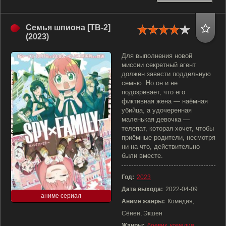
Семья шпиона [ТВ-2]
(2023)
Для выполнения новой
миссии секретный агент
должен завести поддельную
семью. Но он и не
подозревает, что его
фиктивная жена — наёмная
убийца, а удочеренная
маленькая девочка —
телепат, которая хочет, чтобы
приёмные родители, несмотря
ни на что, действительно
были вместе.
Год:
2023
Дата выхода:
2022-04-09
аниме сериал
Аниме жанры:
Комедия,
Сёнен, Экшен
Жанры:
боевик
,
комедия
,