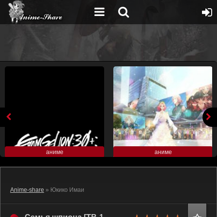
аниме
аниме
Anime-share
» Юкико Имаи