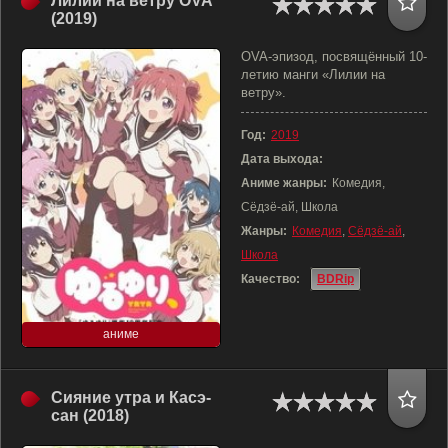
Лилии на ветру OVA
(2019)
OVA-эпизод, посвящённый 10-
летию манги «Лилии на
ветру».
Год:
2019
Дата выхода:
Аниме жанры:
Комедия,
Сёдзё-ай, Школа
Жанры:
Комедия
,
Сёдзё-ай
,
Школа
Качество:
BDRip
аниме
Сияние утра и Касэ-
сан (2018)