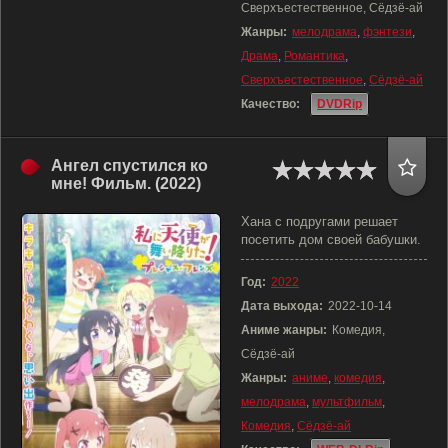
Сверхъестественное, Сёдзё-ай
Жанры:
мелодрама
,
фэнтези
,
Драма
,
Романтика
,
Сверхъестественное
,
Сёдзё-ай
Качество:
DVDRip
Ангел спустился ко
мне! Фильм. (2022)
Хана с подругами решает
посетить дом своей бабушки.
Год:
2022
Дата выхода:
2022-10-14
Аниме жанры:
Комедия,
Сёдзё-ай
Жанры:
аниме
,
комедия
,
мелодрама
,
мультфильм
,
Комедия
,
Сёдзё-ай