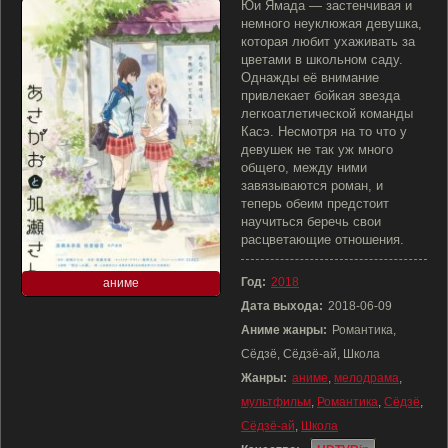
Юи Ямада — застенчивая и
немного неуклюжая девушка,
которая любит ухаживать за
цветами в школьном саду.
Однажды её внимание
привлекает бойкая звезда
легкоатлетической команды
Касэ. Несмотря на то что у
девушек не так уж много
общего, между ними
завязываются роман, и
теперь обеим предстоит
научиться беречь свои
расцветающие отношения.
Год:
2018
аниме
Дата выхода:
2018-06-09
Аниме жанры:
Романтика,
Сёдзё, Сёдзё-ай, Школа
Жанры:
аниме
,
мелодрама
,
мультфильм
,
Романтика
,
Сёдзё
,
Сёдзё-ай
,
Школа