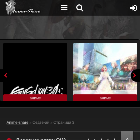
аниме
аниме
Anime-share
» Сёдзё-ай » Страница 3