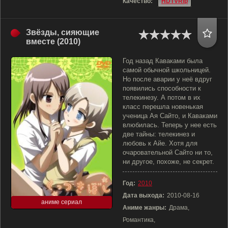
Качество:
HDTVRip
Звёзды, сияющие
вместе (2010)
Год назад Каваками была
самой обычной школьницей.
Но после аварии у неё вдруг
появились способности к
телекинезу. А потом в их
класс перешла новенькая
ученица Ая Сайто, и Каваками
влюбилась. Теперь у нее есть
две тайны: телекинез и
любовь к Айе. Хотя для
очаровательной Сайто ни то,
ни другое, похоже, не секрет.
Год:
2010
Дата выхода:
2010-08-16
аниме сериал
Аниме жанры:
Драма,
Романтика,