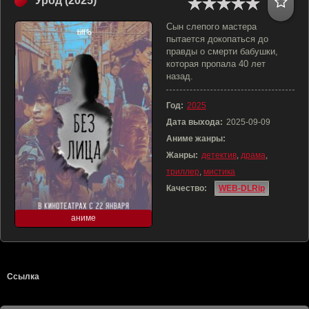
Урод (2025)
Сын слепого мастера
пытается докопаться до
правды о смерти бабушки,
которая пропала 40 лет
назад.
Год:
2025
Дата выхода:
2025-09-09
Аниме жанры:
Жанры:
детектив
,
драма
,
триллер
,
мистика
Качество:
WEB-DLRip
аниме
Ссылка