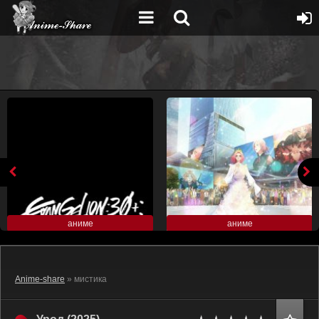
аниме
аниме
Anime-share
» мистика