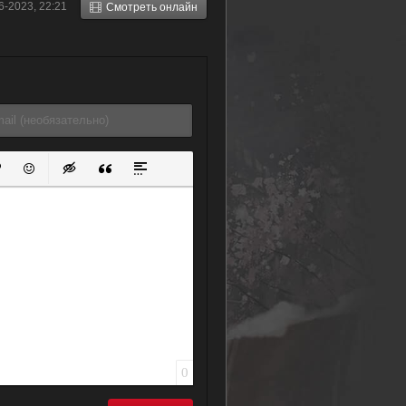
6-2023, 22:21
Смотреть онлайн
ок
й список
ь ссылку
тавить защищенную ссылку
Вставить смайлик
Вставка скрытого текста
Вставка цитаты
Вставка спойлера
0