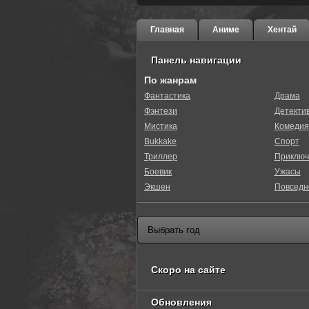
Главная
Аниме
Хентай
Панель навигации
По жанрам
Фантастика
Драма
Фэнтези
Детекти
Мистика
Комедия
Bukkake
Спорт
Триллер
Приключ
Боевик
Ужасы
Экшен
Повседн
Скоро на сайте
Обновления