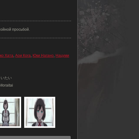
тойной просьбой.
ко Хата
,
Аои Кога
,
Юки Нагано
,
Нацуми
らいたい
Moraitai