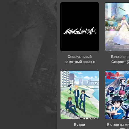
Специальный
Бесконеч
памятный показ к
Скарлет (
тридцатилетию
«Евангелиона» (2026)
Будни
Я стою на м