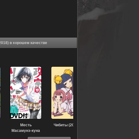
Аниме Изобрази отвращение и покажи трусики (2018) в хорошем качестве
Месть
Чибиты (2003)
Масамунэ-куна
(2018)