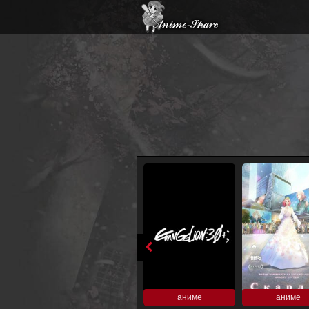
аниме
аниме