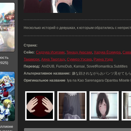
Несколько историй о девушках, к которым обратились с неприс
Страна:
Сейю:
Сидзука Исигами
,
Тинацу Акасаки
,
Харука Ёсимура
,
Сава
ность
Такамори
,
Аяна Такэтацу
,
Сумирэ Уэсака
,
Рэина Уэда
2025)
Перевод:
AniDUB, FumoDub, Kansai, SovetRomantica.Subtitles
Альтернативное название:
嫌な顔されながらおパンツ見せても
Оригинальное название
Iya na Kao Sarenagara Opantsu Misete 
иллионе