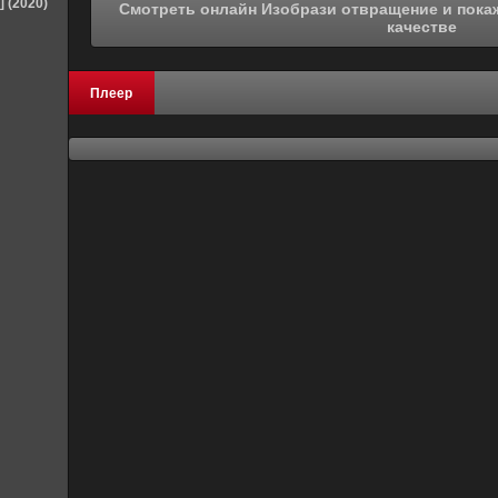
] (2020)
Смотреть онлайн Изобрази отвращение и покажи трусики (2018) в хорошем
качестве
Плеер