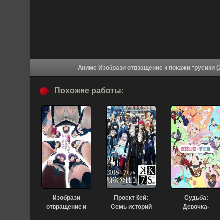
Похожие работы:
Изобрази
Проект Кей:
Судьба:
отвращение и
Семь историй
Девочка-
покажи трусики
(фильм первый)
волшебница