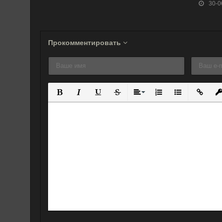
30-0
2 (2019)
(2018)
Иллия. Призрак
призмы (2019)
Прокомментировать
Полужирный
Курсив
Подчеркнутый
Зачеркнутый
Выравнивание
Нумерованный спис
Маркированны
Вставит
Вс