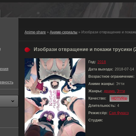
Anime-share
»
Аниме-сериалы
» Изобрази отвращение и покажи
в
Изобрази отвращение и покажи трусики (
Год:
2018
ения
Дата выхода:
2018-07-14
Возрастное ограничение:
евность
Аниме жанры:
Этти
Жанры:
драма
,
Этти
Качество:
HDTVRip
Длительность:
4
Режиссёр:
Сая Фукасэ
Студия: