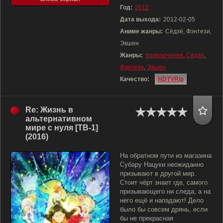
Год:
2012
Дата выхода:
2012-02-05
Аниме жанры:
Сёдзё, Фэнтези,
Экшен
Жанры:
приключения
,
Сёдзё
,
Фэнтези
,
Экшен
Качество:
HDTVRip
Re: Жизнь в
альтернативном
мире с нуля [ТВ-1]
(2016)
На обратном пути из магазина
Субару Нацуки неожиданно
призывают в другой мир.
Стоит чёрт знает где, самого
призывающего ни следа, а на
него ещё и нападают! Дело
было бы совсем дрянь, если
бы не прекрасная