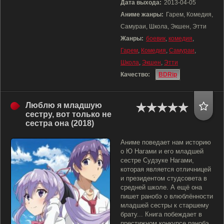
Дата выхода:
2013-04-05
Аниме жанры:
Гарем, Комедия,
Самураи, Школа, Экшен, Этти
Жанры:
боевик
,
комедия
,
Гарем
,
Комедия
,
Самураи
,
Школа
,
Экшен
,
Этти
Качество:
BDRip
Люблю я младшую
сестру, вот только не
сестра она (2018)
Аниме поведает нам историю
о Ю Нагами и его младшей
сестре Судзуке Нагами,
которая является отличницей
и президентом студсовета в
средней школе. А ещё она
пишет ранобэ о влюблённости
младшей сестры к старшему
брату... Книга побеждает в
престижном конкурсе ранобэ,