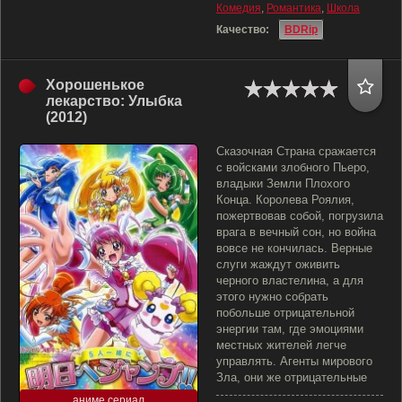
Комедия
,
Романтика
,
Школа
Качество:
BDRip
Хорошенькое
лекарство: Улыбка
(2012)
Сказочная Страна сражается
с войсками злобного Пьеро,
владыки Земли Плохого
Конца. Королева Роялия,
пожертвовав собой, погрузила
врага в вечный сон, но война
вовсе не кончилась. Верные
слуги жаждут оживить
черного властелина, а для
этого нужно собрать
побольше отрицательной
энергии там, где эмоциями
местных жителей легче
управлять. Агенты мирового
Зла, они же отрицательные
аниме сериал