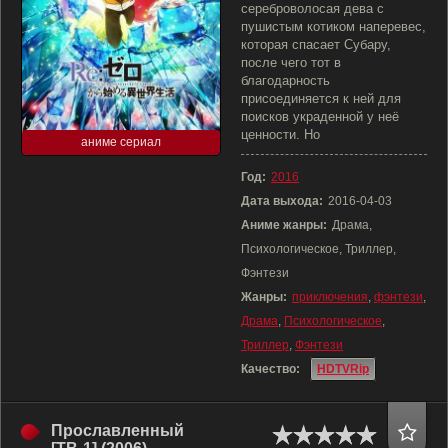
сереброволосая дева с
пушистым котиком наперевес,
которая спасает Субару,
после чего тот в
благодарность
присоединяется к ней для
поисков украденной у неё
ценности. Но
аниме сериал
Год:
2016
Дата выхода:
2016-04-03
Аниме жанры:
Драма,
Психологическое, Триллер,
Фэнтези
Жанры:
приключения
,
фэнтези
,
Драма
,
Психологическое
,
Триллер
,
Фэнтези
Качество:
HDTVRip
Прославленный