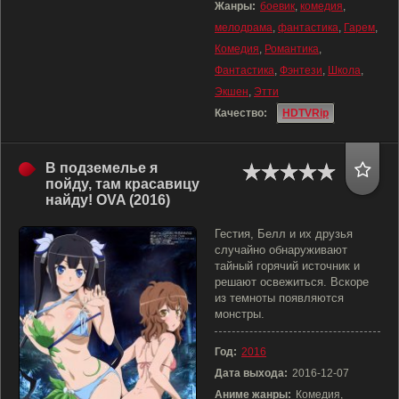
Жанры:
боевик
,
комедия
,
мелодрама
,
фантастика
,
Гарем
,
Комедия
,
Романтика
,
Фантастика
,
Фэнтези
,
Школа
,
Экшен
,
Этти
Качество:
HDTVRip
В подземелье я
пойду, там красавицу
найду! OVA (2016)
Гестия, Белл и их друзья
случайно обнаруживают
тайный горячий источник и
решают освежиться. Вскоре
из темноты появляются
монстры.
Год:
2016
Дата выхода:
2016-12-07
Аниме жанры:
Комедия,