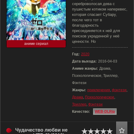
сереброволосая дева с
пушистым котиком наперевес,
которая спасает Субару,
после чего тот в
благодарность
присоединяется к ней для
поисков украденной у неё
ценности. Но
аниме сериал
Год:
2020
Дата выхода:
2016-04-03
Аниме жанры:
Драма,
Психологическое, Триллер,
Фэнтези
Жанры:
приключения
,
фэнтези
,
Драма
,
Психологическое
,
Триллер
,
Фэнтези
Качество:
WEB-DLRip
Чудачество любви не