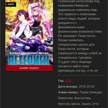
Глобальная катастрофа под
названием Инверсия
радикально изменила мир.
Это привело к появлению
нового вида людей, которые
рождаются с
феноменальными
физическими возможностями.
Их называют Генестелла.
Позже появились
специальные школы для
Генестелла, которые
соревнуются между собой на
специальных турнирах.
Студент Аято Амагири
пытается найти свою
аниме сериал
пропавшую сестру, и он не
Год:
2015
Дата выхода:
2015-10-03
Аниме жанры:
Гарем, Комедия,
Романтика, Фантастика,
Фэнтези, Школа, Экшен, Этти