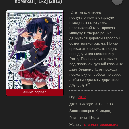
помеха! [ТВ-2] (2012)
Юта Тогаси перед
поступлением в старшую
школу вынес из дома
пластиковый меч, прочую
мишуру и твердо решил
двинуться дорогой взрослой
сознательной жизни. Но как
прикажете понимать новую
соседку и одноклассницу
Рикку Таканаси, что прячет
под повязкой дурной глаз и не
дает бедному Юте проходу,
поскольку он собрат по вере,
а тёмные должны держаться
друг друга?
аниме сериал
Год:
2012
Дата выхода:
2012-10-03
Аниме жанры:
Комедия,
Романтика, Школа
Жанры:
комедия
,
мелодрама
,