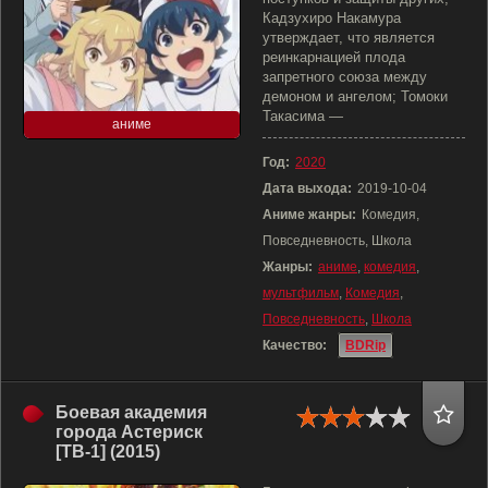
Кадзухиро Накамура
утверждает, что является
реинкарнацией плода
запретного союза между
демоном и ангелом; Томоки
Такасима —
аниме
Год:
2020
Дата выхода:
2019-10-04
Аниме жанры:
Комедия,
Повседневность, Школа
Жанры:
аниме
,
комедия
,
мультфильм
,
Комедия
,
Повседневность
,
Школа
Качество:
BDRip
Боевая академия
города Астериск
[ТВ-1] (2015)