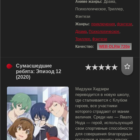
Аниме жанры:
Драма,
Психологическое, Триллер,
Фэнтези
Жанры:
приключения
,
фэнтези
,
Драма
,
Психологическое
,
Триллер
,
Фэнтези
Качество:
WEB-DLRip 720p
Сумасшедшие
ребята: Эпизод 12
(2020)
Мидзуки Хидзири
переводится в новую школу,
где сталкивается с Клубом
героев, все участники
которого страдают от мании
величия. Среди них — Ямато
Нода — герой, использующий
свои спортивные способности
для совершения благородных
поступков и защиты других;