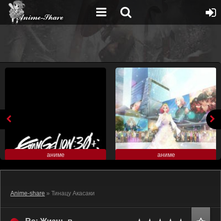
аниме
аниме
Anime-share
» Тинацу Акасаки