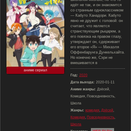
идёт не так, и он знакомится
со странным одноклассником
— Кабуто Ханадори. Кабуто
явно не дружит с головой: он
считает, что является
странствующим рыцарем, а
его повязка на правом глазу,
утверждает он, сдерживает
его второе «Я» — Михаэля
Оффенбарунга Дункельхайта.
Но конечно же, Сэри не
вмешивается в
аниме сериал
Год:
2020
Дата выхода:
2020-01-11
Аниме жанры:
Дзёсей,
Комедия, Повседневность,
Школа
Жанры:
комедия
,
Дзёсей
,
Комедия
,
Повседневность
,
Школа