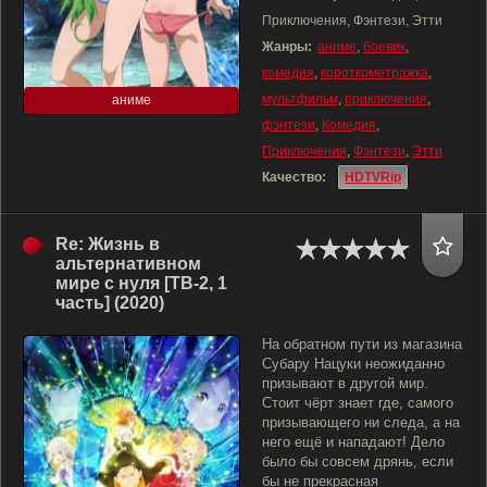
Приключения, Фэнтези, Этти
Жанры:
аниме
,
боевик
,
комедия
,
короткометражка
,
мультфильм
,
приключения
,
аниме
фэнтези
,
Комедия
,
Приключения
,
Фэнтези
,
Этти
Качество:
HDTVRip
Re: Жизнь в
альтернативном
мире с нуля [ТВ-2, 1
часть] (2020)
На обратном пути из магазина
Субару Нацуки неожиданно
призывают в другой мир.
Стоит чёрт знает где, самого
призывающего ни следа, а на
него ещё и нападают! Дело
было бы совсем дрянь, если
бы не прекрасная