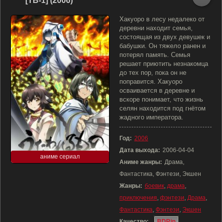
[ТВ-1] (2006)
Хакуоро в лесу недалеко от
деревни находит семья,
состоящая из двух девушек и
бабушки. Он тяжело ранен и
потерял память. Семья
решает приютить незнакомца
до тех пор, пока он не
поправится. Хакуоро
осваивается в деревне и
вскоре понимает, что жизнь
селян находится под гнётом
жадного императора.
Год:
2006
Дата выхода:
2006-04-04
аниме сериал
Аниме жанры:
Драма,
Фантастика, Фэнтези, Экшен
Жанры:
боевик
,
драма
,
приключения
,
фэнтези
,
Драма
,
Фантастика
,
Фэнтези
,
Экшен
Качество:
BDRip