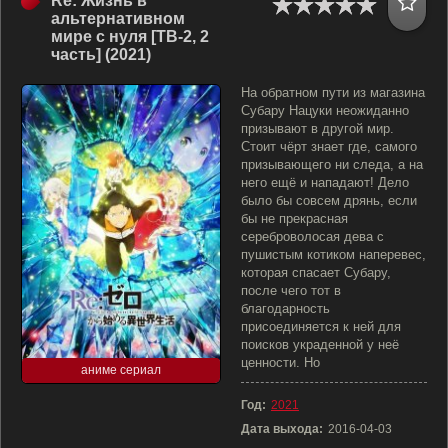
Re: Жизнь в
альтернативном
мире с нуля [ТВ-2, 2
часть] (2021)
На обратном пути из магазина
Субару Нацуки неожиданно
призывают в другой мир.
Стоит чёрт знает где, самого
призывающего ни следа, а на
него ещё и нападают! Дело
было бы совсем дрянь, если
бы не прекрасная
сереброволосая дева с
пушистым котиком наперевес,
которая спасает Субару,
после чего тот в
благодарность
присоединяется к ней для
поисков украденной у неё
ценности. Но
аниме сериал
Год:
2021
Дата выхода:
2016-04-03