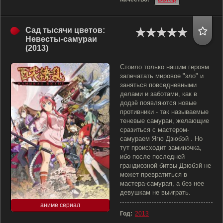
Сад тысячи цветов:
Невесты-самураи
(2013)
Стоило только нашим героям
запечатать мировое "зло" и
заняться повседневными
делами и заботами, как в
додзё появляются новые
противники - так называемые
теневые самураи, желающие
сразиться с мастером-
самураем Ягю Дзюбэй . Но
тут происходит заминочка,
ибо после последней
грандиозной битвы Дзюбэй не
может превратиться в
мастера-самурая, а без нее
девушкам не выиграть.
аниме сериал
Год:
2013