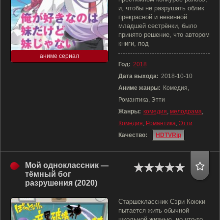
и, чтобы не разрушать облик
прекрасной и невинной
младшей сестрёнки, было
принято решение, что автором
книги, под
аниме сериал
Год:
2018
Дата выхода:
2018-10-10
Аниме жанры:
Комедия,
Романтика, Этти
Жанры:
комедия
,
мелодрама
,
Комедия
,
Романтика
,
Этти
Качество:
HDTVRip
Мой одноклассник —
тёмный бог
разрушения (2020)
Старшеклассник Сэри Коюки
пытается жить обычной
школьной жизнью, но что-то