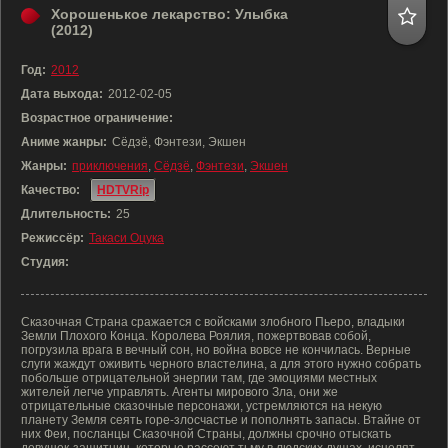
Хорошенькое лекарство: Улыбка
(2012)
Год:
2012
Дата выхода:
2012-02-05
Возрастное ограничение:
Аниме жанры:
Сёдзё, Фэнтези, Экшен
Жанры:
приключения
,
Сёдзё
,
Фэнтези
,
Экшен
Качество:
HDTVRip
Длительность:
25
Режиссёр:
Такаси Оцука
Студия:
Сказочная Страна сражается с войсками злобного Пьеро, владыки
Земли Плохого Конца. Королева Роялия, пожертвовав собой,
погрузила врага в вечный сон, но война вовсе не кончилась. Верные
слуги жаждут оживить черного властелина, а для этого нужно собрать
побольше отрицательной энергии там, где эмоциями местных
жителей легче управлять. Агенты мирового Зла, они же
отрицательные сказочные персонажи, устремляются на некую
планету Земля сеять горе-злосчастье и пополнять запасы. Втайне от
них Феи, посланцы Сказочной Страны, должны срочно отыскать