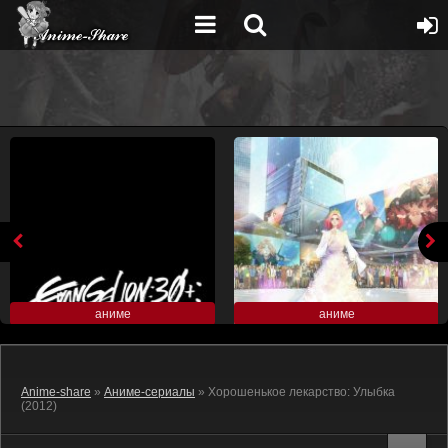
аниме
аниме
Anime-share
»
Аниме-сериалы
» Хорошенькое лекарство: Улыбка
(2012)