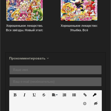
Хорошенькое лекарство.
Хорошенькое лекарство:
Все звёзды. Новый этап:
Улыбка. Всё
Эхо сердца (2012)
перемешалось в
книжках! (2012)
Прокомментировать
Полужирный
Курсив
Подчеркнутый
Зачеркнутый
Выравнивание
Нумерованный список
Маркированный списо
Вставить ссылку
Вставить 
Вставить смайли
Вставка ск