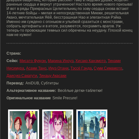
девушек-защитниц, которые рассеют тьму в людских душах, исцелят
раненые сердца и вернут утраченное! Настало время нового призыва!
И вот в ряды Прекрасных Целительниц по зову сердца снова встают
14-летние бойцы – милая и непосредственная Миюки, решительная
Аканэ, мечтательная Яёй, бесстрашная Нао и элегантная Рэйка.
Именно им суждено с огоньком и улыбкой сразиться с монстрами,
собрать артефакты и в итоге, разумеется, посрамить врагов. Уж
теперь-то провокации темных сил обречены на неудачу. Плохой конец
нам не нужен!
Страна:
Сейю:
Мисато Фукуэн
,
Марина Иноуэ
,
Хисако Канэмото
,
Тинами
Нисимура
,
Асами Тано
,
Икуэ Отани
,
Тэссё Гэнда
,
Суми Симамото
,
Даисукэ Сакагути
,
Тинацу Акасаки
Перевод:
AniDUB, Субтитры
Альтернативное название:
Весёлые детки-таблетки!
Оригинальное название
Smile Precure!