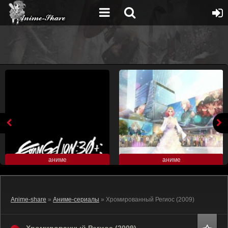
аниме
аниме
Anime-share
»
Аниме-сериалы
» Хромированный Региос (2009)