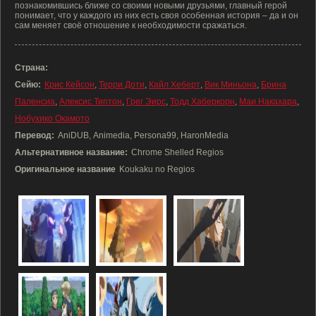
познакомившись ближе со своими новыми друзьями, главный герой
понимает, что у каждого из них есть своя особенная история – да и он
сам меняет своё отношение к необходимости сражаться.
Страна:
Сейю:
Крис Кейсон
,
Терри Доти
,
Кайл Хеберт
,
Вик Миньона
,
Брина
Паленсиа
,
Алексис Типтон
,
Грег Эирс
,
Тодд Хаберкорн
,
Маи Накахара
,
Нобухико Окамото
Перевод:
AniDUB, Animedia, Persona99, HaronMedia
Альтернативное название:
Chrome Shelled Regios
Оригинальное название
Koukaku no Regios