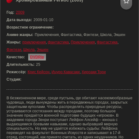
Хромированный Региос (2009)
Год:
2009
Дата выхода:
2009-01-10
Возрастное ограничение:
Аниме жанры:
Приключения, Фантастика, Фэнтези, Школа, Экшен
Жанры:
приключения
,
фантастика
,
Приключения
,
Фантастика
,
Фэнтези
,
Школа
,
Экшен
Качество:
DVDRip
Длительность:
25
Режиссёр:
Крис Кейсон
,
Ицуро Кавасаки
,
Хироаки Тори
Студия:
В безжизненном мире, среди пустынь, где обитают насекомообразные
чудовища, люди вынуждены жить в передвижных городах, закрытых
защитными куполами. Чтобы распределять природные ресурсы,
устраиваются состязания между городами, поэтому большое
значение придаётся военной подготовке будущих «игроков». В
академию города Зенри поступает Лейфон Алсейф – юноша с
выдающимися боевыми навыками, однако выбравший мирную
специальность. Но ему не удаётся избежать судьбы: Лейфона
переводят на факультет Военных Искусств и записывают в 17-й
отряд, состоящий, как принято считать, из одних неудачников. Но