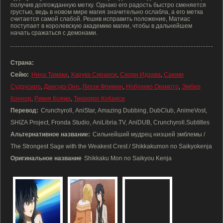
получив долгожданную метку. Однако его радость быстро сменяется
грустью, ведь в новом мире магия значительно ослабла, а его метка
считается самой слабой. Решив исправить положение, Матиас
поступает в королевскую академию магии, чтобы в дальнейшем
начать сражаться с демонами.
Страна:
Сейю:
Нина Тамаки
,
Харука Сираиси
,
Сиори Идзава
,
Саюми
Судзусиро
,
Даисукэ Оно
,
Лиззи Фриман
,
Нобухико Окамото
,
Эмбер
Коннор
,
Рикия Кояма
,
Тикахиро Кобаяси
Перевод:
Crunchyroll, AniStar, Amazing Dubbing, DubClub, AnimeVost,
SHIZA Project, Fronda Studio, AniLibria.TV, AniDUB, Crunchyroll.Subtitles
Альтернативное название:
Сильнейший мудрец низшей эмблемы /
The Strongest Sage with the Weakest Crest / Shikkakumon no Saikyokenja
Оригинальное название
Shikkaku Mon no Saikyou Kenja