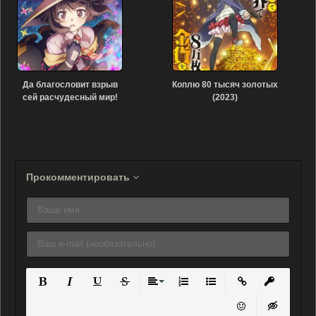
Да благословит взрыв
Коплю 80 тысяч золотых
сей расчудесный мир!
(2023)
(2023)
Прокомментировать
Полужирный
Курсив
Подчеркнутый
Зачеркнутый
Выравнивание
Нумерованный список
Маркированный списо
Вставить ссылку
Вставить 