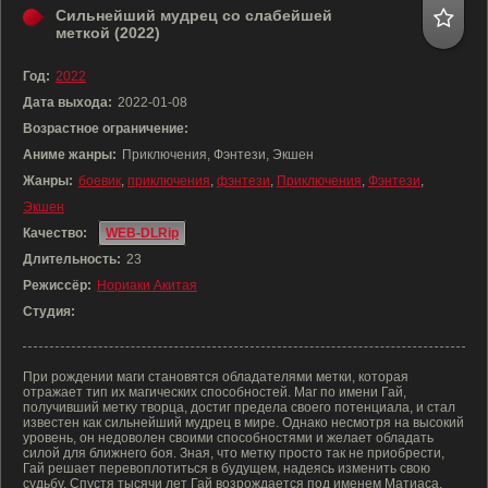
Сильнейший мудрец со слабейшей
меткой (2022)
Год:
2022
Дата выхода:
2022-01-08
Возрастное ограничение:
Аниме жанры:
Приключения, Фэнтези, Экшен
Жанры:
боевик
,
приключения
,
фэнтези
,
Приключения
,
Фэнтези
,
Экшен
Качество:
WEB-DLRip
Длительность:
23
Режиссёр:
Нориаки Акитая
Студия:
При рождении маги становятся обладателями метки, которая
отражает тип их магических способностей. Маг по имени Гай,
получивший метку творца, достиг предела своего потенциала, и стал
известен как сильнейший мудрец в мире. Однако несмотря на высокий
уровень, он недоволен своими способностями и желает обладать
силой для ближнего боя. Зная, что метку просто так не приобрести,
Гай решает перевоплотиться в будущем, надеясь изменить свою
судьбу. Спустя тысячи лет Гай возрождается под именем Матиаса,