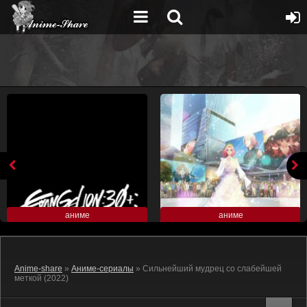
аниме
аниме
Anime-share
»
Аниме-сериалы
» Сильнейший мудрец со слабейшей
меткой (2022)