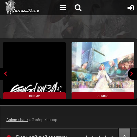
аниме
аниме
Anime-share
» Эмбер Коннор