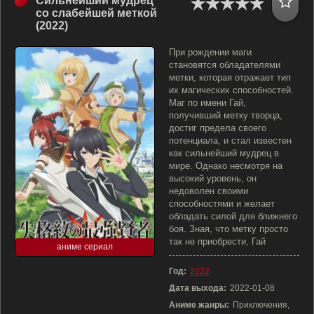
Сильнейший мудрец
со слабейшей меткой
(2022)
При рождении маги
становятся обладателями
метки, которая отражает тип
их магических способностей.
Маг по имени Гай,
получивший метку творца,
достиг предела своего
потенциала, и стал известен
как сильнейший мудрец в
мире. Однако несмотря на
высокий уровень, он
недоволен своими
способностями и желает
обладать силой для ближнего
боя. Зная, что метку просто
так не приобрести, Гай
аниме сериал
Год:
2022
Дата выхода:
2022-01-08
Аниме жанры:
Приключения,