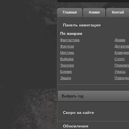
Главная
Аниме
Хентай
Панель навигации
По жанрам
Фантастика
Драма
Фэнтези
Детекти
Мистика
Комедия
Bukkake
Спорт
Триллер
Приключ
Боевик
Ужасы
Экшен
Повседн
Скоро на сайте
Обновления