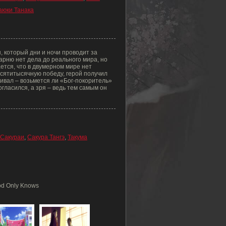
аюки Танака
, который дни и ночи проводит за
рню нет дела до реального мира, но
ается, что в двумерном мире нет
есятитысячную победу, герой получил
шивал – возьмется ли «Бог-покоритель»
гласился, а зря – ведь тем самым он
 Сакураи
,
Сакура Тангэ
,
Такума
God Only Knows