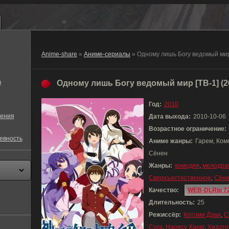
Anime-share
»
Аниме-сериалы
» Одному лишь Богу ведомый мир
в
Одному лишь Богу ведомый мир [ТВ-1] (2
Год:
2010
ения
Дата выхода:
2010-10-06
Возрастное ограничение:
евность
Аниме жанры:
Гарем, Ком
Сёнен
Жанры:
комедия
,
мелодра
Сверхъестественное
,
Сён
Качество:
WEB-DLRip 7
Длительность:
25
Режиссёр:
Котоми Дэаи
,
С
Сога
,
Наоясу Ханю
,
Хидэто