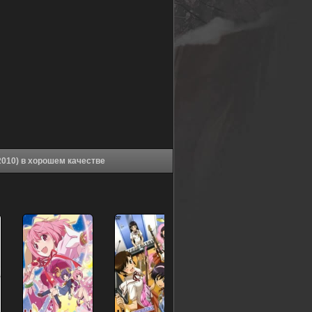
Аниме Одному лишь Богу ведомый мир [ТВ-1] (2010) в хорошем качестве