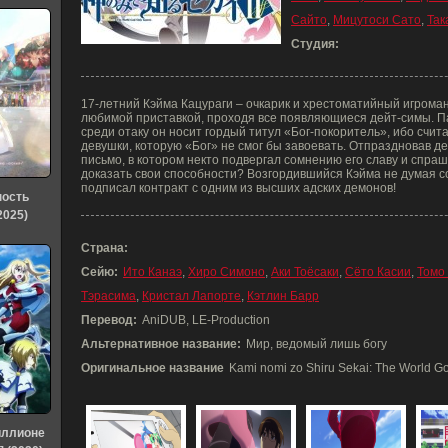
Сайто
,
Мицутоси Сато
,
Так
Студия:
17-летний Кэйма Кацураги – очкарик и хрестоматийный игроман
любимой приставкой, проходя все появляющиеся дейт-симы. Па
среди отаку он носит гордый титул «Бог-покоритель», ибо счит
девушки, которую «Бог» не смог бы завоевать. Отпраздновав д
письмо, в котором некто подвергал сомнению его славу и спра
доказать свои способности? Возгордившийся Кэйма не думая со
подписал контракт с одним из высших адских демонов!
ность
2025)
Страна:
Сейю:
Ито Канаэ
,
Хиро Симоно
,
Аки Тоёсаки
,
Сёто Касии
,
Томо
Тэрасима
,
Кристал Лапорте
,
Кэтлин Барр
Перевод:
AniDUB, LE-Production
Альтернативное название:
Мир, ведомый лишь богу
Оригинальное название
Kami nomi zo Shiru Sekai: The World 
иллионе