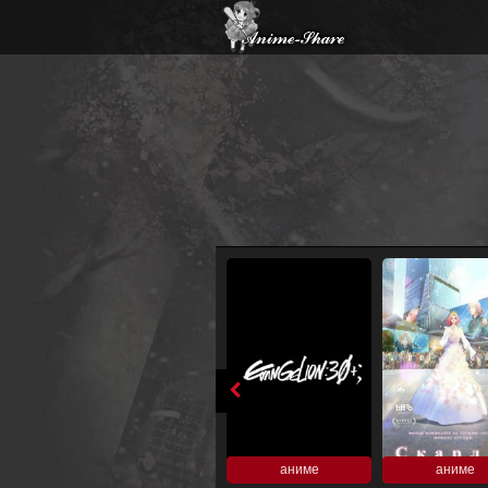
аниме
аниме