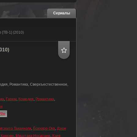
Сериалы
 [ТВ-1] (2010)
010)
едия, Романтика, Сверхъестественное,
ма
,
Гарем
,
Комедия
,
Романтика
,
ен
20p
игэхито Такаянаги
,
Ёсихиро Ока
,
Дзюн
 Комори
,
Мицутака Носитани
,
Кэия