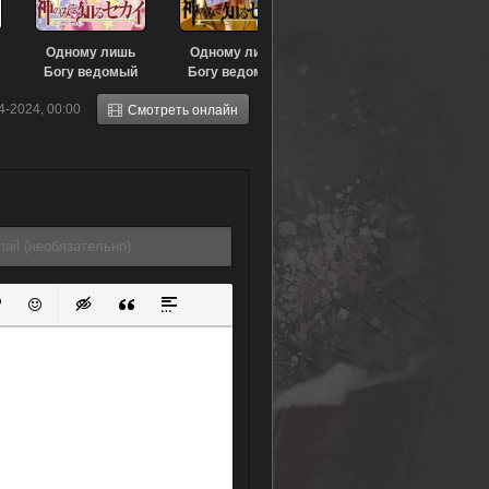
Одному лишь
Одному лишь
Богу ведомый
Богу ведомый
)
мир OVA-3 (2013)
мир OVA-1 (2011)
4-2024, 00:00
Смотреть онлайн
ок
й список
ь ссылку
тавить защищенную ссылку
Вставить смайлик
Вставка скрытого текста
Вставка цитаты
Вставка спойлера