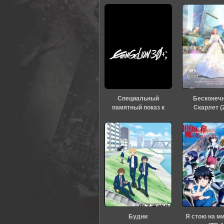
Специальный
Бесконеч
памятный показ к
Скарлет (
тридцатилетию
«Евангелиона» (2026)
Будни
Я стою на м