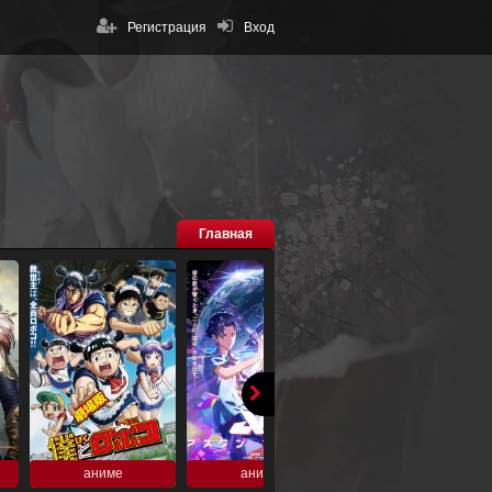
Регистрация
Вход
Главная
аниме
аниме
аниме