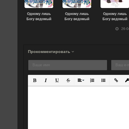
Одному лишь
Одному лишь
Одному лишь
Богу ведомый
Богу ведомый
Богу ведомый
мир [ТВ-2] (2011)
мир [ТВ-3] (2013)
мир OVA-2 (2012
26-0
Прокомментировать
Полужирный
Курсив
Подчеркнутый
Зачеркнутый
Выравнивание
Нумерованный спис
Маркированны
Вставит
Вс