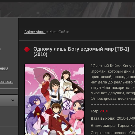
Anime-share
» Кэия Сайто
в
Одному лишь Богу ведомый мир [ТВ-1]
(2010)
17-летний Кэйма Кацура
ения
игроман, который дни и
приставкой, проходя в
евность
нет дела до реального 
титул «Бог-покоритель»
мире нет девушки, кото
Отпраздновав десятиты
Год:
2010
Дата выхода:
2010-10-0
Аниме жанры:
Гарем, Ко
Сверхъестественное, Сё