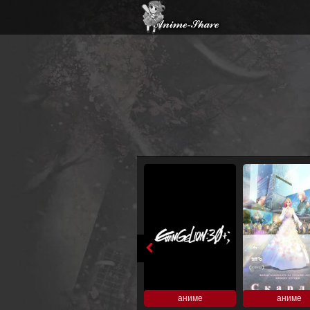
аниме
аниме