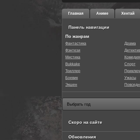
Главная
Аниме
Хентай
Панель навигации
По жанрам
Фантастика
Драма
Фэнтези
Детекти
40
1
2
3
4
5
Мистика
Комедия
Bukkake
Спорт
Триллер
Приключ
Боевик
Ужасы
Экшен
Повседн
Скоро на сайте
Обновления