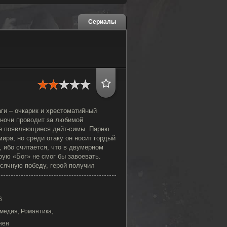
Сериалы
ги – очкарик и хрестоматийный
 ночи проводит за любимой
се появляющиеся дейт-симы. Парню
мира, но среди отаку он носит гордый
, ибо считается, что в двумерном
рую «Бог» не смог бы завоевать.
сячную победу, герой получил
6
медия, Романтика,
нен