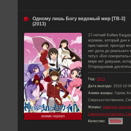
Одному лишь Богу ведомый мир [ТВ-3]
(2013)
17-летний Кэйма Кацура
игроман, который дни и
приставкой, проходя в
нет дела до реального 
титул «Бог-покоритель»
мире нет девушки, кото
Отпраздновав десятиты
Год:
2013
Дата выхода:
2010-10-0
Аниме жанры:
Гарем, Ко
Сверхъестественное, Сё
Жанры:
комедия
,
мелод
Сверхъестественное
,
Сё
аниме сериал
Качество:
BDRip