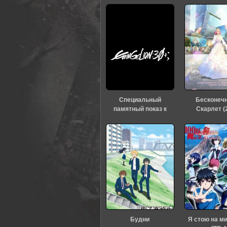
0
1
2
3
4
5
Специальный
Бесконеч
памятный показ к
Скарлет (
тридцатилетию
«Евангелиона» (2026)
Будни
Я стою на м