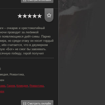
Смотреть онлайн
ги – очкарик и хрестоматийный
 ночи проводит за любимой
се появляющиеся дейт-симы. Парню
мира, но среди отаку он носит гордый
, ибо считается, что в двумерном
рую «Бог» не смог бы завоевать.
сячную победу, герой получил
6
медия, Романтика,
нен
рама
,
Гарем
,
Комедия
,
Романтика
,
нен
Смотреть онлайн