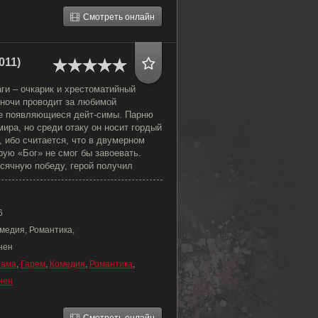
Смотреть онлайн
011)
ги – очкарик и хрестоматийный
 ночи проводит за любимой
се появляющиеся дейт-симы. Парню
мира, но среди отаку он носит гордый
, ибо считается, что в двумерном
рую «Бог» не смог бы завоевать.
сячную победу, герой получил
6
медия, Романтика,
нен
рама
,
Гарем
,
Комедия
,
Романтика
,
нен