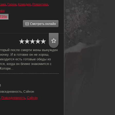
рама
,
Гарем
,
Комедия
,
Романтика
,
нен
720p
Смотреть онлайн
оторый после смерти жены вынужден
ночку. И в готовке он не хорош,
иходится есть готовые обеды из
тся, когда он ближе знакомится с
Котори...
4
Повседневность, Сэйнэн
,
Повседневность
,
Сэйнэн