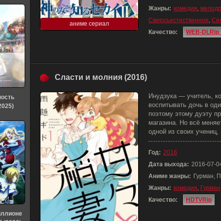
Жанры:
комедия
,
мелод
Сверхъестественное
,
Сё
аниме сериал
Качество:
WEB-DLRip 
Сласти и молния (2016)
Инудзука — учитель, к
ность
воспитывать дочь в оди
2025)
поэтому этому дуэту пр
магазина. Но всё меняе
одной из своих учениц, 
Год:
2016
Дата выхода:
2016-07-0
Аниме жанры:
Гурман, 
Жанры:
комедия
,
Гурман
Качество:
HDTVRip
иллионе