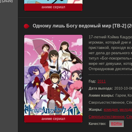
] (2020)
аниме сериал
Одному лишь Богу ведомый мир [ТВ-2] (2
17-летний Кэйма Кацура
игроман, который дни и
приставкой, проходя в
нет дела до реального 
титул «Бог-покоритель»
мире нет девушки, кото
Отпраздновав десятиты
Год:
2011
Дата выхода:
2010-10-0
Аниме жанры:
Гарем, Ко
Сверхъестественное, Сё
Жанры:
комедия
,
мелод
Сверхъестественное
,
Сё
аниме сериал
Качество:
BDRip