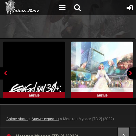
аниме
аниме
Anime-share
»
Аниме-сериалы
» Мегатон Мусаси [ТВ-2] (2022)