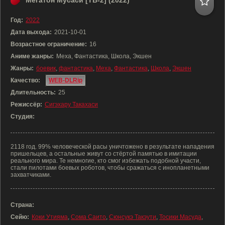
Мегатон Мусаси [ТВ-2] (2022)
Год:
2022
Дата выхода:
2021-10-01
Возрастное ограничение:
16
Аниме жанры:
Меха, Фантастика, Школа, Экшен
Жанры:
боевик
,
фантастика
,
Меха
,
Фантастика
,
Школа
,
Экшен
Качество:
WEB-DLRip
Длительность:
25
Режиссёр:
Сигэхару Такахаси
Студия:
2118 год. 99% человеческой расы уничтожено в результате нападения
пришельцев, а остальные живут со стёртой памятью в имитации
реального мира. Те немногие, кто смог избежать подобной участи,
стали пилотами боевых роботов, чтобы сражаться с инопланетными
захватчиками.
Страна:
Сейю:
Коки Утияма
,
Сома Саито
,
Сюнсукэ Такэути
,
Тосики Масуда
,