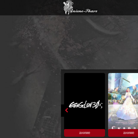
аниме
аниме