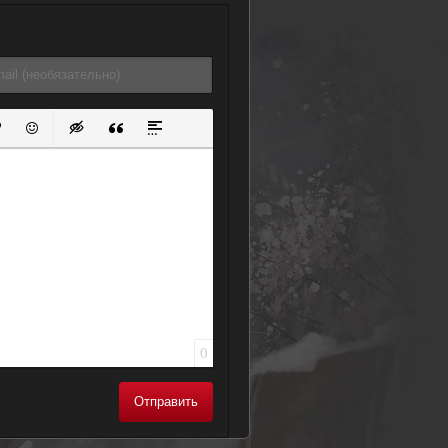
ок
й список
ь ссылку
тавить защищенную ссылку
Вставить смайлик
Вставка скрытого текста
Вставка цитаты
Вставка спойлера
0
Отправить