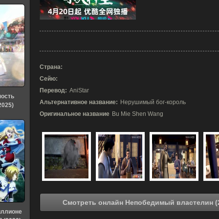
Страна:
Сейю:
Перевод:
AniStar
ность
Альтернативное название:
Нерушимый бог-король
2025)
Оригинальное название
Bu Mie Shen Wang
иллионе