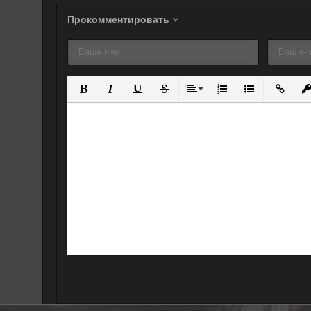
Прокомментировать
Полужирный
Курсив
Подчеркнутый
Зачеркнутый
Выравнивание
Нумерованный спис
Маркированны
Вставит
Вс