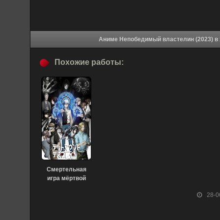
Аниме
Похожие работы:
Смертельная
игра мёртвой
горы [ТВ-1]
28-0
(2023)