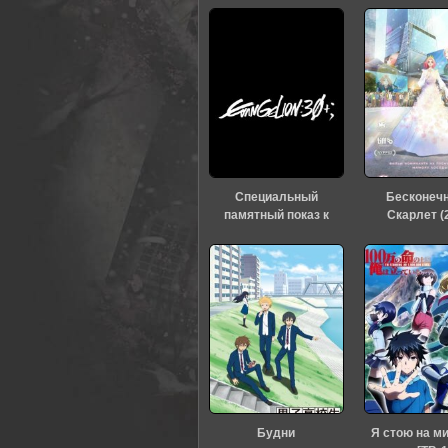
Специальный
Бесконеч
памятный показ к
Скарлет (
тридцатилетию
«Евангелиона» (2026)
Будни
Я стою на м