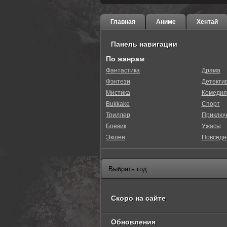
Главная
Аниме
Хентай
Панель навигации
По жанрам
Фантастика
Драма
Фэнтези
Детекти
Мистика
Комедия
Bukkake
Спорт
Триллер
Приключ
Боевик
Ужасы
Экшен
Повседн
Скоро на сайте
Обновления