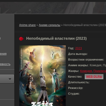
Anime-share
»
Аниме-сериалы
» Непобедимый властелин (2023
в
Непобедимый властелин (2023)
Год:
2023
ения
Дата выхода:
Возрастное ограничение:
евность
Аниме жанры:
Комедия, П
Жанры:
Комедия
,
Приключ
Качество:
WEB-DLRip
Длительность:
Режиссёр:
Студия: