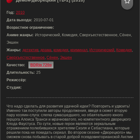
Демон-дворецкий [ТВ-2] (2010)
Год:
2010
Дата выхода:
2010-07-01
Возрастное ограничение:
Аниме жанры:
Исторический, Комедия, Сверхъестественное, Сёнен,
Экшен
Жанры:
детектив
,
драма
,
комедия
,
криминал
,
Исторический
,
Комедия
,
Сверхъестественное
,
Сёнен
,
Экшен
Качество:
BDRip 720p
Длительность:
25
Режиссёр:
Студия:
Что надо сделать для развития удачной идеи? Повторить и удвоить!
Именно так поступили авторы продолжения, введя в сюжет вторую
пару хозяин-слуга: слегка сумасшедшего, но обаятельного юного
герцога Алоиса Транси и мрачноватого, но компетентного дворецкого
Клода Фаустуса. По сути, новые герои являются зеркальным
отражением полюбившихся зрителям Сиэля и Себастиана, которые
решили пока не покидать сериал. Во втором сезоне «Дворецкого» мы
сможем снова побывать в старой доброй псевдовикторианской Англии