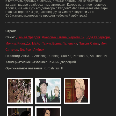
и встретить прежних знакомых, а также решить новые сюжетные
загадки, щедро разбросанные авторами. Каково истинное прошлое
Алоиса, и в чем суть его договора с Клодом? Что связывает обе пары
главных героев? И где, наконец, душа Сиэля? Неужели их с
Себастианом договор не прошел небесный арбитраж?
Страна:
Сейю:
Дэниэл Фредрик
,
Джессика Кэвэна
,
Черами Ли
,
Тодд Хаберкорн
,
Моника Риал
,
Дж. Майкл Татум
,
Брина Паленсиа
,
Патрик Сэйтц
,
Иен
Синклер
,
Джейсон Либрехт
Перевод:
AniDUB, Amazing Dubbing, Sad Kit, Persona99, AniLibria.TV
Альтернативное название:
Темный дворецкий
Оригинальное название
Kuroshitsuji II