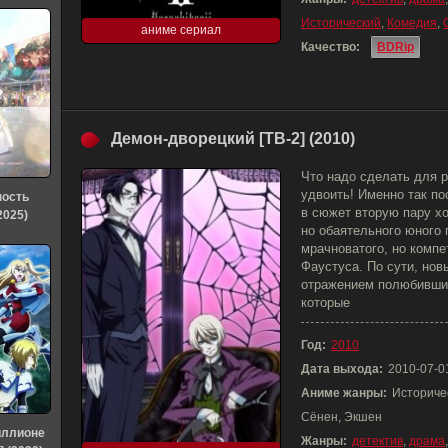
Исторический
,
Комедия
,
аниме сериал
Качество:
BDRip
Демон-дворецкий [ТВ-2] (2010)
Что надо сделать для р
удвоить! Именно так п
ность
в сюжет вторую пару хо
2025)
но обаятельного юного 
мрачноватого, но компе
Фаустуса. По сути, но
отражением полюбивших
которые
Год:
2010
Дата выхода:
2010-07-0
Аниме жанры:
Историче
Сёнен, Экшен
иллионе
Жанры:
детектив
,
драма