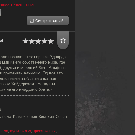
енное
,
Сёнен
,
Экшен
Смотреть онлайн
лы
года прошло с тех пор, как Эдварда
 мир из его собственного мира, где
й, друзья и младший брат, Альфонс.
 применять алхимию, Эд всё это
дованиями в области ракетной
онсом Хайдерихом - молодым
им на его младшего брата, -
3
 Драма, Исторический, Комедия, Сёнен,
рама
,
мультфильм
,
приключения
,