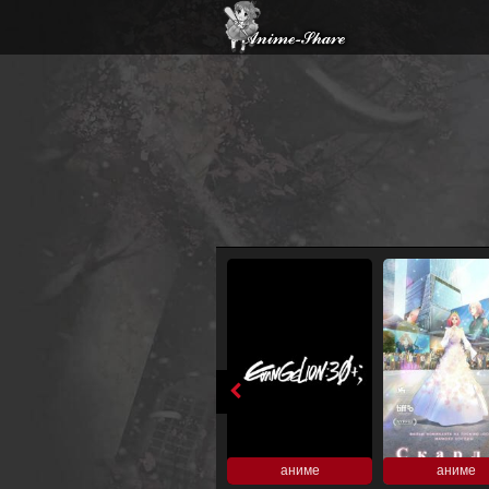
аниме
аниме