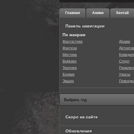
Главная
Аниме
Хентай
Панель навигации
По жанрам
Фантастика
Драма
Фэнтези
Детекти
0
1
2
3
4
5
Мистика
Комедия
Bukkake
Спорт
Триллер
Приключ
Боевик
Ужасы
Экшен
Повседн
Скоро на сайте
Обновления