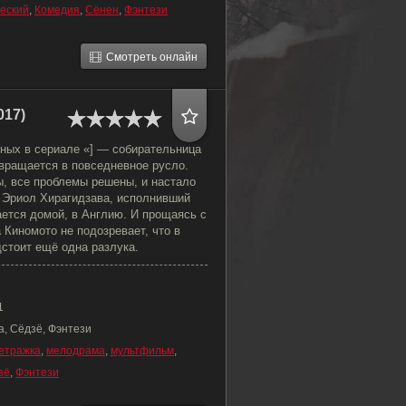
еский
,
Комедия
,
Сёнен
,
Фэнтези
Смотреть онлайн
017)
нных в сериале «] — собирательница
звращается в повседневное русло.
ы, все проблемы решены, и настало
. Эриол Хирагидзава, исполнивший
ется домой, в Англию. И прощаясь с
 Киномото не подозревает, что в
стоит ещё одна разлука.
1
а, Сёдзё, Фэнтези
етражка
,
мелодрама
,
мультфильм
,
зё
,
Фэнтези