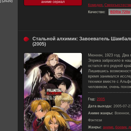
] (2020)
аниме сериал
Комедия
,
Сверхъестеств
Качество:
BDRip 720p
Стальной алхимик: Завоеватель Шамба
(2005)
Мюнхен, 1923 год. Два 
Элрика забросило в наш
остался его родной кра
Лишившись возможности
время занимался иссле
техники вместе с Альф
человеком, очень похож
Год:
2005
Дата выхода:
2005-07-2
Аниме жанры:
Военное,
Фэнтези
Жанры:
аниме
,
боевик
,
д