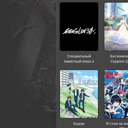
0
1
2
3
4
5
Специальный
Бесконеч
памятный показ к
Скарлет (
тридцатилетию
«Евангелиона» (2026)
Будни
Я стою на м