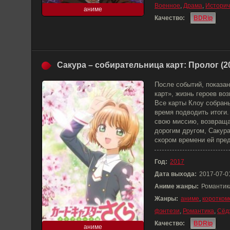
Военное
,
Драма
,
Историч
аниме
Качество:
BDRip
Сакура – собирательница карт: Пролог (2
После событий, показа
карт», жизнь героев во
Все карты Клоу собран
время подводить итоги
свою миссию, возвраща
дорогим другом, Сакура
скором времени ей пред
Год:
2017
Дата выхода:
2017-07-0
Аниме жанры:
Романтик
Жанры:
аниме
,
коротком
фэнтези
,
Романтика
,
Сёд
Качество:
BDRip
аниме