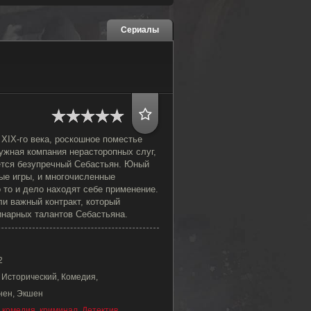
Сериалы
XIX-го века, роскошное поместье
ужная компания нерасторопных слуг,
тся безупречный Себастьян. Юный
ые игры, и многочисленные
 то и дело находят себе применение.
и важный контракт, который
инарных талантов Себастьяна.
2
 Исторический, Комедия,
нен, Экшен
,
комедия
,
криминал
,
Детектив
,