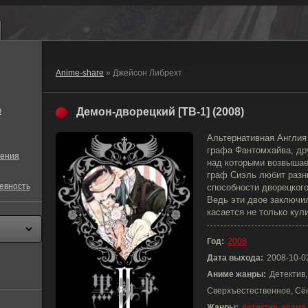
Anime-share
» Джейсон Либрехт
в
Демон-дворецкий [ТВ-1] (2008)
Альтернативная Англия 
графа Фантомхайва, др
ения
над которыми возвышае
граф Сиэль любит разн
евность
способности дворецкого
Ведь эти двое заключил
касается не только кул
Год:
2008
Дата выхода:
2008-10-0
Аниме жанры:
Детектив,
Сверхъестественное, Сё
Жанры:
детектив
,
драма