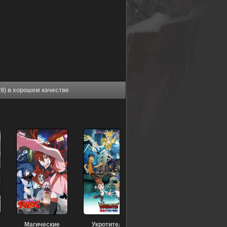
Аниме Любовь - проблема для отаку OVA (2019) в хорошем качестве
Магические
Укротители