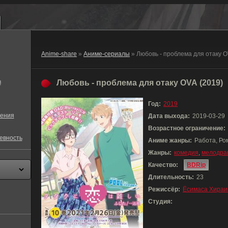
Anime-share
»
Аниме-сериалы
» Любовь - проблема для отаку 
в
Любовь - проблема для отаку OVA (2019)
Год:
2019
ения
Дата выхода:
2019-03-29
Возрастное ограничение:
евность
Аниме жанры:
Работа, Ро
Жанры:
комедия
,
мелодра
Качество:
BDRip
Длительность:
23
Режиссёр:
Ёсимаса Хираи
Студия: