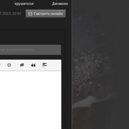
крушители
Дигимонов:
(2023)
Сбежавший
7-2023, 22:04
Смотреть онлайн
Дигимон
Экспресс (2002)
ок
й список
ь ссылку
тавить защищенную ссылку
Вставить смайлик
Вставка скрытого текста
Вставка цитаты
Вставка спойлера