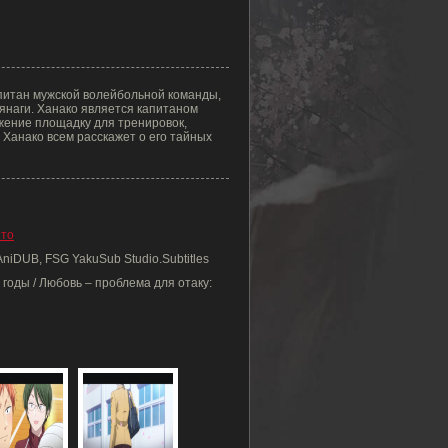
апитан мужской волейбольной команды,
янаги. Ханако является капитаном
жение площадку для тренировок,
, Ханако всем расскажет о его тайных
Ито
AniDUB, FSG YakuSub Studio.Subtitles
годы / Любовь – проблема для отаку: