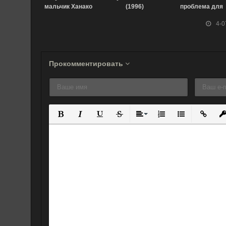
мальчик Ханако
(1996)
проблема для
(2020)
отаку (2018)
4-0
Прокомментировать
Полужирный
Курсив
Подчеркнутый
Зачеркнутый
Выравнивание
Нумерованный спис
Маркированны
Вставит
Вс