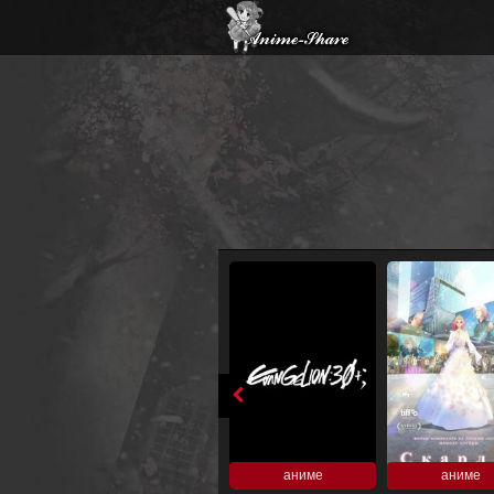
аниме
аниме