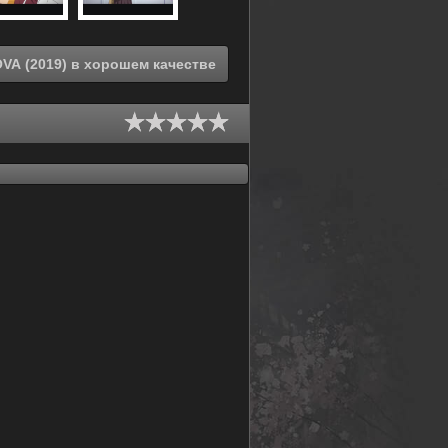
Смотреть онлайн Любовь - проблема для отаку OVA (2019) в хорошем качестве