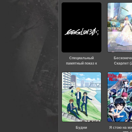
Специальный
Бесконеч
памятный показ к
Скарлет (
тридцатилетию
«Евангелиона» (2026)
Будни
Я стою на м