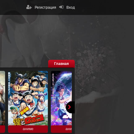
Регистрация
Вход
Главная
аниме
аниме
аниме