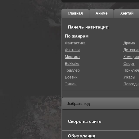
Главная
Аниме
Хентай
Панель навигации
По жанрам
Фантастика
Драма
Фэнтези
Детекти
Мистика
Комедия
Bukkake
Спорт
Триллер
Приключ
Боевик
Ужасы
Экшен
Повседн
Скоро на сайте
Обновления