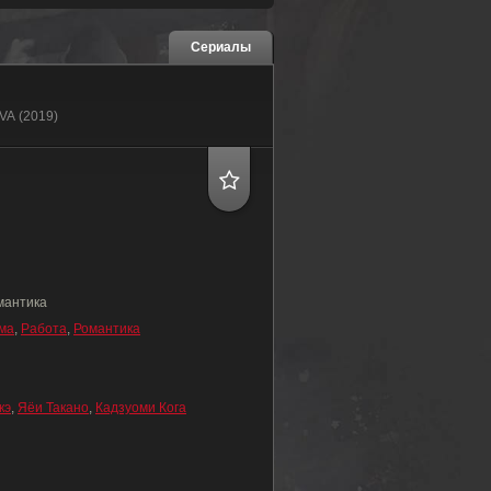
Сериалы
OVA (2019)
мантика
ма
,
Работа
,
Романтика
кэ
,
Яёи Такано
,
Кадзуоми Кога