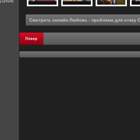
] (2020)
Плеер