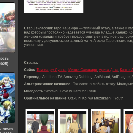
Старшеклассник Таро Кабакура — типичный отаку, а также и к
над которым постоянно издевается ученица младше Ханако Ко
женской команды и требует предоставить ей в полное распоря
поскольку у девушек скоро важный матч. А если Таро откажется
увлечениях.
ность
Страна:
2025)
Сейю:
Томокадзу Сугита
,
Миюки Савасиро
,
Ариса Датэ
,
Кэнто 
Перевод:
AniLibria.TV, Amazing Dubbing, AniMaunt, AniPLague, 
Альтернативное название:
Так сложно любить отаку: Молодые 
Молодость / Wotakoi: Love Is Hard for Otaku
Оригинальное название
Otaku ni Koi wa Muzukashii: Youth
иллионе