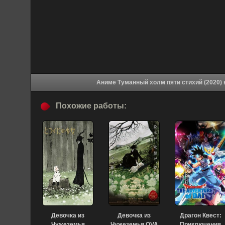
А
Похожие работы:
Девочка из
Девочка из
Драгон Квест:
Чужеземья
Чужеземья OVA
Приключения