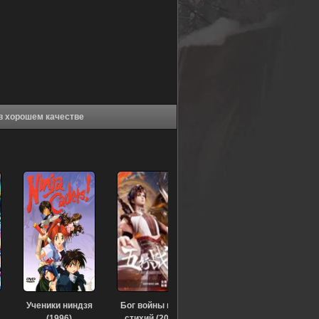
ниме Туманный холм пяти стихий (2020) в хорошем качестве
Ученики ниндзя
Бог войны пяти
(1996)
стихий (2023)