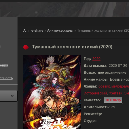
Anime-share
»
Аниме-сериалы
» Туманный холм пяти стихий (2
в
Туманный холм пяти стихий (2020)
Год:
2020
ения
Дата выхода:
2020-07-26
Возрастное ограничение:
евность
Аниме жанры:
Боевые иск
Жанры:
боевик
,
мелодрам
Исторический
,
Фэнтези
,
Эк
Качество:
HDTVRip
Длительность:
29
Режиссёр:
Студия: