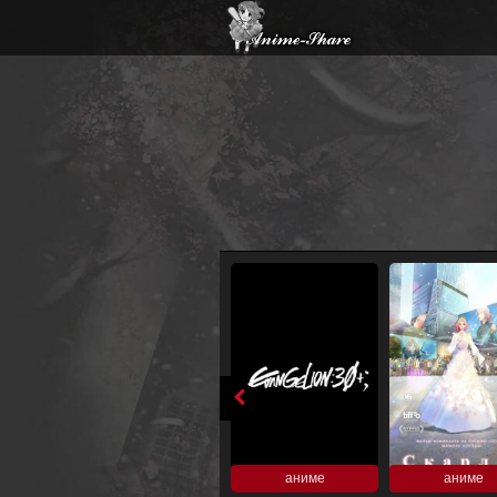
аниме
аниме