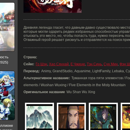
Древняя легенда гласит, что давным-давно существовало место
которые могли одарить редких избранных способностью управ
отыскать это место, но, чтобы попасть туда, нужно пересечь п
Отважный герой решает рискнуть и отправляется на поиск при
ность
Страна:
2025)
Сейю:
Го Шэн
,
Хао Сянхай
,
Е Чжицю
,
Тэн Синь
,
Сун Мин
,
Фэн Ш
Перевод:
Animy, GrandStudio, Aquanime, LightFamily, Lebaka, 
Альтернативное название:
Туманная гора пяти элементов / Fog Hi
elements / Wushan Wuxing / Five Elements in the Misty Mountain
Оригинальное название
Wu Shan Wu Xing
иллионе