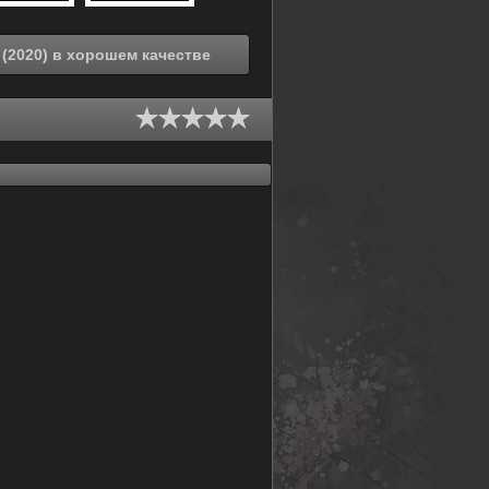
Смотреть онлайн Туманный холм пяти стихий (2020) в хорошем качестве