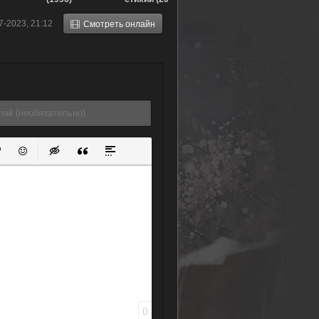
)
7-2023, 21:12
Смотреть онлайн
ок
й список
ь ссылку
тавить защищенную ссылку
Вставить смайлик
Вставка скрытого текста
Вставка цитаты
Вставка спойлера
0