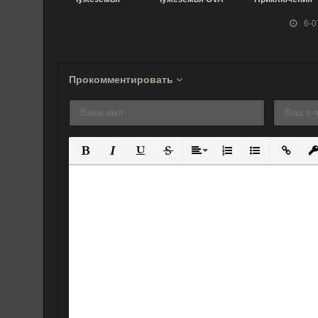
(2019)
(2022) (2022)
Дая [ТВ-2] (2020
6-0
Прокомментировать
Полужирный
Курсив
Подчеркнутый
Зачеркнутый
Выравнивание
Нумерованный спис
Маркированны
Вставит
Вс