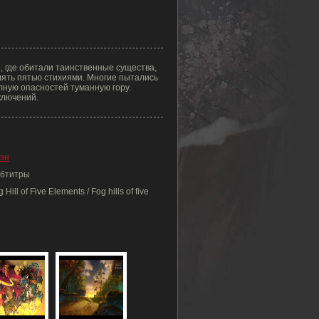
, где обитали таинственные существа,
лять пятью стихиями. Многие пытались
олную опасностей туманную гору.
ключений.
эн
Субтитры
ll of Five Elements / Fog hills of five