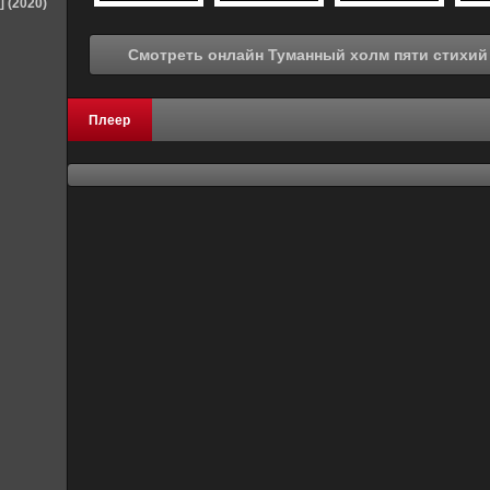
] (2020)
Плеер