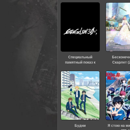
Специальный
Бесконеч
памятный показ к
Скарлет (
тридцатилетию
«Евангелиона» (2026)
Будни
Я стою на м