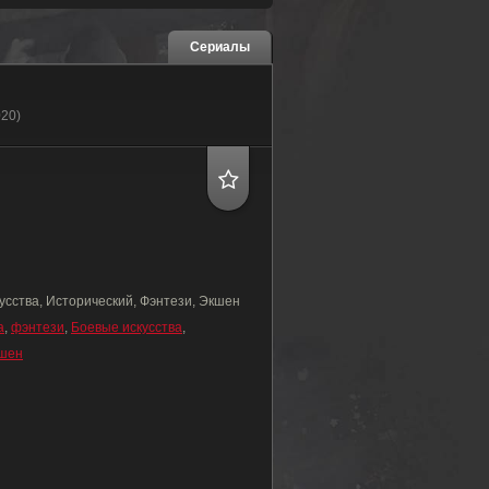
Сериалы
020)
усства, Исторический, Фэнтези, Экшен
а
,
фэнтези
,
Боевые искусства
,
шен