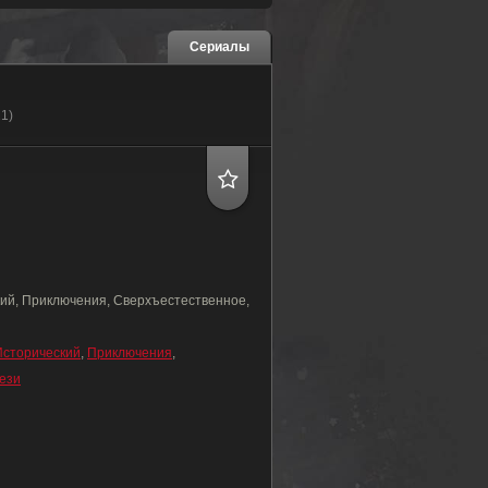
Сериалы
21)
ий, Приключения, Сверхъестественное,
Исторический
,
Приключения
,
ези