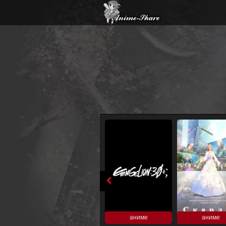
аниме
аниме