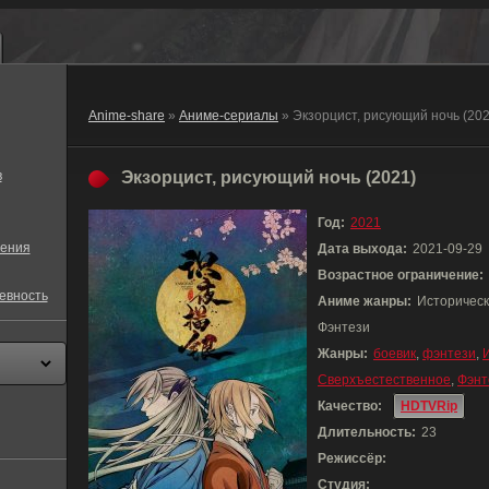
Anime-share
»
Аниме-сериалы
» Экзорцист, рисующий ночь (20
в
Экзорцист, рисующий ночь (2021)
Год:
2021
ения
Дата выхода:
2021-09-29
Возрастное ограничение:
евность
Аниме жанры:
Историческ
Фэнтези
Жанры:
боевик
,
фэнтези
,
Сверхъестественное
,
Фэнт
Качество:
HDTVRip
Длительность:
23
Режиссёр:
Студия: