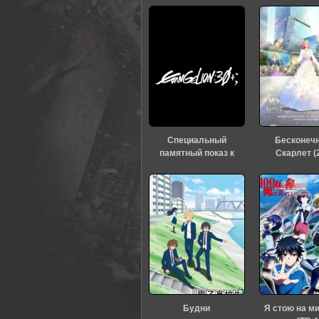
Специальный
Бесконеч
памятный показ к
Скарлет (
тридцатилетию
«Евангелиона» (2026)
Будни
Я стою на м