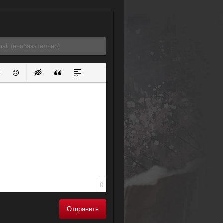
ок
й список
ь ссылку
тавить защищенную ссылку
Вставить смайлик
Вставка скрытого текста
Вставка цитаты
Вставка спойлера
0
Отправить