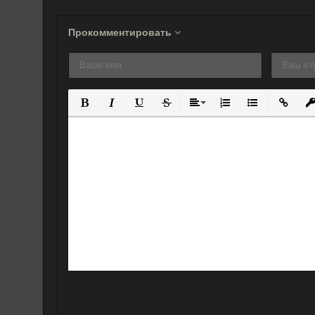
Прокомментировать
Полужирный
Курсив
Подчеркнутый
Зачеркнутый
Выравнивание
Нумерованный спис
Маркированны
Вставит
Вс