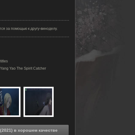
ся за помощью к другу-виноделу.
itles
 Yang Yao The Spirit Catcher
Смотреть онлайн Экзорцист, рисующий ночь (2021) в хорошем качестве