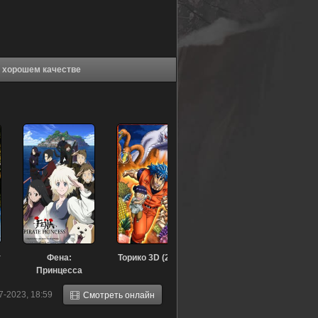
ме Экзорцист, рисующий ночь (2021) в хорошем качестве
т
Фена:
Торико 3D (2011)
Принцесса
пиратов (2021)
7-2023, 18:59
Смотреть онлайн