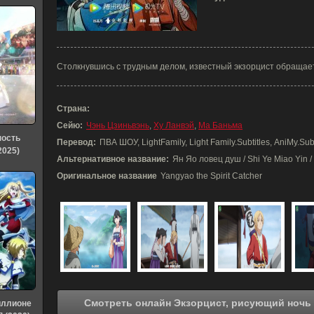
Столкнувшись с трудным делом, известный экзорцист обращает
Страна:
Сейю:
Чэнь Цзиньвэнь
,
Ху Ланвэй
,
Ма Баньма
ность
Перевод:
ПВА ШОУ, LightFamily, Light Family.Subtitles, AniMy.Subt
2025)
Альтернативное название:
Ян Яо ловец душ / Shi Ye Miao Yin /
Оригинальное название
Yangyao the Spirit Catcher
иллионе