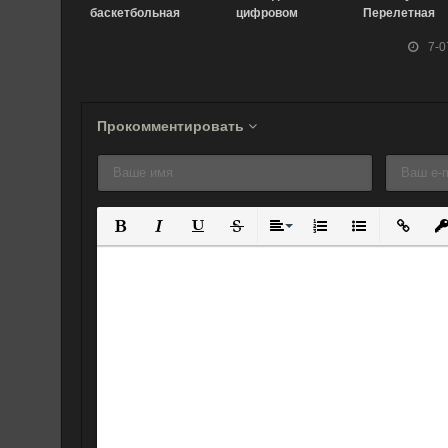
баскетбольная
цифровом
Перелетная
команда Кодзу
дьяволе (1987)
птица с
7-0
(2002)
чемоданом
(2007)
Прокомментировать
Полужирный
Курсив
Подчеркнутый
Зачеркнутый
Выравнивание
Нумерованный спис
Маркированны
Вставит
Вс