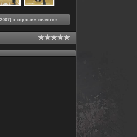
Смотреть онлайн Замахнись сильнее [ТВ-1] (2007) в хорошем качестве