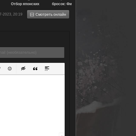
Отбор японских
бросок: Фильм
юниоров (1985)
третий (1995)
7-2023, 20:19
Смотреть онлайн
ок
й список
ь ссылку
тавить защищенную ссылку
Вставить смайлик
Вставка скрытого текста
Вставка цитаты
Вставка спойлера