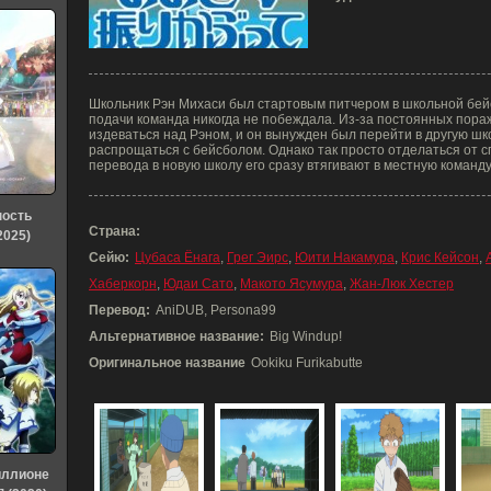
Школьник Рэн Михаси был стартовым питчером в школьной бейс
подачи команда никогда не побеждала. Из-за постоянных пора
издеваться над Рэном, и он вынужден был перейти в другую шко
распрощаться с бейсболом. Однако так просто отделаться от с
перевода в новую школу его сразу втягивают в местную команду
ность
Страна:
2025)
Сейю:
Цубаса Ёнага
,
Грег Эирс
,
Юити Накамура
,
Крис Кейсон
,
Хаберкорн
,
Юдаи Сато
,
Макото Ясумура
,
Жан-Люк Хестер
Перевод:
AniDUB, Persona99
Альтернативное название:
Big Windup!
Оригинальное название
Ookiku Furikabutte
иллионе