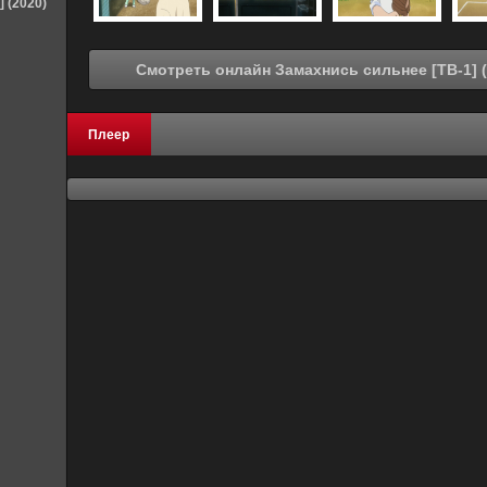
] (2020)
Плеер