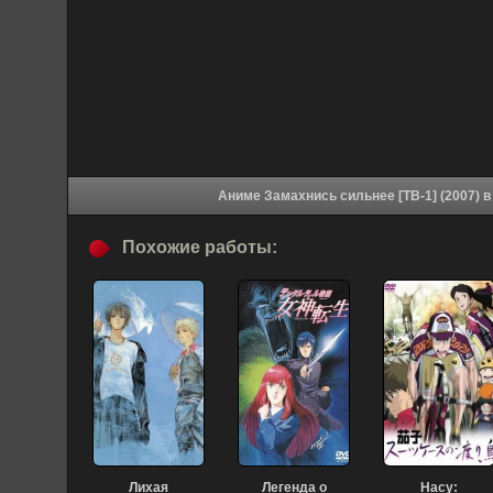
Аним
Похожие работы:
Лихая
Легенда о
Насу: