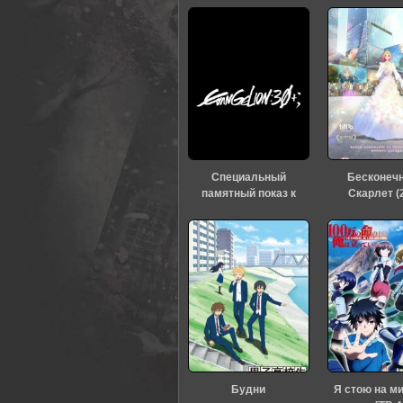
Специальный
Бесконеч
памятный показ к
Скарлет (
тридцатилетию
«Евангелиона» (2026)
Будни
Я стою на м