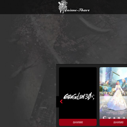
аниме
аниме