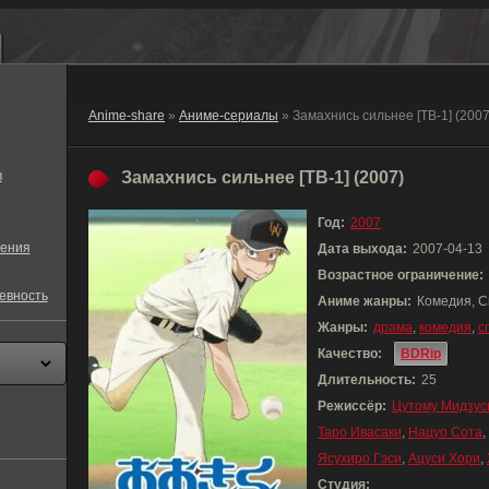
Anime-share
»
Аниме-сериалы
» Замахнись сильнее [ТВ-1] (2007
в
Замахнись сильнее [ТВ-1] (2007)
Год:
2007
ения
Дата выхода:
2007-04-13
Возрастное ограничение:
евность
Аниме жанры:
Комедия, С
Жанры:
драма
,
комедия
,
с
Качество:
BDRip
Длительность:
25
Режиссёр:
Цутому Мидзус
Таро Ивасаки
,
Нацуо Сота
,
Ясухиро Гэси
,
Ацуси Хори
,
Студия: