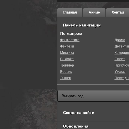
Главная
Аниме
Хентай
Панель навигации
По жанрам
Фантастика
Драма
Фэнтези
Детекти
Мистика
Комедия
Bukkake
Спорт
Триллер
Приключ
Боевик
Ужасы
Экшен
Повседн
Скоро на сайте
Обновления