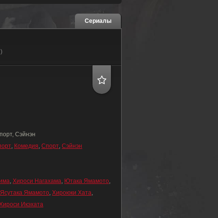
Сериалы
)
порт, Сэйнэн
порт
,
Комедия
,
Спорт
,
Сэйнэн
има
,
Хироси Нагахама
,
Ютака Ямамото
,
Ясутака Ямамото
,
Хироюки Хата
,
Хироси Икэхата