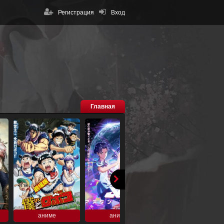
Регистрация
Вход
Главная
аниме
аниме
аниме