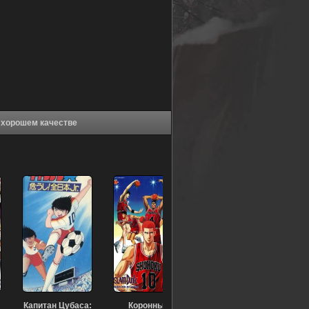
е Замахнись сильнее [ТВ-1] (2007) в хорошем качестве
Капитан Цубаса:
Коронный