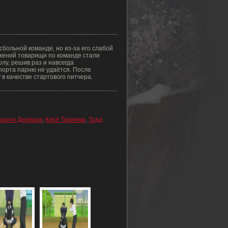
больной команде, но из-за его слабой
жений товарищи по команде стали
лу, решив раз и навсегда
порта парню не удаётся. После
 в качестве стартового питчера.
Аарон Дисмьюк
,
Кисё Танияма
,
Тодд