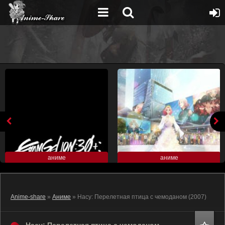
аниме
аниме
Anime-share
»
Аниме
» Насу: Перелетная птица с чемоданом (2007)