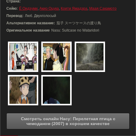
Страна:
Сейю:
Ё Оидзуми
,
Акио Оцука
,
Коити Ямадэра
,
Маая Сакамото
Перевод:
Люб. Двухголосый
Альтернативное название:
茄子 スーツケースの渡り鳥
Оригинальное название
Nasu: Suitcase no Wataridori
Смотреть онлайн Насу: Перелетная птица с
чемоданом (2007) в хорошем качестве