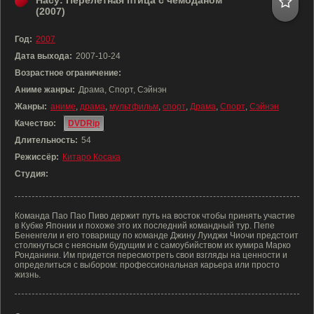
Насу: Перелетная птица с чемоданом
(2007)
Год:
2007
Дата выхода:
2007-10-24
Возрастное ограничение:
Аниме жанры:
Драма, Спорт, Сэйнэн
Жанры:
аниме
,
драма
,
мультфильм
,
спорт
,
Драма
,
Спорт
,
Сэйнэн
Качество:
DVDRip
Длительность:
54
Режиссёр:
Китаро Косака
Студия:
Команда Пао Пао Пиво держит путь на восток чтобы принять участие
в Кубке Японии и похоже это их последний командный тур. Пепе
Бененгели и его товарищу по команде Джину Луиджи Чиочи предстоит
столкнуться с неясным будущим и с самоубийством их кумира Марко
Ронданини. Им придется пересмотреть свои взгляды на ценности и
определиться с выбором: профессиональная карьера или просто
жизнь.