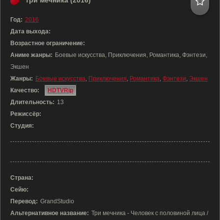
Три мечника (2016)
Год:
2016
Дата выхода:
Возрастное ограничение:
Аниме жанры:
Боевые искусства, Приключения, Романтика, Фэнтези,
Экшен
Жанры:
Боевые искусства
,
Приключения
,
Романтика
,
Фэнтези
,
Экшен
Качество:
HDTVRip
Длительность:
13
Режиссёр:
Студия:
Страна:
Сейю:
Перевод:
GrandStudio
Альтернативное название:
Три мечника - Человек с половиной лица /