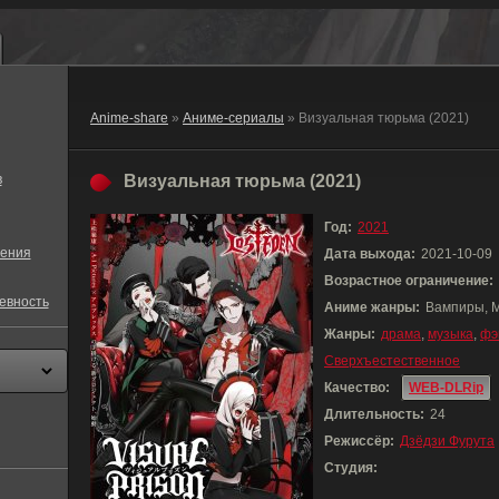
Anime-share
»
Аниме-сериалы
» Визуальная тюрьма (2021)
в
Визуальная тюрьма (2021)
Год:
2021
ения
Дата выхода:
2021-10-09
Возрастное ограничение:
евность
Аниме жанры:
Вампиры, М
Жанры:
драма
,
музыка
,
фэ
Сверхъестественное
Качество:
WEB-DLRip
Длительность:
24
Режиссёр:
Дзёдзи Фурута
Студия: