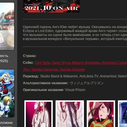
Одинокий парень Ангэ Юки любит музыку. Оказавшись на концер
Eclipse и Lost Eden, одержимый жаждой крови Ангэ теряет созн
что музыканты на сцене были вампирами, и он теперь стал одн
в музыкальном конкурсе «Визуальная тюрьма», который ежегод
ность
Страна:
2025)
Сейю:
Сёя Тиба
,
Такуя Эгути
,
Макото Фурукава
,
Нобунага Сима
Яно
,
Такума Нагацука
,
Хироки Нанами
Перевод:
Studio Band & Wakanim, AniLibria.TV, AnimeVost, Neko
Альтернативное название:
ヴィジュアルプリズン
Оригинальное название
Visual Prison
иллионе