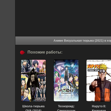
Аниме Визу
Похожие работы:
Школа-тюрьма
Технороид:
Наруто 8:
OVA (2016)
Сверхразум
Кровавая