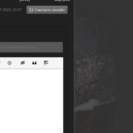
7-2023, 22:47
Смотреть онлайн
ок
й список
ь ссылку
тавить защищенную ссылку
Вставить смайлик
Вставка скрытого текста
Вставка цитаты
Вставка спойлера
0