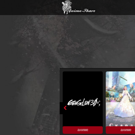
аниме
аниме