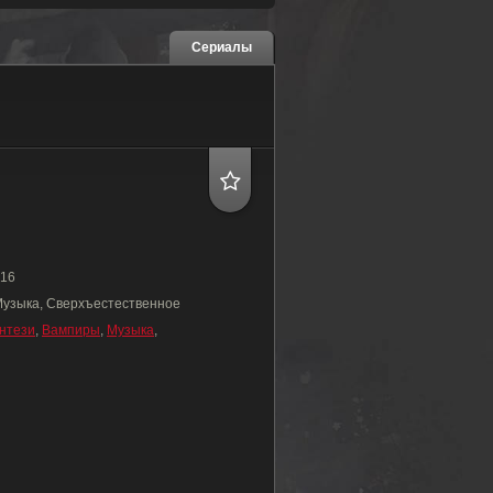
Сериалы
16
узыка, Сверхъестественное
нтези
,
Вампиры
,
Музыка
,