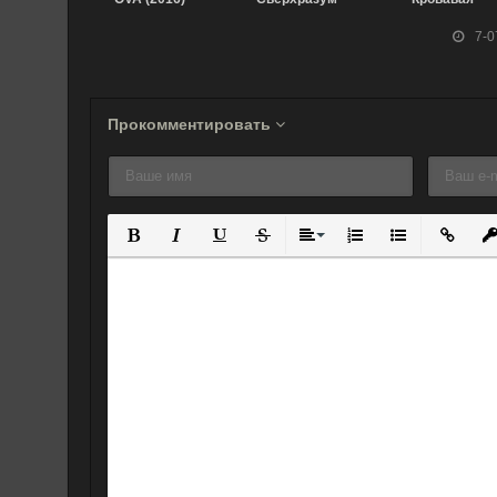
(2023)
тюрьма (2011)
7-0
Прокомментировать
Полужирный
Курсив
Подчеркнутый
Зачеркнутый
Выравнивание
Нумерованный спис
Маркированны
Вставит
Вс