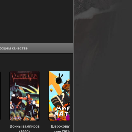
альная тюрьма (2021) в хорошем качестве
Войны вампиров
Шероховатый
(1990)
мир (2016)