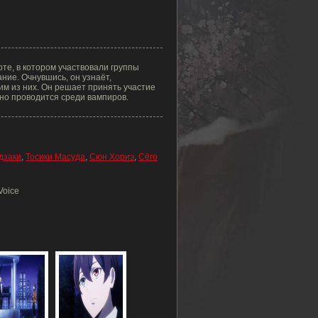
те, в котором участвовали группы
ание. Очнувшись, он узнаёт,
им из них. Он решает принять участие
но проводится среди вампиров.
дзаки
,
Тосики Масуда
,
Сюн Хориэ
,
Сёго
Voice