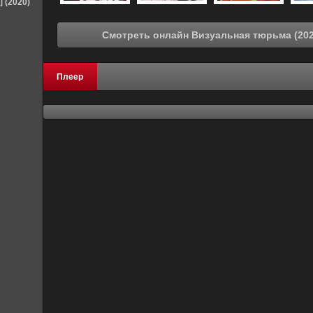
] (2020)
Плеер