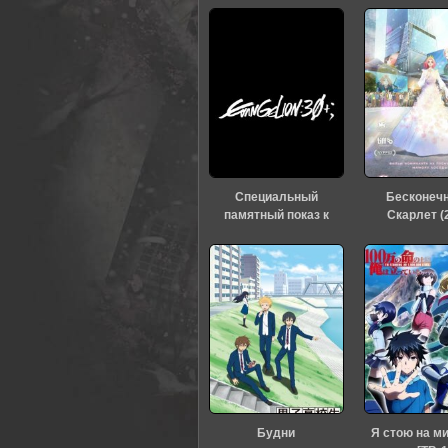
Специальный
Бесконеч
памятный показ к
Скарлет (
тридцатилетию
«Евангелиона» (2026)
Будни
Я стою на м