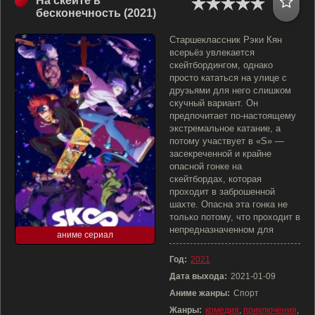
На скейте в
бесконечность (2021)
Старшеклассник Рэки Кян
всерьёз увлекается
скейтбордингом, однако
просто кататься на улице с
друзьями для него слишком
скучный вариант. Он
предпочитает по-настоящему
экстремальное катание, а
потому участвует в «S» —
засекреченной и крайне
опасной гонке на
скейтбордах, которая
проходит в заброшенной
шахте. Опасна эта гонка не
только потому, что проходит в
непредназначенном для
аниме сериал
Год:
2021
Дата выхода:
2021-01-09
Аниме жанры:
Спорт
Жанры:
комедия
,
приключения
,