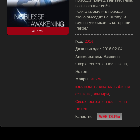
приходит конец. Неизвестные,
называющие себя
«Организация» в поисках
гроба выходят на школу, и
группа учеников, с которыми
Рейзел
аниме
Год:
2016
Дата выхода:
2016-02-04
Аниме жанры:
Вампиры,
Сверхъестественное, Школа,
Экшен
Жанры:
аниме
,
короткометражка
,
мультфильм
,
фэнтези
,
Вампиры
,
Сверхъестественное
,
Школа
,
Экшен
Качество:
WEB-DLRip