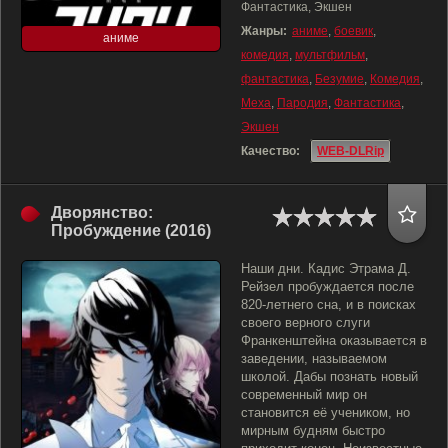
Фантастика, Экшен
Жанры:
аниме
,
боевик
,
аниме
комедия
,
мультфильм
,
фантастика
,
Безумие
,
Комедия
,
Меха
,
Пародия
,
Фантастика
,
Экшен
Качество:
WEB-DLRip
Дворянство:
Пробуждение (2016)
Наши дни. Кадис Этрама Д.
Рейзел пробуждается после
820-летнего сна, и в поисках
своего верного слуги
Франкенштейна оказывается в
заведении, называемом
школой. Дабы познать новый
современный мир он
становится её учеником, но
мирным будням быстро