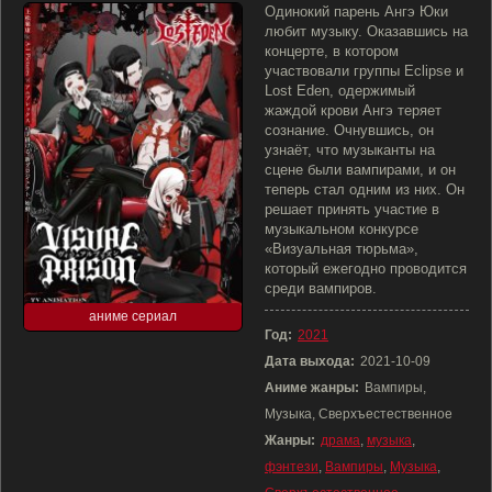
Одинокий парень Ангэ Юки
любит музыку. Оказавшись на
концерте, в котором
участвовали группы Eclipse и
Lost Eden, одержимый
жаждой крови Ангэ теряет
сознание. Очнувшись, он
узнаёт, что музыканты на
сцене были вампирами, и он
теперь стал одним из них. Он
решает принять участие в
музыкальном конкурсе
«Визуальная тюрьма»,
который ежегодно проводится
среди вампиров.
аниме сериал
Год:
2021
Дата выхода:
2021-10-09
Аниме жанры:
Вампиры,
Музыка, Сверхъестественное
Жанры:
драма
,
музыка
,
фэнтези
,
Вампиры
,
Музыка
,