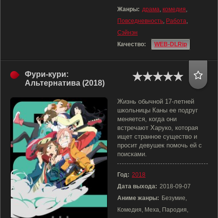
Жанры:
драма
,
комедия
,
Повседневность
,
Работа
,
Сэйнэн
Качество:
WEB-DLRip
Фури-кури:
Альтернатива (2018)
Жизнь обычной 17-летней
школьницы Каны ее подруг
меняется, когда они
встречают Харуко, которая
ищет странное существо и
просит девушек помочь ей с
поисками.
Год:
2018
Дата выхода:
2018-09-07
Аниме жанры:
Безумие,
Комедия, Меха, Пародия,