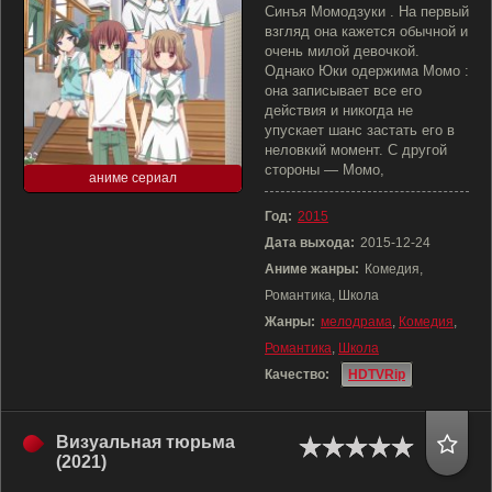
Синъя Момодзуки . На первый
взгляд она кажется обычной и
очень милой девочкой.
Однако Юки одержима Момо :
она записывает все его
действия и никогда не
упускает шанс застать его в
неловкий момент. С другой
стороны — Момо,
аниме сериал
Год:
2015
Дата выхода:
2015-12-24
Аниме жанры:
Комедия,
Романтика, Школа
Жанры:
мелодрама
,
Комедия
,
Романтика
,
Школа
Качество:
HDTVRip
Визуальная тюрьма
(2021)