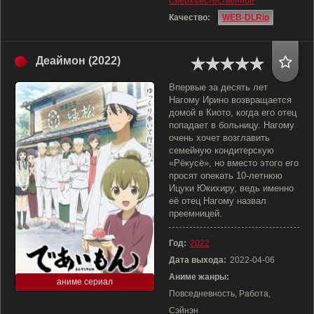
Сверхъестественное
Качество:
WEB-DLRip
Деаймон (2022)
Впервые за десять лет
Нагому Ирино возвращается
домой в Киото, когда его отец
попадает в больницу. Нагому
очень хочет возглавить
семейную кондитерскую
«Рёкусё», но вместо этого его
просят опекать 10-летнюю
Ицуки Юкихиру, ведь именно
её отец Нагому назвал
преемницей.
Год:
2022
Дата выхода:
2022-04-06
Аниме жанры:
аниме сериал
Повседневность, Работа,
Сэйнэн