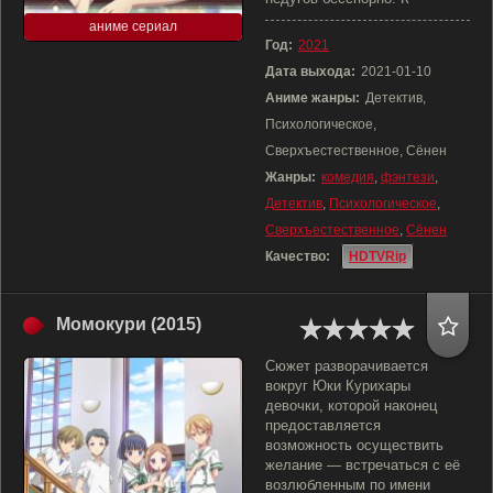
аниме сериал
Год:
2021
Дата выхода:
2021-01-10
Аниме жанры:
Детектив,
Психологическое,
Сверхъестественное, Сёнен
Жанры:
комедия
,
фэнтези
,
Детектив
,
Психологическое
,
Сверхъестественное
,
Сёнен
Качество:
HDTVRip
Момокури (2015)
Сюжет разворачивается
вокруг Юки Курихары
девочки, которой наконец
предоставляется
возможность осуществить
желание — встречаться с её
возлюбленным по имени