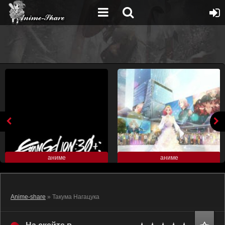
аниме
аниме
Anime-share
» Такума Нагацука