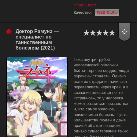
спорт
,
Спорт
Качество:
WEB-DLRip
Доктор Рамунэ —
специалист по
таинственным
болезням (2021)
Пока внутри грубой
человеческой оболочки
бьётся горячее сердце, люди
обречены страдать. Однако
если их страдания начинают
переваливать через край, а в
сознание вливается нечто
«странное», то у человека
может развиться неизвестная
и, что самое ужасное,
неизлечимая болезнь. Пусть
большинству людей и даже
врачей об этом неведомо,
однако существование таких
недугов бесспорно. К