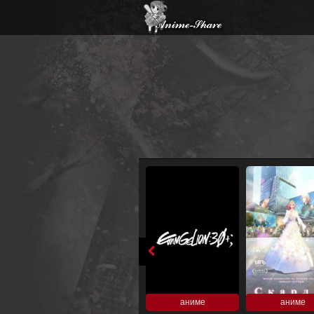
аниме
аниме