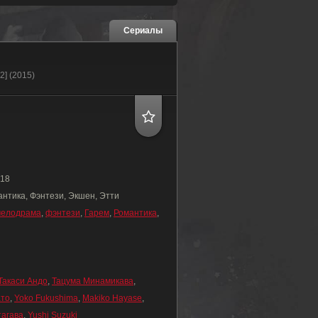
Сериалы
2] (2015)
18
антика, Фэнтези, Экшен, Этти
мелодрама
,
фэнтези
,
Гарем
,
Романтика
,
Такаси Андо
,
Тацума Минамикава
,
ато
,
Yoko Fukushima
,
Makiko Hayase
,
тагава
,
Yushi Suzuki