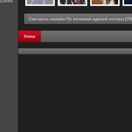
] (2020)
Плеер