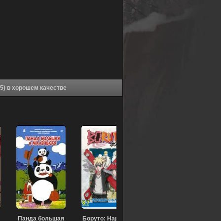
Аниме По велению адской сестры [ТВ-2] (2015) в хорошем качестве
Панда большая
Боруто: Наруто.