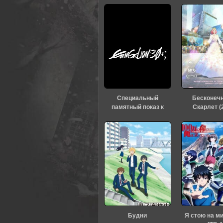
Специальный
Бесконеч
памятный показ к
Скарлет (
тридцатилетию
«Евангелиона» (2026)
Будни
Я стою на м