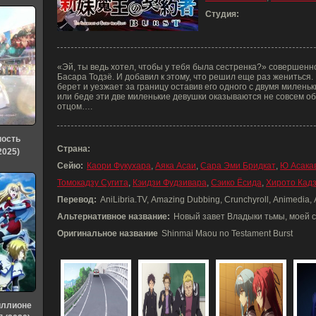
Студия:
«Эй, ты ведь хотел, чтобы у тебя была сестренка?» совершенн
Басара Тодзё. И добавил к этому, что решил еще раз жениться. 
берет и уезжает за границу оставив его одного с двумя милень
или беде эти две миленькие девушки оказываются не совсем о
отцом….
ность
Страна:
2025)
Сейю:
Каори Фукухара
,
Аяка Асаи
,
Сара Эми Бридкат
,
Ю Асака
Томокадзу Сугита
,
Кэидзи Фудзивара
,
Сэико Ёсида
,
Хирото Кадз
Перевод:
AniLibria.TV, Amazing Dubbing, Crunchyroll, Animedia,
Альтернативное название:
Новый завет Владыки тьмы, моей 
Оригинальное название
Shinmai Maou no Testament Burst
иллионе