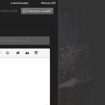
и маленькая
Фильм (2015)
(1972)
7-2023, 22:54
Смотреть онлайн
ок
й список
ь ссылку
тавить защищенную ссылку
Вставить смайлик
Вставка скрытого текста
Вставка цитаты
Вставка спойлера