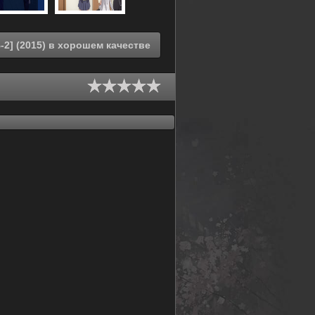
Смотреть онлайн По велению адской сестры [ТВ-2] (2015) в хорошем качестве