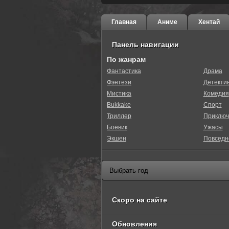
Главная
Аниме
Хентай
Панель навигации
По жанрам
Фантастика
Драма
Фэнтези
Детекти
Мистика
Комедия
Bukkake
Спорт
Триллер
Приключ
Боевик
Ужасы
Экшен
Повседн
Скоро на сайте
Обновления