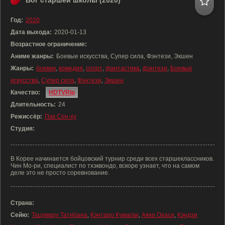
Бог старшей школы (2020)
Год:
2020
Дата выхода:
2020-01-13
Возрастное ограничение:
Аниме жанры:
Боевые искусства, Супер сила, Фэнтези, Экшен
Жанры:
боевик
,
комедия
,
спорт
,
фантастика
,
фэнтези
,
Боевые
искусства
,
Супер сила
,
Фэнтези
,
Экшен
Качество:
HDTVRip
Длительность:
24
Режиссёр:
Пак Сон-ху
Студия:
В Корее начинается бойцовский турнир среди всех старшеклассников.
Чин Мо-ри, специалист по тхэквондо, вскоре узнает, что на самом
деле это не просто соревнование.
Страна:
Сейю:
Тацумару Татибана
,
Кэнтаро Кумагаи
,
Аяка Охаси
,
Кэндзи