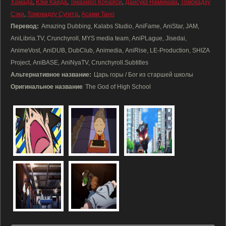
Хамада
,
Юки Каида
,
Тикахиро Кобаяси
,
Даисукэ Намикава
,
Томокадзу
Сэки
,
Томокадзу Сугита
,
Асами Тано
Перевод:
Amazing Dubbing, Kalabs Studio, AniFame, AniStar, JAM,
AniLibria.TV, Crunchyroll, MYS media team, AniPLague, Jisedai,
AnimeVost, AniDUB, DubClub, Animedia, AniRise, LE-Production, SHIZA
Project, AniBASE, AniNyaTV, Crunchyroll.Subtitles
Альтернативное название:
Царь горы / Бог из старшей школы
Оригинальное название
The God of High School