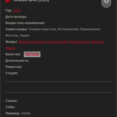
Основа меча (2023)
Год:
2023
Дата выхода:
Возрастное ограничение:
Аниме жанры:
Боевые искусства, Исторический, Приключения,
Фэнтези, Экшен
Жанры:
Боевые искусства
,
Исторический
,
Приключения
,
Фэнтези
,
Экшен
Качество:
HDTVRip
Длительность:
Режиссёр:
Студия:
Страна:
Сейю:
Перевод:
Animy