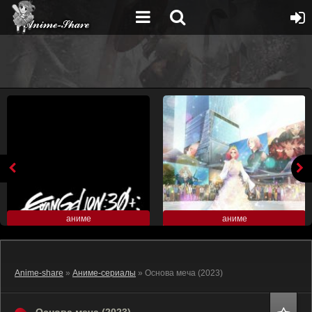
аниме
аниме
Anime-share
»
Аниме-сериалы
» Основа меча (2023)