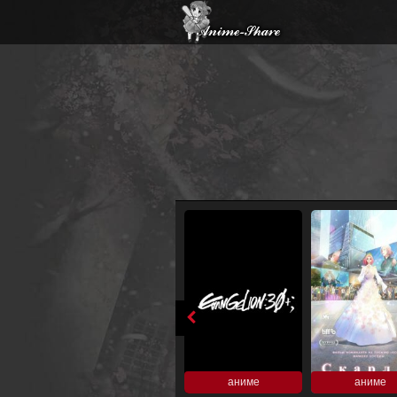
аниме
аниме