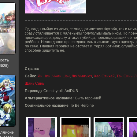
Однажды выйдя из дома, семнадцатилетняя Футаба, как и мечта
сразу сталкивается с маленьким полуголым мальчиком. Но преж
происходящее, девушку атакует убийца, преследовавший её но
ребёнок. Неожиданно преследователь вызывает духа одежды, 
по себе. Главная героиня не отстаёт и, теряя ботинок, случайн
способен защитить её.
ность
2025)
Страна:
Сейю:
Ян Нин
,
Чжан Шэн
,
Лю Минъюэ
,
Хао Сянхай
,
Тэн Синь
,
Л
Шань Синь
Перевод:
Crunchyroll, AniDUB
Альтернативное название:
Быть героиней
Оригинальное название
To Be Heroine
иллионе