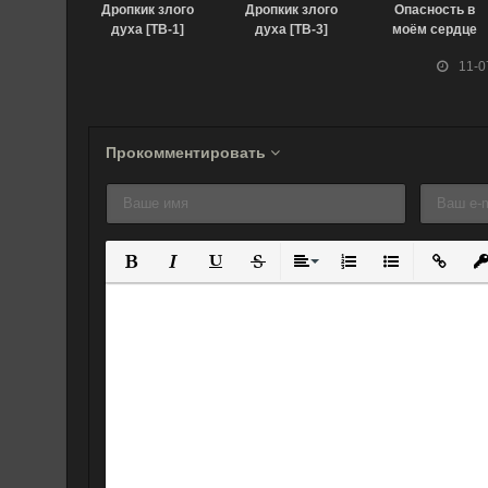
Дропкик злого
Дропкик злого
Опасность в
духа [ТВ-1]
духа [ТВ-3]
моём сердце
(2018)
(2022)
(2023)
11-0
Прокомментировать
Полужирный
Курсив
Подчеркнутый
Зачеркнутый
Выравнивание
Нумерованный спис
Маркированны
Вставит
Вс