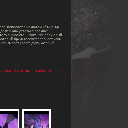
ла, попадает в незнакомый мир, где
де чем она успевает осознать
вого знакомого — такой же полуголый
который представляет опасность сам
о призывает своего духа, который
и Цзяи
,
Ван Чжэнь
,
Е Чжицю
,
Фэн Шэн
,