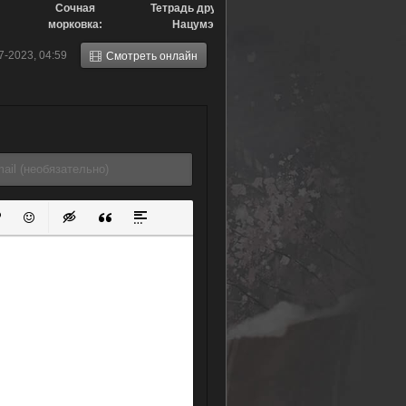
Сочная
Тетрадь дружбы
морковка:
Нацумэ:
История любви
Пробуждение
7-2023, 04:59
Смотреть онлайн
Саяки (2002)
камня и
подозрительный
посетитель
(2021)
ок
й список
ь ссылку
тавить защищенную ссылку
Вставить смайлик
Вставка скрытого текста
Вставка цитаты
Вставка спойлера