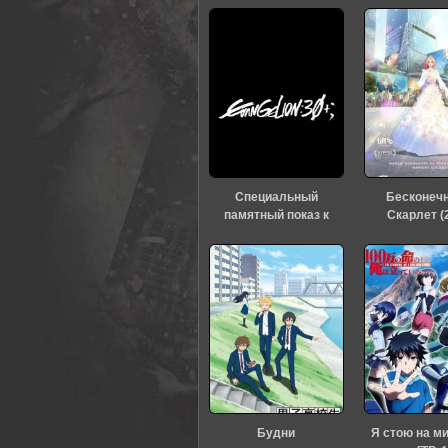
Специальный
Бесконеч
памятный показ к
Скарлет (
тридцатилетию
«Евангелиона» (2026)
Будни
Я стою на м