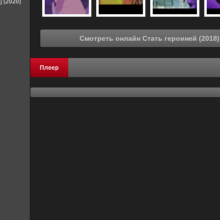
] (2020)
Плеер