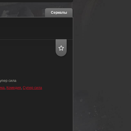
Сериалы
упер сила
ика
,
Комедия
,
Супер сила