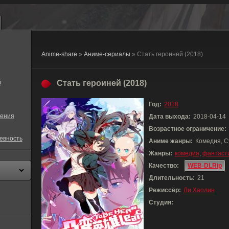
Anime-share
»
Аниме-сериалы
» Стать героиней (2018)
в
Стать героиней (2018)
Год:
2018
ения
Дата выхода:
2018-04-14
Возрастное ограничение:
евность
Аниме жанры:
Комедия, С
Жанры:
комедия
,
фантаст
Качество:
WEB-DLRip
Длительность:
21
Режиссёр:
Ли Хаолин
Студия: