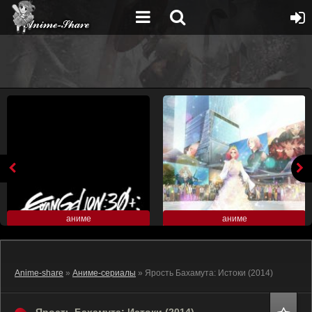
аниме
аниме
Anime-share
»
Аниме-сериалы
» Ярость Бахамута: Истоки (2014)