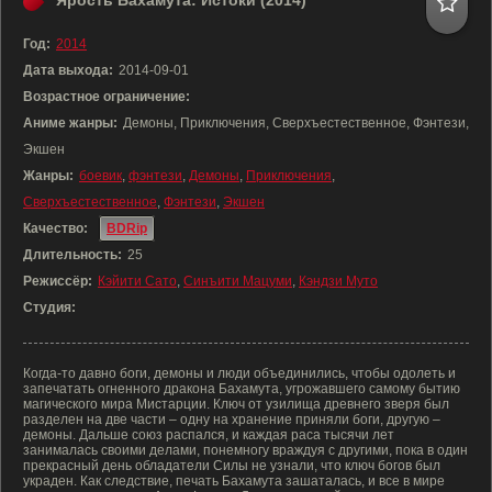
Ярость Бахамута: Истоки (2014)
Год:
2014
Дата выхода:
2014-09-01
Возрастное ограничение:
Аниме жанры:
Демоны, Приключения, Сверхъестественное, Фэнтези,
Экшен
Жанры:
боевик
,
фэнтези
,
Демоны
,
Приключения
,
Сверхъестественное
,
Фэнтези
,
Экшен
Качество:
BDRip
Длительность:
25
Режиссёр:
Кэйити Сато
,
Синъити Мацуми
,
Кэндзи Муто
Студия:
Когда-то давно боги, демоны и люди объединились, чтобы одолеть и
запечатать огненного дракона Бахамута, угрожавшего самому бытию
магического мира Мистарции. Ключ от узилища древнего зверя был
разделен на две части – одну на хранение приняли боги, другую –
демоны. Дальше союз распался, и каждая раса тысячи лет
занималась своими делами, понемногу враждуя с другими, пока в один
прекрасный день обладатели Силы не узнали, что ключ богов был
украден. Как следствие, печать Бахамута зашаталась, и все в мире