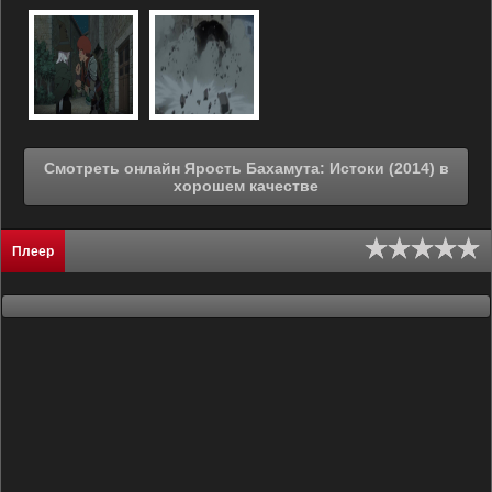
Смотреть онлайн Ярость Бахамута: Истоки (2014) в
хорошем качестве
Плеер