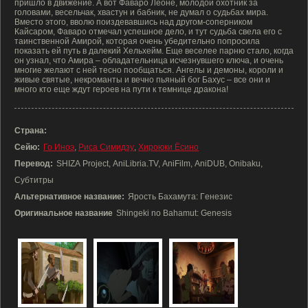
пришло в движение. А вот Фаваро Леоне, молодой охотник за
головами, весельчак, хвастун и бабник, не думал о судьбах мира.
Вместо этого, вволю поиздевавшись над другом-соперником
Кайсаром, Фаваро отмечал успешное дело, и тут судьба свела его с
таинственной Амирой, которая очень убедительно попросила
показать ей путь в далекий Хельхейм. Еще веселее парню стало, когда
он узнал, что Амира – обладательница исчезнувшего ключа, и очень
многие желают с ней тесно пообщаться. Ангелы и демоны, короли и
живые святые, некроманты и вечно пьяный бог Бахус – все они и
много кто еще ждут героев на пути к темнице дракона!
Страна:
Сейю:
Го Иноэ
,
Риса Симидзу
,
Хироюки Ёсино
Перевод:
SHIZA Project, AniLibria.TV, AniFilm, AniDUB, Onibaku,
Субтитры
Альтернативное название:
Ярость Бахамута: Гeнезис
Оригинальное название
Shingeki no Bahamut: Genesis