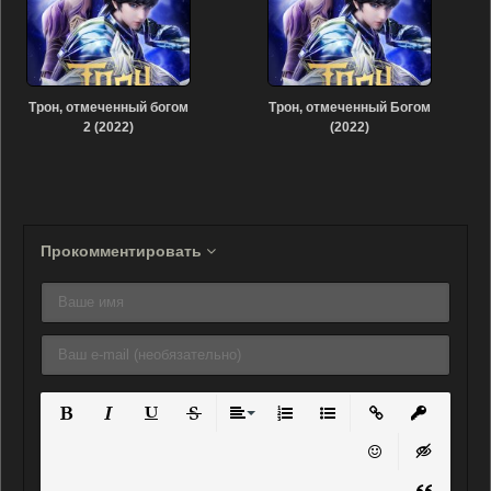
Трон, отмеченный богом
Трон, отмеченный Богом
2 (2022)
(2022)
Прокомментировать
Полужирный
Курсив
Подчеркнутый
Зачеркнутый
Выравнивание
Нумерованный список
Маркированный списо
Вставить ссылку
Вставить 
Вставить смайли
Вставка ск