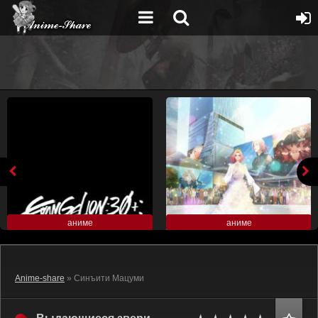
аниме
аниме
Anime-share
» Синъити Мацуми