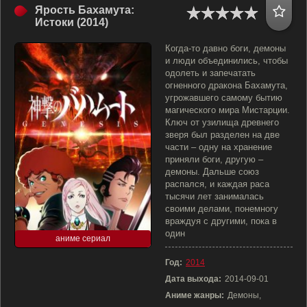
Ярость Бахамута:
Истоки (2014)
Когда-то давно боги, демоны
и люди объединились, чтобы
одолеть и запечатать
огненного дракона Бахамута,
угрожавшего самому бытию
магического мира Мистарции.
Ключ от узилища древнего
зверя был разделен на две
части – одну на хранение
приняли боги, другую –
демоны. Дальше союз
распался, и каждая раса
тысячи лет занималась
своими делами, понемногу
враждуя с другими, пока в
один
аниме сериал
Год:
2014
Дата выхода:
2014-09-01
Аниме жанры:
Демоны,