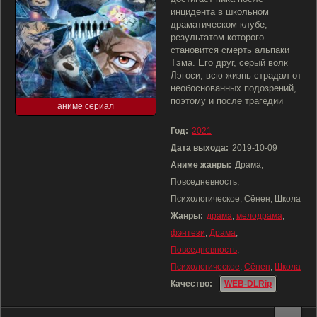
инцидента в школьном
драматическом клубе,
результатом которого
становится смерть альпаки
Тэма. Его друг, серый волк
Лэгоси, всю жизнь страдал от
необоснованных подозрений,
поэтому и после трагедии
аниме сериал
Год:
2021
Дата выхода:
2019-10-09
Аниме жанры:
Драма,
Повседневность,
Психологическое, Сёнен, Школа
Жанры:
драма
,
мелодрама
,
фэнтези
,
Драма
,
Повседневность
,
Психологическое
,
Сёнен
,
Школа
Качество:
WEB-DLRip