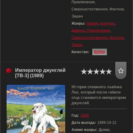
Приключения,
Сверхъестественное, Фэнтези,
Экшен
Жанры:
боевик
,
фэнтези
,
Демоны
,
Приключения
,
Сверхъестественное
,
Фэнтези
,
Экшен
Качество:
BDRip
Император джунглей
[ТВ-3] (1989)
История отважного львёнка
Лео, который после гибели
отца становится императором
джунглей.
Год:
1989
Дата выхода:
1989-10-12
Аниме жанры:
Драма,