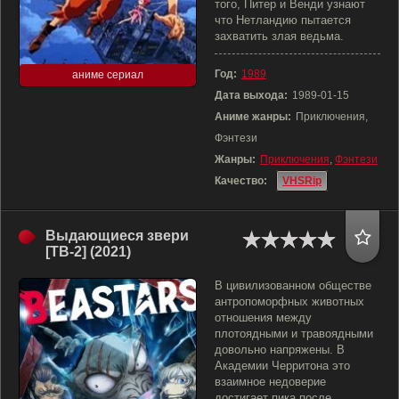
того, Питер и Венди узнают
что Нетландию пытается
захватить злая ведьма.
Год:
1989
аниме сериал
Дата выхода:
1989-01-15
Аниме жанры:
Приключения,
Фэнтези
Жанры:
Приключения
,
Фэнтези
Качество:
VHSRip
Выдающиеся звери
[ТВ-2] (2021)
В цивилизованном обществе
антропоморфных животных
отношения между
плотоядными и травоядными
довольно напряжены. В
Академии Черритона это
взаимное недоверие
достигает пика после