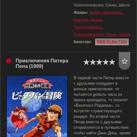
Психологическое, Сёнен, Школа
Жанры:
драма
,
мелодрама
,
фэнтези
,
Драма
,
Повседневность
,
Психологическое
,
Сёнен
,
Школа
Качество:
WEB-DLRip 720p
Приключения Питера
Пена (1989)
В первой части Питер вместе
с друзьями попадают в
разные приключения: то
пытаются добыть часы из
брюха крокодила, то похитят
«Весёлого Роджера», то
встретят странствующего
рыцаря. Во второй части
Питер вместе с друзьями
отправляются в путешествие,
чтобы найти Динь-Динь, кроме