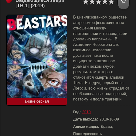
Выдающиеся звери
[ТВ-1] (2019)
В цивилизованном обществе
антропоморфных животных
отношения между
плотоядными и травоядными
довольно напряжены. В
Академии Черритона это
взаимное недоверие
достигает пика после
инцидента в школьном
драматическом клубе,
результатом которого
становится смерть альпаки
Тэма. Его друг, серый волк
Лэгоси, всю жизнь страдал от
необоснованных подозрений,
поэтому и после трагедии
аниме сериал
Год:
2019
Дата выхода:
2019-10-09
Аниме жанры:
Драма,
Повседневность,