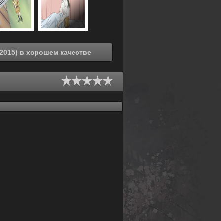
Смотреть онлайн Очень приятно, Бог [ТВ-2] (2015) в хорошем качестве