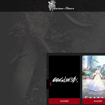
аниме
аниме