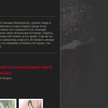
юю Нанами Момодзоно, грубые люди в
вилась в парк и вдруг среди ночи
 такого уж страшного пса, Нанами
ила свою печальную историю. Парень,
ожил ей пожить в его доме. Сам же он
оэ наверняка в ярости. Встревать между
 на скамейке ночевать не сахар, так
е.
оми Сато
,
Нобухико Окамото
,
Даисукэ
ш Грелл
A Project