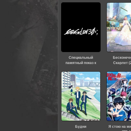
Специальный
Бесконеч
памятный показ к
Скарлет (
тридцатилетию
«Евангелиона» (2026)
Будни
Я стою на м