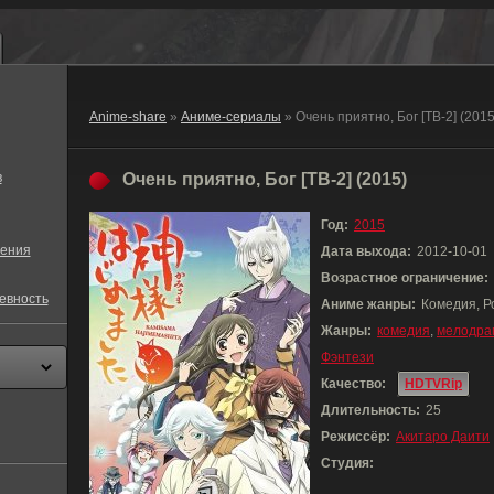
Anime-share
»
Аниме-сериалы
» Очень приятно, Бог [ТВ-2] (2015
в
Очень приятно, Бог [ТВ-2] (2015)
Год:
2015
ения
Дата выхода:
2012-10-01
Возрастное ограничение:
евность
Аниме жанры:
Комедия, Р
Жанры:
комедия
,
мелодра
Фэнтези
Качество:
HDTVRip
Длительность:
25
Режиссёр:
Акитаро Даити
Студия: