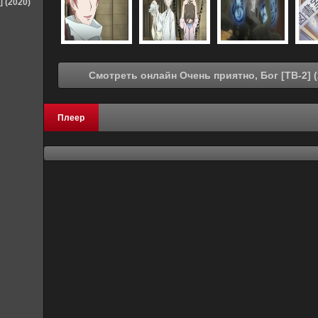
] (2020)
Плеер