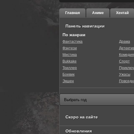
Главная
Аниме
Хентай
Панель навигации
По жанрам
Фантастика
Драма
Фэнтези
Детекти
Мистика
Комедия
Bukkake
Спорт
Триллер
Приключ
Боевик
Ужасы
Экшен
Повседн
Скоро на сайте
Обновления