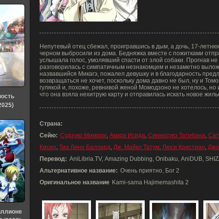
Непутевый отец сбежал, проигравшись в дым, а дочь, 17-летн
черном выбросили из дома. Бедняжка вместе с пожитками отпра
услышала голос, умолявший спасти от злой собаки. Прогнав не
разговорилась с симпатичным незнакомцем и незаметно вылож
назвавшийся Микагэ, пожалел девушку и в благодарность предл
возвращаться не хочет, поскольку дома давно не был, ну и Том
гулякой и, похоже, ревнивой женой Момодзоно не хотелось, но и
что она взяла нехитрую карту и отправилась искать новое жиль
ность
2025)
Страна:
Сейю:
Судзуко Мимори
,
Акира Исида
,
Синносукэ Татибана
,
Сат
Кисио
,
Тиа Линн Баллард
,
Дж. Майкл Татум
,
Люси Кристиан
,
Джо
Перевод:
AniLibria.TV, Amazing Dubbing, Onibaku, AniDUB, SHIZ
Альтернативное название:
Очень приятно, Бог 2
Оригинальное название
Kami-sama Hajimemashita 2
иллионе