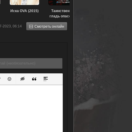
Иска OVA (2015)
Таинственная
гладь опасений
(2015)
7-2023, 06:14
Смотреть онлайн
ок
й список
ь ссылку
тавить защищенную ссылку
Вставить смайлик
Вставка скрытого текста
Вставка цитаты
Вставка спойлера