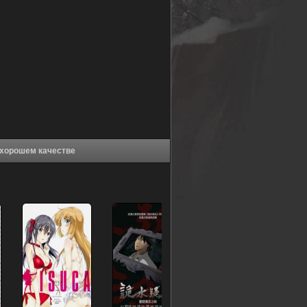
 Очень приятно, Бог [ТВ-2] (2015) в хорошем качестве