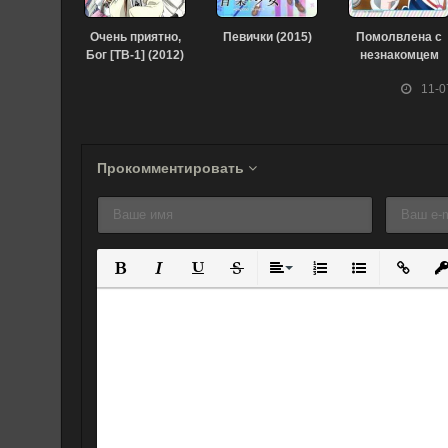
Очень приятно,
Певички (2015)
Помолвлена с
Бог [ТВ-1] (2012)
незнакомцем
OVA (2014)
11-0
Прокомментировать
Полужирный
Курсив
Подчеркнутый
Зачеркнутый
Выравнивание
Нумерованный спис
Маркированны
Вставит
Вс