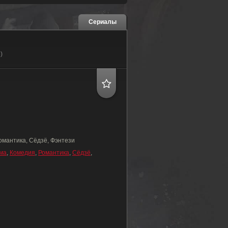
Сериалы
)
омантика, Сёдзё, Фэнтези
ма
,
Комедия
,
Романтика
,
Сёдзё
,